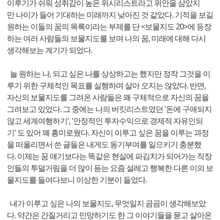
이루기가 쉬워 성취감이 높은 위시리스트라고 위안을 삼았지
만 나이가 들어 기대하는 미래까지 낮아진 것 같았다. 기적을 보길
원하는 이들의 꿈의 목록이라는 부제를 단 <보물지도 20>에 등장
하는 여러 사람들의 보물지도를 보며 나의 꿈, 미래에 대해 다시
생각해보는 계기가 되었다.
늘 원하는 나, 되고 싶은 나를 상상하고는 했지만 정작 그것을 이
루기 위한 구체적인 목표를 실행하며 살아 오지는 않았다. 반면,
자신의 보물지도를 그려온 사람들은 꽤 구체적으로 자신의 꿈을
그려보고 있었다. 그 중에는 나의 버킷리스트였던 '돈에 구애되지
않고 세계여행하기', '안정적인 투자수익으로 경제적 자유인되
기' 도 있어 꽤 흥미로웠다. 자신이 이루고 싶은 꿈을 이루는 과정
을 떠올리면서 쓴 글들은 내게도 동기부여를 일으키기 충분했
다. 이제는 꿈 얘기보다는 똑같은 현실에 파김치가 되어가는 직장
인들의 투덜거림을 더 많이 듣는 요즘 설레고 행복한 다른 이의 보
물지도를 들여다보니 이상한 기분이 들었다.
내가 이루고 싶은 나의 보물지도, 무엇일지 곰곰이 생각해보았
다. 약간은 간질거리고 민망하기도 한 그 이야기들을 묻고 살아온