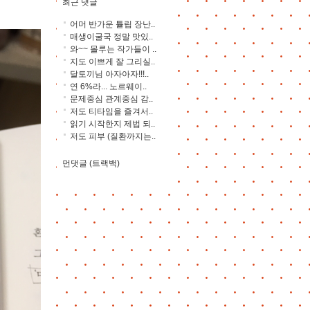
최근 댓글
어머 반가운 튤립 장난..
매생이굴국 정말 맛있..
와~~ 몰루는 작가들이 ..
지도 이쁘게 잘 그리실..
달토끼님 아자아자!!!..
연 6%라... 노르웨이..
문제중심 관계중심 감..
저도 티타임을 즐겨서..
읽기 시작한지 제법 되..
저도 피부 (질환까지는..
먼댓글 (트랙백)