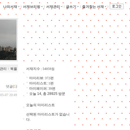
나의서재
ｌ
서재브리핑
ｌ
서재관리
ｌ
글쓰기
ｌ
즐겨찾는 서재
ｌ
관리
ｌ
북플
서재지수
: 54059점
마이리뷰:
편
372
마이리스트:
편
1
댓글(
1
)
마이페이퍼:
편
39
오늘 14, 총 28925 방문
-05-07 20:49
오늘의 마이리스트
선택된 마이리스트가 없습니
다.