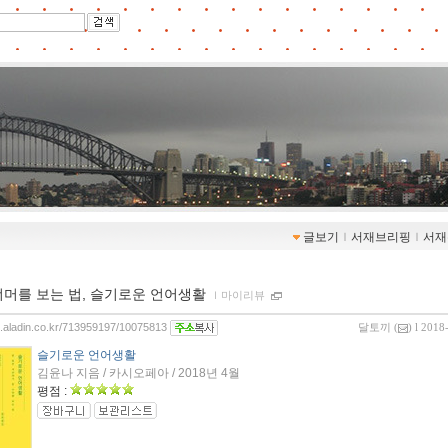
글보기
ｌ
서재브리핑
ｌ
서재
너머를 보는 법, 슬기로운 언어생활
ｌ
마이리뷰
og.aladin.co.kr/713959197/10075813
달토끼
(
) l 2018
슬기로운 언어생활
김윤나 지음 / 카시오페아 / 2018년 4월
평점 :