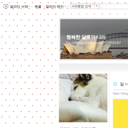
알라딘 서재
ｌ
북플
ｌ
알라딘 메인
ｌ
서재통합 검색
행복한 달토끼 나라
https://blog.aladin.co.kr/713959197
말 
https://bl