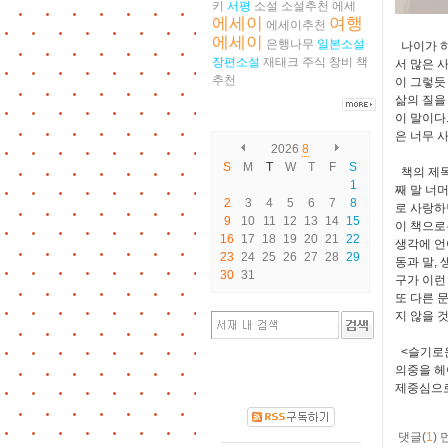
키
서평
소설
소설추천
에세
에세이
여행
에세이추천
에세이
은행나무
일본소설
나이가 하
장편소설
재태크
주식
창비
책
서 많은 
추천
이 그렇듯
삶의 질을
이 말이다
은 너무 
2026
8
S
M
T
W
T
F
S
책의 제목
1
째 말 너
2
3
4
5
6
7
8
로 사랑하
9
10
11
12
13
14
15
이 책으로
16
17
18
19
20
21
22
생각에 언
23
24
25
26
27
28
29
동과 말,
30
31
구가 이런
또 다른 
지 않을 
<슬기로운
의중을 헤
제중심으로
댓글(
1
)