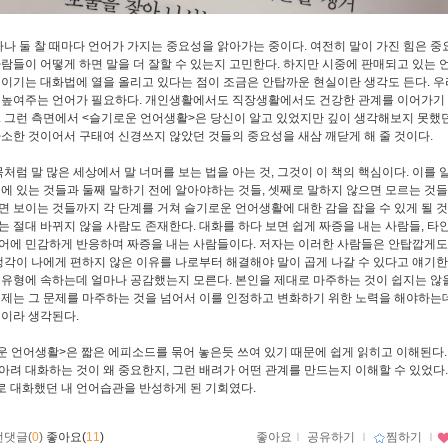
나 둘 찰 때마다 언어가 가지는 중요성을 앍아가는 중이다. 여전히 말이 가진 힘은 중
사람들이 어떻게 하면 말을 더 잘할 수 있는지 고민한다. 하지만 시중에 판매되고 있는 
 이기는 대화법에 열을 올리고 있다는 점이 조금은 안탑까운 현실이란 생각도 든다. 
 높여주는 언어가 필요하다. 개인생활에서도 직장생활에서도 건강한 관계를 이어가기
. 그런 측면에서 <슬기로운 언어생활>은 당신이 알고 있었지만 깊이 생각해보지 못했던
사소한 것이어서 구태여 신경쓰지 않았던 것들의 중요성을 새삼 깨닫게 해 줄 것이다.
처럼 말 많은 세상에서 말 너머를 보는 법을 아는 것, 그것이 이 책의 핵심이다. 이를 
머에 있는 것들과 둘째 말하기 전에 알아야하는 것들, 셋째로 말하지 않으면 모르는 것들
면 보이는 것들까지 각 단계를 거쳐 슬기로운 언어생활에 대한 감을 잡을 수 있게 될 것
는 절대 바뀌지 않을 사람도 존재한다. 대화를 하다 보면 쉽게 짜증을 내는 사람들, 타
어에 민감하게 반응하며 짜증을 내는 사람들이다. 저자는 이러한 사람들은 안탑깝게도
 생각이 나에게 편하지 않은 이유를 나로부터 해결해야 말이 곱게 나갈 수 있다고 얘기한
 유형에 속하는데 얼마나 공감했는지 모른다. 본인을 제대로 마주하는 것이 쉽지는 않을
문제는 그 문제를 마주하는 것을 넘어서 이를 인정하고 변화하기 위한 노력을 해야하는데
것이라 생각된다.
 언어생활>은 짧은 에피소드를 묶어 놓은듯 쓰여 있기 때문에 쉽게 읽히고 이해된다
아려 대화하는 것이 왜 중요한지, 그런 배려가 어떤 관계를 만드는지 이해할 수 있었다.
 대화했던 내 언어습관을 반성하게 된 기회였다.
먼댓글(
0
)
좋아요(
11
)
좋아요
ｌ
공유하기
ｌ
찜하기
ｌ