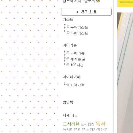
달토끼 서재 -
달토끼
리스트
구매리스트
마이리스트
마이리뷰
마이리뷰
새기는 글
100자평
마이페이퍼
끄적끄적
방명록
서재 태그
독서
도서리뷰
도서협찬
독서리뷰
리뷰
무라카미하루