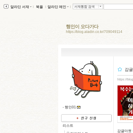
알라딘 서재
ｌ
북플
ｌ
알라딘 메인
ｌ
서재통합 검색
행인이 오다가다
https://blog.aladin.co.kr/709049114
감귤
https://bl
-
행인01
리스트
감귤마켓 