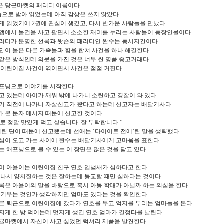
 당근마켓의 패러디 이름이다.
눔으로 받아 읽었는데 아직 감상은 쓰지 않았다.
게 읽었기에 2권에 관심이 생겼고, 다시 반가운 사람들을 만났다.
앱에서 물건을 사고 팔면서 소소한 재미를 누리는 사람들이 등장인물이다.
러디가 분명한 선록과 왓슨의 패러디인 완수는 동서지간이다.
 이 둘은 다른 가족들과 힘을 합쳐 사건을 하나 해결한다.
같은 방식인데 의문을 가진 것은 너무 싼 명품 중고거래다.
 어린이집 사건이 엮이면서 사건은 점점 커진다.
프닝으로 이야기를 시작한다.
고 있는데 아이가 깨워 밖에 나가니 소란하고 경찰이 와 있다.
기 직전에 나가니 자살신고가 왔다고 하는데 신고자는 배달기사다.
 본 문자 메시지 때문에 신고한 것이다.
 정말 맛있게 먹고 싶습니다. 잘 부탁합니다.”
란 단어 때문에 신고했는데 선애는 ‘다이어트 전에’란 말을 생략했다.
심이 오고 가는 사이에 완수는 배달기사에게 고마움을 표한다.
는 해프닝으로 볼 수 있는 이 장면은 많은 것을 담고 있다.
이 아율이는 어린이집 친구 연호 입냄새가 심하다고 한다.
 나서 양치질하는 것은 잘하는데 등교할 때만 심하다는 것이다.
록은 아율이의 말을 바탕으로 혹시 아동 학대가 아닐까 하는 의심을 한다.
 키우는 것인가 생각하지만 엄마도 있다는 것을 확인한다.
른 퇴근으로 어린이집에 갔다가 연호를 두고 억지를 부리는 엄마들을 본다.
지게 한 방 먹이는데 멋지게 생긴 연호 엄마가 결정타를 날린다.
귤마켓에서 자신이 사고 싶었던 럭셔리 제품을 발견한다.