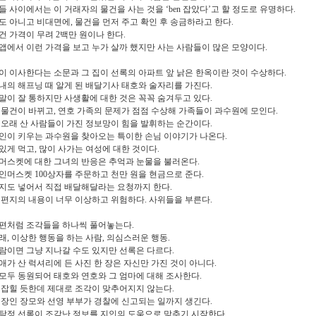
들 사이에서는 이 거래자의 물건을 사는 것을 ‘ben 잡았다’고 할 정도로 유명하다.
도 아니고 비대면에, 물건을 먼저 주고 확인 후 송금하라고 한다.
건 가격이 무려 2백만 원이나 한다.
앱에서 이런 가격을 보고 누가 살까 했지만 사는 사람들이 많은 모양이다.
이 이사한다는 소문과 그 집이 선록의 아파트 앞 낡은 한옥이란 것이 수상하다.
내의 해프닝 때 알게 된 배달기사 태호와 술자리를 가진다.
말이 잘 통하지만 사생활에 대한 것은 꼭꼭 숨겨두고 있다.
 물건이 바뀌고, 연호 가족의 문제가 점점 수상해 가족들이 과수원에 모인다.
 오래 산 사람들이 가진 정보망이 힘을 발휘하는 순간이다.
인이 키우는 과수원을 찾아오는 특이한 손님 이야기가 나온다.
있게 먹고, 많이 사가는 여성에 대한 것이다.
머스켓에 대한 그녀의 반응은 추억과 눈물을 불러온다.
인머스켓 100상자를 주문하고 천만 원을 현금으로 준다.
지도 넣어서 직접 배달해달라는 요청까지 한다.
 편지의 내용이 너무 이상하고 위험하다. 사위들을 부른다.
편처럼 조각들을 하나씩 풀어놓는다.
래, 이상한 행동을 하는 사람, 의심스러운 행동.
람이면 그냥 지나갈 수도 있지만 선록은 다르다.
애가 산 럭셔리에 든 사진 한 장은 자신만 가진 것이 아니다.
모두 동원되어 태호와 연호와 그 엄마에 대해 조사한다.
 잡힐 듯한데 제대로 조각이 맞추어지지 않는다.
 장인 장모와 선영 부부가 경찰에 신고되는 일까지 생긴다.
탐정 선록이 조각난 정보를 지인의 도움으로 맞추기 시작한다.