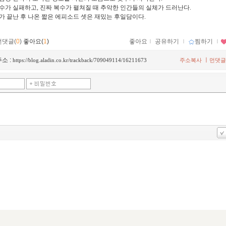
수가 실패하고, 진짜 복수가 펼쳐질 때 추악한 인간들의 실체가 드러난다.
가 끝난 후 나온 짧은 에피소드 셋은 재밌는 후일담이다.
먼댓글(
0
)
좋아요(
1
)
좋아요
ｌ
공유하기
ｌ
찜하기
ｌ
소 :
ㅣ
https://blog.aladin.co.kr/trackback/709049114/16211673
주소복사
먼댓글