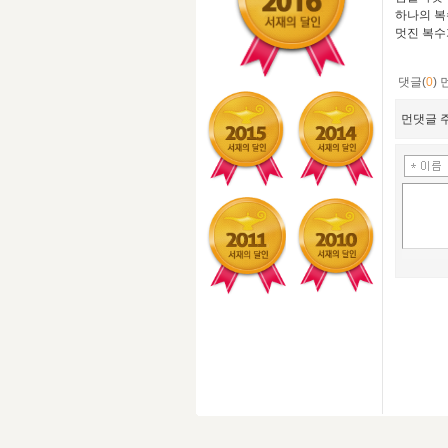
하나의 복
멋진 복수
댓글(
0
)
먼댓글 주