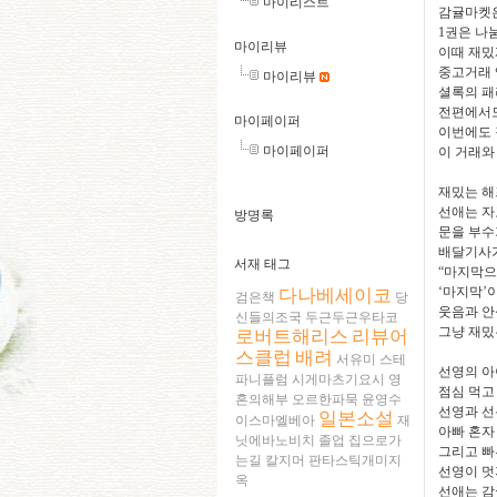
마이리스트
감귤마켓은
1
권은 나
마이리뷰
이때 재밌
중고거래 
마이리뷰
셜록의 패
전편에서도
마이페이퍼
이번에도 
마이페이퍼
이 거래와
재밌는 해
선애는 자
방명록
문을 부수
배달기사가
서재 태그
“
마지막으로
‘
마지막’이
다나베세이코
검은책
당
웃음과 안
신들의조국
두근두근우타코
그냥 재밌
로버트해리스
리뷰어
스클럽
배려
서유미
스테
선영의 아
파니플럼
시게마츠기요시
영
점심 먹고
혼의해부
오르한파묵
윤영수
선영과 선
일본소설
이스마엘베아
재
아빠 혼자
닛에바노비치
졸업
집으로가
그리고 빠
는길
칼지머
판타스틱개미지
선영이 멋
옥
선애는 감