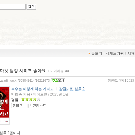
글보기
ｌ
서재브리핑
ｌ
서재
마켓 탐정 시리즈 좋아요.
ｌ
마이리뷰
og.aladin.co.kr/709049114/16211673
행인01
(
) l 2025
복수는 이렇게 하는 거라고
ㅣ
감귤마켓 셜록 2
박희종 지음 / 메이드인 / 2025년 1월
평점 :
셜록 2권이다.