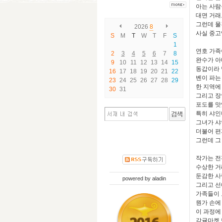
아는 사람
대면 거래
그런데 물
2026
8
사실 중고
S
M
T
W
T
F
S
1
연호 가족
2
3
4
5
6
7
8
완수가 아
9
10
11
12
13
14
15
동갑이라 
16
17
18
19
20
21
22
벤이 파는
23
24
25
26
27
28
29
한 지역에
30
31
그리고 장
포도를 맛
특히 샤인
그녀가 샤
더불어 편
그런데 그
작가는 전
수상한 거
둔감한 사
powered by
aladin
그리고 선
가족들이 
뭔가 손에
이 과정에
감귤마켓 