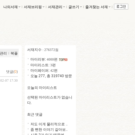
나의서재
ｌ
서재브리핑
ｌ
서재관리
ｌ
글쓰기
ｌ
즐겨찾는 서재
ｌ
서재지수
: 276372점
관리
ｌ
북플
마이리뷰:
편
4000
마이리스트:
편
3
마이페이퍼:
편
42
댓글(
0
)
오늘 277, 총 319740 방문
-02-07 17:30
오늘의 마이리스트
선택된 마이리스트가 없습니
다.
최근 댓글
저도 이게 물리적으로 ..
좀 뻔한 이야기 같아보..
시즌 2가 있기 때문에 ..