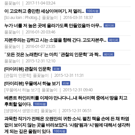
풀꽃놀이 | 2017-11-04 03:24
이 고요하고 충만한 세상이여여기, 저 멀리...
100자평
[Ici au loin : Photog..]
풀꽃놀이 | 2016-03-31 18:37
누가 너를 저 높은 곳에 올라가도록 만들었을까 아무...
페이퍼
풀꽃놀이 | 2016-01-20 03:46
자본주의는 강하고 시는 소멸을 향해 간다. 고도자본주...
페이퍼
풀꽃놀이 | 2016-01-07 23:35
˝모든 것은 노래한다˝는 마치 ˝관찰의 인문학˝과 짝...
페이퍼
풀꽃놀이 | 2015-12-31 12:10
[마이리뷰] 관찰의 인문학
리뷰
[관찰의 인문학]
풀꽃놀이 | 2015-12-31 11:31
[마이리뷰] 우물에서 하늘 보기
리뷰
[우물에서 하늘 보기]
풀꽃놀이 | 2015-12-31 09:40
베른트 하인리히를 이제야 만나다니...내 독서이력 중에서 땅을 치고
후회할 일이다.
100자평
[생명에서 생명으로]
풀꽃놀이 | 2015-12-31 06:51
과묵한 작가가 전해온 오랜만의 귀한 소식. 펼친 책을 손에 든 채 하염
없이 보이지 않는 곳을 바라보았다. '사람'됨과 '시'됨에 대해서 생각하
게 되는 깊은 울림이 있다.
100자평