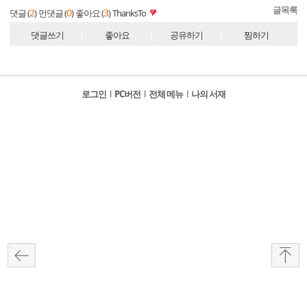
글목록
2
0
3
댓글 (
)
먼댓글 (
)
좋아요 (
)
ThanksTo
댓글쓰기
좋아요
공유하기
찜하기
로그인
l
PC버전
l
전체 메뉴
l
나의 서재