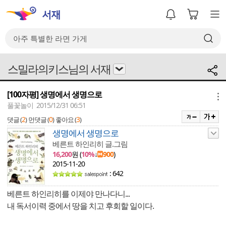
스밀라의키스님의 서재
[100자평] 생명에서 생명으로
메뉴
풀꽃놀이 2015/12/31 06:51
2
0
3
댓글 (
)
먼댓글 (
)
좋아요 (
)
생명에서 생명으로
베른트 하인리히 글.그림
16,200
원 (
10%
↓
900
)
2015-11-20
: 642
베른트 하인리히를 이제야 만나다니...
내 독서이력 중에서 땅을 치고 후회할 일이다.