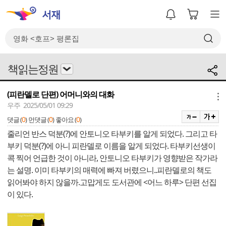
책읽는정원
(피란델로 단편) 어머니와의 대화
메뉴
우주 2025/05/01 09:29
0
0
0
댓글 (
)
먼댓글 (
)
좋아요 (
)
줄리언 반스 덕분(?)에 안토니오 타부키를 알게 되었다. 그리고 타
부키 덕분(?)에 아니 피란델로 이름을 알게 되었다. 타부키선생이
콕 찍어 언급한 것이 아니라, 안토니오 타부키가 영향받은 작가라
는 설명. 이미 타부키의 매력에 빠져 버렸으니..피란델로의 책도
읽어봐야 하지 않을까.고맙게도 도서관에 <어느 하루> 단편 선집
이 있다.