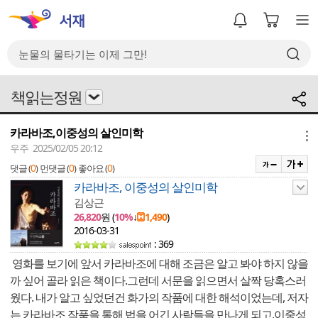
책읽는정원
카라바조,이중성의 살인미학
메뉴
우주 2025/02/05 20:12
0
0
0
댓글 (
)
먼댓글 (
)
좋아요 (
)
카라바조, 이중성의 살인미학
김상근
26,820
원 (
10%
↓
1,490
)
2016-03-31
: 369
영화를 보기에 앞서 카라바조에 대해 조금은 알고 봐야 하지 않을
까 싶어 골라 읽은 책이다.그런데 서문을 읽으면서 살짝 당혹스러
웠다. 내가 알고 싶었던건 화가의 작품에 대한 해석이었는데, 저자
는 카라바조 작품을 통해 법을 어긴 사람들을 만나게 되고,이중성