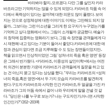
바라봐야 할지..모르겠다. 다만 그를 살인자 카라
바조라고만 기억하지는 않을 수 있게 되었다. 카라바조 작품 속 어
디에서 폭력성이 있다는 걸까?에 대한 의문도 많이 풀렸다. 보여
지는 것으로 성정체성에 대한 이야기도 이제는 그만해도 되지 않
을까.. 그보다는 그런 미소년을 그리게 한 요구자가 누구였는가를
기억하고 싶다.영화에서 어느 그림이 소개될까 궁금했다. 예술가
의 창작에 집중하는 영화라기 보다, 그림 속 장면을 관객들에게 다
시 재현해 내고 있다는 기분이 들어서 좋았다.카라바조에 대한 애
정과 관심이 없다면 조금 지루해할 수 도 있는 장면들이었지만..
책을 읽으면서 인상적이었던 그림 '성처녀의 죽음 혹은 영면' 등장
은 그래서 반가웠다. <카라바조, 이중성의 살인미학>에서는 여전
히 의견이 분분한 가운데 카라바조가 관객들에게 질문을 하고 있
는 건 아닌지 묻고 있다는 상상을 했다. "우리는 카라바조의 <성처
녀의 죽음,혹은 영면>에서 두 가지 모습의 카라바조를 발견하게
된다.구도자 카라바조와 사악한 인간 카라바조,두 얼굴을 가진 카
라바조가 그의 어둠 속에서 걸어 나와 우리에게 말을 건넬 것 같
다. "당신은 나를 누구로 보는가? 나는 구도자인가,아니면 사악한
인간인가?"/202~203쪽