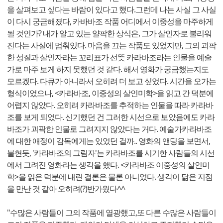
을 살펴보고 싶다는 바람이 있다고 했다.그런데 나는 사실 그 사실
이 다시 궁금해졌다, 카바바조 작품 어디에서 이중성을 마주하게
될 것인가? 내가 알고 있는 얄팍한 상식은, 그가 살인자로 불리워
진다는 사실에 멈춰있다. 마음을 끄는 작품도 있었지만, 그의 괴팍
한 성질과 살인자라는 꼬리표가 선뜻 카라바조라는 인물을 예술
가로 마주 보게 하지 못했던 것 같다. 해서 영화가 궁금했는지도
모르겠다. 다큐가 아니라서 오히려 더 보고 싶었다. 시간을 오가는
형식이었으나, <카라바조, 이중성의 살인미학>을 읽고 간 덕분에
어렵지 않았다. 오히려 카라바조를 추적하는 인물을 따라 카라바
조를 보게 되었다. 신기했던 건 그러한 시선으로 보았음에도 카라
바조가 괴팍한 인물로 그려지지 않았다는 거다. 예술가카라바조
에 대한 애정이 감독에게는 있었던 걸까.. 영화의 앤딩을 보면서,
불현듯, '카라바조의 그림자'는 카라바조를 시기한 사람들의 시선
에서 그려진 영화라는 생각을 했다. <카라바조 이중성의 살인미
학>을 읽은 덕분에 내린 결론은 물론 아니었다. 생각이 닮은 지점
을 만난 것 같아 오히려(?)반가웠다^^
"수많은 사람들이 그의 작품에 열광했고,또 다른 수많은 사람들이