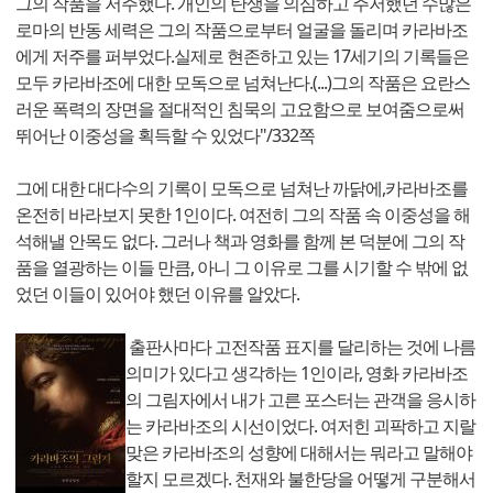
그의 작품을 저주했다. 개인의 탄생을 의심하고 주저했던 수많은
로마의 반동 세력은 그의 작품으로부터 얼굴을 돌리며 카라바조
에게 저주를 퍼부었다.실제로 현존하고 있는 17세기의 기록들은
모두 카라바조에 대한 모독으로 넘쳐난다.(...)그의 작품은 요란스
러운 폭력의 장면을 절대적인 침묵의 고요함으로 보여줌으로써
뛰어난 이중성을 획득할 수 있었다"/332쪽
그에 대한 대다수의 기록이 모독으로 넘쳐난 까닭에,카라바조를
온전히 바라보지 못한 1인이다. 여전히 그의 작품 속 이중성을 해
석해낼 안목도 없다. 그러나 책과 영화를 함께 본 덕분에 그의 작
품을 열광하는 이들 만큼, 아니 그 이유로 그를 시기할 수 밖에 없
었던 이들이 있어야 했던 이유를 알았다.
출판사마다 고전작품 표지를 달리하는 것에 나름
의미가 있다고 생각하는 1인이라, 영화 카라바조
의 그림자에서 내가 고른 포스터는 관객을 응시하
는 카라바조의 시선이었다. 여저힌 괴팍하고 지랄
맞은 카라바조의 성향에 대해서는 뭐라고 말해야
할지 모르겠다. 천재와 불한당을 어떻게 구분해서