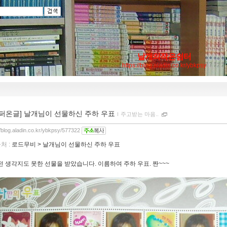
날개의작은쉼터
https://blog.aladin.co.kr/ybkpsy
[퍼온글] 날개님이 선물하신 주하 우표
ｌ
주고받는 마음..
//blog.aladin.co.kr/ybkpsy/577322
처 :
로드무비 > 날개님이 선물하신 주하 우표
전 생각지도 못한 선물을 받았습니다. 이름하여 주하 우표. 짠~~~