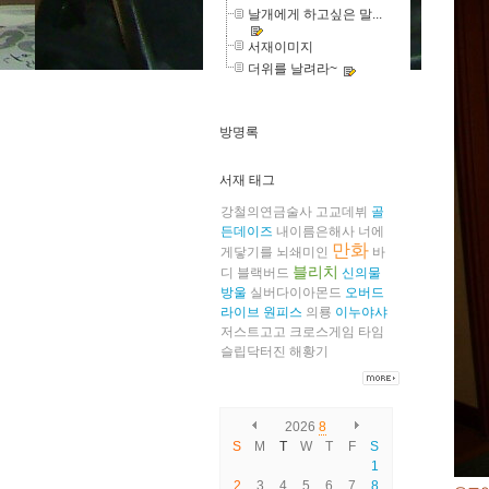
날개에게 하고싶은 말...
서재이미지
더위를 날려라~
방명록
서재 태그
강철의연금술사
고교데뷔
골
든데이즈
내이름은해사
너에
만화
게닿기를
뇌쇄미인
바
블리치
디
블랙버드
신의물
방울
실버다이아몬드
오버드
라이브
원피스
의룡
이누야샤
저스트고고
크로스게임
타임
슬립닥터진
해황기
2026
8
S
M
T
W
T
F
S
1
2
3
4
5
6
7
8