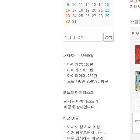
우표와
9
10
11
12
13
14
15
기해서
16
17
18
19
20
21
22
23
24
25
26
27
28
29
30
31
댓글(
먼댓
서재지수
: 63669점
마이리뷰:
편
105
마이리스트:
편
9
마이페이퍼:
편
757
오늘 49, 총 268596 방문
오늘의 마이리스트
선택된 마이리스트가
비공개 상태입니다.
최근 댓글
이사도 잘 하시고 잘 ..
이거 함부로해서 너무 ..
너무 감사해서 이말 전..