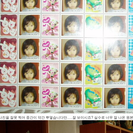
사진을 잘못 찍어 중간이 약간 뿌옇습니다만......잘 보이시죠? 실수로 너무 잘 나온 원