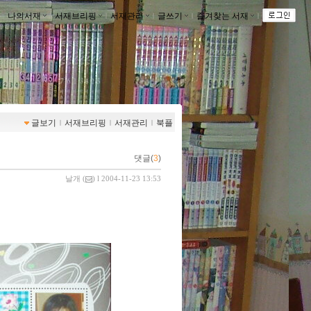
나의서재
ｌ
서재브리핑
ｌ
서재관리
ｌ
글쓰기
ｌ
즐겨찾는 서재
ｌ
글보기
ｌ
서재브리핑
ｌ
서재관리
ｌ
북플
댓글(
3
)
날개
(
) l 2004-11-23 13:53