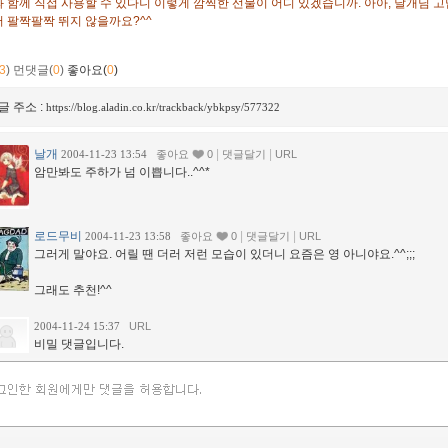
 함께 직접 사용할 수 있다니 이렇게 깜찍한 선물이 어디 있겠습니까. 아아, 날개님
 팔짝팔짝 뛰지 않을까요?^^
3
)
먼댓글(
0
)
좋아요(
0
)
글 주소 :
https://blog.aladin.co.kr/trackback/ybkpsy/577322
날개
|
|
2004-11-23 13:54
좋아요
0
댓글달기
URL
암만봐도 주하가 넘 이쁩니다..^^*
로드무비
|
|
2004-11-23 13:58
좋아요
0
댓글달기
URL
그러게 말야요. 어릴 땐 더러 저런 모습이 있더니 요즘은 영 아니야요.^^;;;
그래도 추천!^^
2004-11-24 15:37
URL
비밀 댓글입니다.