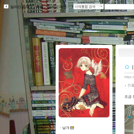
알라딘 서재
ｌ
북플
ｌ
알라딘 메인
ｌ
서재통합 검색
https:
전출
조금 
-
날개