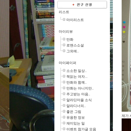
리스트
마이리스트
마이리뷰
만화
로맨스소설
그외에..
마이페이퍼
소소한 일상..
책읽는 여자...
만화와 함께..
만화는 아니지만..
주고받는 마음..
알라딘마을 소식
알라디너의..
좋은 그림
제가 
유용한 정보
재미있는 일
이벤트 참가글 모음