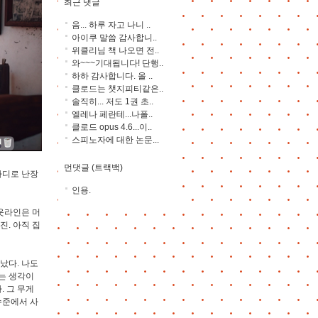
최근 댓글
음... 하루 자고 나니 ..
아이쿠 말씀 감사합니..
위클리님 책 나오면 전..
와~~~기대됩니다! 단행..
하하 감사합니다. 올 ..
클로드는 챗지피티같은..
솔직히... 저도 1권 초..
엘레나 페란테...나폴..
클로드 opus 4.6...이..
스피노자에 대한 논문...
먼댓글 (트랙백)
 마디로 난장
인용.
웃라인은 머
진. 아직 집
났다. 나도
는 생각이
. 그 무게
수준에서 사