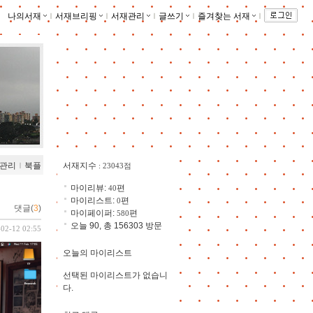
나의서재
ｌ
서재브리핑
ｌ
서재관리
ｌ
글쓰기
ｌ
즐겨찾는 서재
ｌ
관리
ｌ
북플
서재지수
: 23043점
마이리뷰:
편
40
마이리스트:
편
0
댓글(
3
)
마이페이퍼:
편
580
오늘 90, 총 156303 방문
-02-12 02:55
오늘의 마이리스트
선택된 마이리스트가 없습니
다.