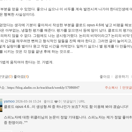
 부분을 얻을 수 있었다. 좋으나 싫으나 이 서두를 계속 발전시켜 나가야 한다(인생에
은 행복한 사실성이다).
얻었다는 생각에 기분이 좋아져서 작성한 부분을 클로드 opus 4.6에 넣고 비평을 해보
.6은 아부없는, 냉철한 평가를 해준다. 평가를 읽으면서 등에 땀이 났다. 클로드의 평가는
동의하지 않을 수 없다. 그럼에도 나는 궁시렁거렸다. 논리의 비약이라고? 논리의 비약 
리의 간극을 채우려면 뻔하고 형식적인 말들을 잔뜩 해야 한다고. 그러면 글이 늘어지고,
 이렇게 실랑이를 벌이다 원고 작업 시간을 까먹었다. 일하기 싫으니 별 핑계를 다 만들어
를 시키는 것은 각 장을 끝낸 후에 하는 것으로...
 가볍게 움직여야 한다는 것. 가볍게.
먼댓글(
0
)
좋아요(
4
)
좋아요
ｌ
공유하기
소 :
ㅣ
https://blog.aladin.co.kr/trackback/weekly/17086847
주소복사
먼댓글
yamoo
|
|
2026-03-16 15:24
좋아요
0
댓글달기
URL
클로드 opus 4.6...이 생성형 AI 중 하나인가 보죠? 저도 함 이용해 봐야 겠습니다!
스피노자에 대한 위클리님의 논문이 정말 기대됩니다. 스피노자는 제가 정말 좋아
중 한명이라..^^