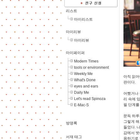
리스트
마이리스트
마이리뷰
마이리뷰
마이페이퍼
Modern Times
tools or environment
Weekly Me
아직 읽어
What's Done
판이다.
eyes and ears
Daily Me
어쨌거나 
Let's read Spinoza
리 속에 
필 단계를
E-Mac-S
문득 하루
그렇게 해
방명록
들었다. 
감에서 벗
서재 태그
용하기로 한