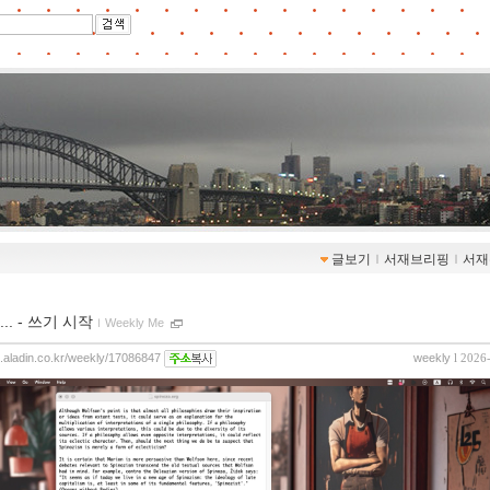
글보기
ｌ
서재브리핑
ｌ
서재
.. - 쓰기 시작
ｌ
Weekly Me
og.aladin.co.kr/weekly/17086847
weekly
l 2026