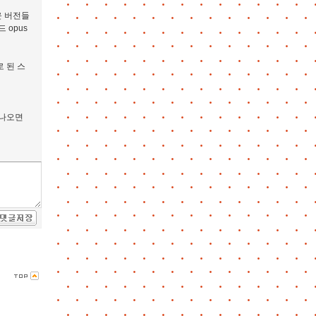
운 버전들
 opus
 된 스
 나오면