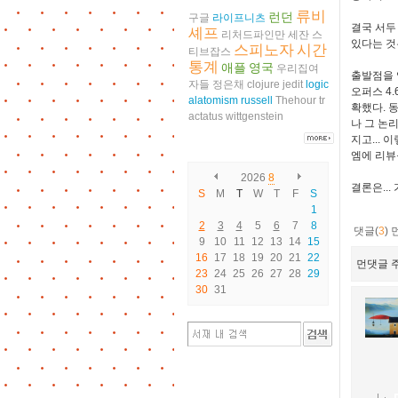
류비
런던
구글
라이프니츠
결국 서두
셰프
리처드파인만
세잔
스
있다는 것
스피노자
시간
티브잡스
통계
애플
영국
우리집여
출발점을 
자들
정은채
clojure
jedit
logic
오퍼스 4
alatomism
russell
Thehour
tr
확했다. 
actatus
wittgenstein
나 그 논
지고...
엠에 리뷰
2026
8
결론은...
S
M
T
W
T
F
S
1
2
3
4
5
6
7
8
댓글(
3
)
9
10
11
12
13
14
15
16
17
18
19
20
21
22
먼댓글 주
23
24
25
26
27
28
29
30
31