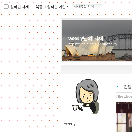
알라딘 서재
ｌ
북플
ｌ
알라딘 메인
ｌ
서재통합 검색
weekly님의 서재
https://blog.aladin.co.kr/weekly
잡담.
https://bl
-
weekly