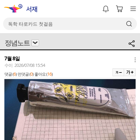
정념노트
7월 8일
메뉴
수이 2026/07/08 15:54
6
0
16
댓글 (
)
먼댓글 (
)
좋아요 (
)