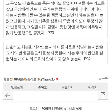
그 무엇도 긴 호흡으로 혹은 적어도 끝없이 빠져들려는 의도를
갖고 구상해선 안 된다. 우리는 행동하기 위해 태어난 것이다.
나는 사람들이 할 수 있는 한 행동하고 살면서 하는 일을 더 늘
렸으면 한다. 내가 양배추를 심을 때 죽음이 와도 아무렇지 않
게 반응하고, 그 일을 미처 끝맺지 못한 것엔 더욱더 아무렇지
않게 반응했으면 좋겠다.
- P70
단호하고 차분한 시각으로 시의 아름다움을 식별하는 사람은
그 시의 번개 같은 광채를 보지 못한다. 시는 우리의 판단을 실
현하는 게 아니라 오히려 앗아 가고 망쳐 놓는다.
- P94
글목록
6
0
16
댓글 (
)
먼댓글 (
)
좋아요 (
)
ThanksTo
댓글쓰기
좋아요
공유하기
찜하기
로그인
l
PC버전
l
전체 메뉴
l
나의 서재