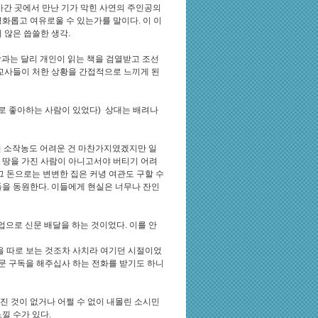
아간 곳에서 만난 기가 막힌 사연의 주인공의
화롭고 여유로울 수 있는가를 말이다. 이 이
 않은 씁쓸한 생각.
상과는 달리 개인이 읽는 책을 검열받고 조선
 교사들이 처한 상황을 간접적으로 느끼게 된
로 좋아하는 사람이 있었다) 상대는 배려나
던 소작농도 어려운 건 마찬가지였겠지만 일
 땅을 가진 사람이 아니고서야 버티기 어려
그 돈으로는 변변한 집은 커녕 여관도 구할 수
들을 동원한다. 이들에게 현실은 너무나 잔인
업으로 신문 배달을 하는 것이었다. 이를 안
을 따로 보는 것조차 사치라 여기던 시절이었
신문 구독을 해주십사 하는 전화를 받기도 하니
진 것이 없거나 어쩔 수 없이 내몰린 소시민
낄 수가 있다.