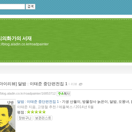
리의화가의 서재
://blog.aladin.co.kr/roadpainter
[마이리뷰] 달밤 : 이태준 중단편전집 1
ｌ
리뷰
//blog.aladin.co.kr/roadpainter/16853712
달밤 : 이태준 중단편전집 1
- 기생 산월이, 방물장사 늙은이, 달밤, 오몽녀, 
이태준 지음, 고명철 추천 / 애플북스 / 2014년 6월
평점 :