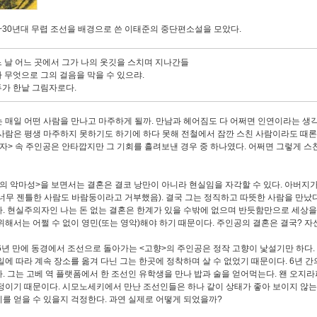
0~30년대 무렵 조선을 배경으로 쓴 이태준의 중단편소설을 모았다.
 날 어느 곳에서 그가 나의 옷깃을 스치며 지나간들
 무엇으로 그의 걸음을 막을 수 있으랴.
가 한낱 그림자로다.
 매일 어떤 사람을 만나고 마주하게 될까. 만남과 헤어짐도 다 어쩌면 인연이라는 생각
사람은 평생 마주하지 못하기도 하기에 하다 못해 전철에서 잠깐 스친 사람이라도 때론 
자> 속 주인공은 안타깝지만 그 기회를 흘려보낸 경우 중 하나였다. 어쩌면 그렇게 스
의 악마성>을 보면서는 결혼은 결코 낭만이 아니라 현실임을 자각할 수 있다. 아버지
너무 젠틀한 사람도 바람둥이라고 거부했음). 결국 그는 정직하고 따뜻한 사람을 만났다
. 현실주의자인 나는 돈 없는 결혼은 한계가 있을 수밖에 없으며 반듯함만으로 세상을
위해서는 어쩔 수 없이 영민(또는 영악)해야 하기 때문이다. 주인공의 결혼은 결국? 
6년 만에 동경에서 조선으로 돌아가는 <고향>의 주인공은 정작 고향이 낯설기만 하다
일에 따라 계속 장소를 옮겨 다닌 그는 한곳에 정착하며 살 수 없었기 때문이다. 6년 
. 그는 고베 역 플랫폼에서 한 조선인 유학생을 만나 밥과 술을 얻어먹는다. 왠 오지
정이기 때문이다. 시모노세키에서 만난 조선인들은 하나 같이 상태가 좋아 보이지 않는
를 얻을 수 있을지 걱정한다. 과연 실제로 어떻게 되었을까?