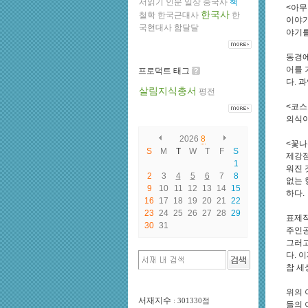
서읽기
인문
일상
중국사
책
<아무
한국사
철학
한국근대사
한
이야기
국현대사
함달달
야기를
동경에
어를 
프로덕트 태그
다. 
살림지식총서
평전
<코스
의식이
2026
8
<꽃나
S
M
T
W
T
F
S
제강점
1
워진 
2
3
4
5
6
7
8
없는 
9
10
11
12
13
14
15
하다.
16
17
18
19
20
21
22
23
24
25
26
27
28
29
표제작
30
31
주인공
그러고
다. 
참 세
위의 
서재지수
: 301330점
들의 