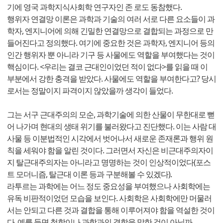
기에 영국 과학지식사회학 연구자인 존 로도 동참했다.
행위자 연결망 이론은 과학과 기술의 여러 서로 다른 요소들이 과
학자, 엔지니어에 의해 긴밀한 연결망으로 결합되는 과정으로 만
들어진다고 정의했다. 여기에 중요한 것은 과학자, 엔지니어 등의
인간 행위자 뿐 아니라 기구 등 사물에도 역할을 부여했다는 것이
핵심이다. <우리는 결코 근대인이었던 적이 없다>를 읽을 때 이
부분에서 강한 충격을 받았다. 사물에도 역할을 부여한다고? 당시
로서는 정말이지 파격이지 않았을까 생각이 들었다.
그는 서구 근대주의의 모순, 과학기술에 의한 산물이 무한대로 뻗
어 나가며 현대의 생태 위기를 불러왔다고 진단했다. 이는 사람 대
사물 등 이분법적인 시각에서 벗어나서 새로운 존재론과 행위 원
칙을 세워야 함을 알린 것이다. 그러면서 자신은 비근대주의자이
지 탈근대주의자는 아니라고 명명하는 것이 인상적이었다(포스
트 모더니즘, 탈근대 이론 등과 구분해볼 수 있겠다).
라투르는 과학에는 어느 정도 중요성을 부여했으나 사회학에는
유독 비판적이었던 모습을 보인다. 사회학은 사회학에만 머물러
서는 안되고 다른 것과 결합을 통해 이루어져야 함을 역설한 것이
다. 예를 들면 철학이나 과학과의 결합을 말한 것이 아닐까.