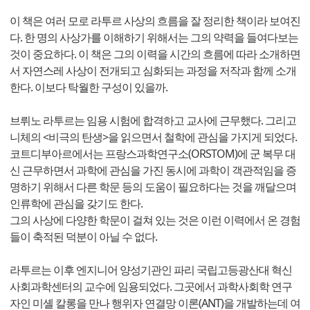
이 책은 여러 모로 라투르 사상의 흐름을 잘 정리한 책이라 보여진
다. 한 명의 사상가를 이해하기 위해서는 그의 약력을 들여다보는
것이 중요하다. 이 책은 그의 이력을 시간의 흐름에 따라 소개하면
서 자연스레 사상이 전개되고 심화되는 과정을 저작과 함께 소개
한다. 이보다 탁월한 구성이 있을까.
브뤼노 라투르는 임용 시험에 합격하고 교사에 근무했다. 그리고
니체의 <비극의 탄생>을 읽으면서 철학에 관심을 가지게 되었다.
코트디부아르에서는 프랑스과학연구소(ORSTOM)에 군 복무 대
신 근무하면서 과학에 관심을 가진 동시에 과학이 객관적임을 증
명하기 위해서 다른 학문 등의 도움이 필요하다는 것을 깨달으며
인류학에 관심을 갖기도 한다.
그의 사상에 다양한 학문이 걸쳐 있는 것은 이런 이력에서 온 경험
들이 축적된 덕분이 아닐 수 없다.
라투르는 이후 엔지니어 양성기관인 파리 국립고등광산대 혁신
사회과학센터의 교수에 임용되었다. 그곳에서 과학사회학 연구
자인 미셸 칼롱을 만나 행위자 연결망 이론(ANT)을 개발하는데 여