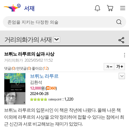
거리의화가의 서재
브뤼노 라투르의 삶과 사상
메뉴
거리의화가 2025/05/02 11:52
0
0
12
댓글 (
)
먼댓글 (
)
좋아요 (
)
브뤼노 라투르
김환석
12,000
원 (
360
)
2024-06-28
: 1,220
브뤼노 라투르의 입문서인 이 책은 작년에 나왔다. 올해 나온 책
이외에 라투르의 사상을 요약 정리하여 접할 수 있다는 점에서 최
근 신간과 서로 비교해보는 재미가 있었다.