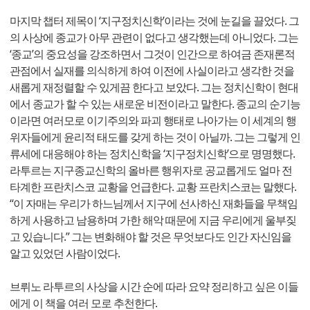
마지막 챕터 제목이 ‘지구정치신학’이라는 것에 눈길을 끌었다. 그
의 사상에 종교가 아무 관련이 없다고 생각했는데 아니었다. 그는
‘종교’의 중요성을 강조하면서 그것이 인간으로 하여금 존재론적
관점에서 실재를 의식하게 하여 이전에 사실이라고 생각한 것을
새롭게 재정렬할 수 있게끔 한다고 보았다. 그는 정치신학이 현대
에서 종교가 할 수 있는 새로운 비전이라고 말한다. 종교의 순기능
이라면 여러모로 이기주의와 파괴 행태로 나아가는 이 세계의 행
위자들에게 윤리적 태도를 갖게 하는 것이 아닐까. 그는 그렇게 인
류세에 대응해야 하는 정치신학을 ‘지구정치신학’으로 명명했다.
라투르는 지구종교신학의 올바른 행위자로 공교롭게도 얼마 전
타계한 프란치스코 교황을 언급한다. 교황 프란치스코는 말했다.
“이 자매는 우리가 하느님께서 지구에 선사하신 재화들을 무책임
하게 사용하고 남용하며 가한 해악 때문에 지금 우리에게 울부짖
고 있습니다.” 그는 변화해야 할 것은 무엇보다도 인간 자신임을
알고 있었던 사람이었다.
브뤼노 라투르의 사상을 시간 순에 따라 요약 정리하고 싶은 이들
에게 이 책을 여러 모로 추천한다.