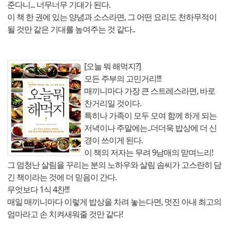
준다니... 너무너무 기대가 된다.
이 책 한 권에 있는 양념과 소스라면, 그 어떤 요리도 천하무적이
될 것만 같은 기대를 높여주는 것 같다..
[오늘 뭐 해먹지?]
모든 주부의 고민거리!!!
매끼니마다 가장 큰 스트레스라면, 바로
찬거리일 것이다.
특히나 가족이 모두 모여 함께 하게 되는
저녁이나 주말에는..더더욱 밥상에 더 신
경이 쓰이게 된다.
이 책의 저자는 무려 9남매의 맏며느리!
그 엄청난 살림을 꾸리는 분의 노하우와 살림 솜씨가 고스란히 담
긴 책이라는 것에 더 믿음이 간다.
무엇보다 1식 4찬!!!
매일 매끼니마다 이렇게 밥상을 차려 놓는다면, 멋진 아내 최고의
엄마라고 손 치켜새워줄 것만 같다!