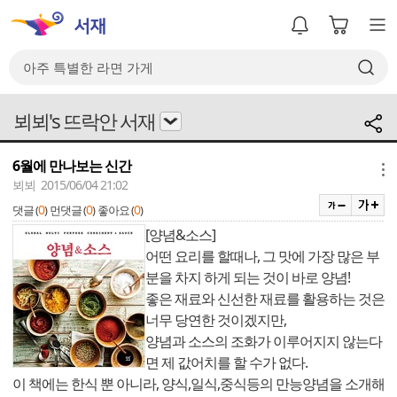
뵈뵈's 뜨락안 서재
6월에 만나보는 신간
메뉴
뵈뵈 2015/06/04 21:02
0
0
0
댓글 (
)
먼댓글 (
)
좋아요 (
)
[양념&소스]
어떤 요리를 할때나, 그 맛에 가장 많은 부
분을 차지 하게 되는 것이 바로 양념!
좋은 재료와 신선한 재료를 활용하는 것은
너무 당연한 것이겠지만,
양념과 소스의 조화가 이루어지지 않는다
면 제 값어치를 할 수가 없다.
이 책에는 한식 뿐 아니라, 양식,일식,중식등의 만능양념을 소개해