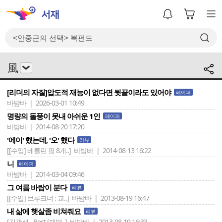
風
[리더의 자질]압도적 재능이 없다면 뒷끝이라도 있어야
페이퍼
바밤바 | 2026-03-01 10:49
명량의 돌풍이 못내 아쉬운 1인
페이퍼
바밤바 | 2014-08-20 17:20
'에이' 했는데, '오' 했다
리뷰
[[수입] 베를린 필 8개..]
바밤바 | 2014-08-13 16:22
니
페이퍼
바밤바 | 2014-03-04 09:46
그 여름 바람이 분다
리뷰
[[수입] 브루크너 : 교..]
바밤바 | 2013-08-19 16:47
내 삶에 햇살좀 비쳐줘요
리뷰
[김광석 - Best [재발..]
바밤바 | 2013-08-19 16:33