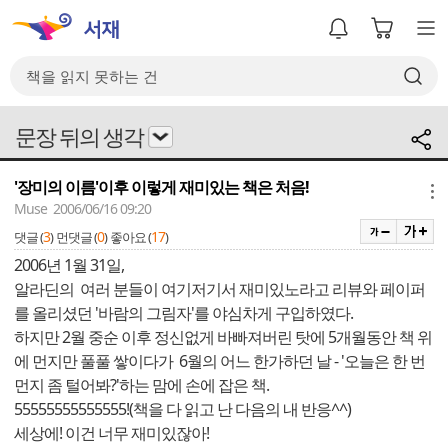
문장 뒤의 생각
'장미의 이름'이후 이렇게 재미있는 책은 처음!
메뉴
Muse 2006/06/16 09:20
3
0
17
댓글 (
)
먼댓글 (
)
좋아요 (
)
2006년 1월 31일,
알라딘의 여러 분들이 여기저기서 재미있노라고 리뷰와 페이퍼
를 올리셨던 '바람의 그림자'를 야심차게 구입하였다.
하지만 2월 중순 이후 정신없게 바빠져버린 탓에 5개월동안 책 위
에 먼지만 풀풀 쌓이다가 6월의 어느 한가하던 날 - '오늘은 한 번
먼지 좀 털어봐?'하는 맘에 손에 잡은 책.
55555555555555!(책을 다 읽고 난 다음의 내 반응^^)
세상에! 이건 너무 재미있잖아!