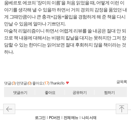
움베르토 에코의 '장미의 이름'을 처음 읽었을 때, 어떻게 이런 이
야기를 생각해 낼 수 있을까 하면서 거의 경외의 감정을 품었던 내
게 그때만큼이나 큰 충격+감동+몰입을 경험하게 해 준 책을 다시
만날 수 있음에 얼마나 기쁘던지.
마술적 리얼리즘이니 하면서 어렵게 리뷰를 쓸 내공은 절대 안 되
므로 책 내용에 대해서는 비평의 칼날을 대지는 못하지만 그저 장
담할 수 있는 한마디는 읽어보면 절대 후회하지 않을 책이라는 것
하나.
글목록
3
0
17
댓글 (
)
먼댓글 (
)
좋아요 (
)
ThanksTo
댓글쓰기
좋아요
공유하기
찜하기
로그인
l
PC버전
l
전체 메뉴
l
나의 서재