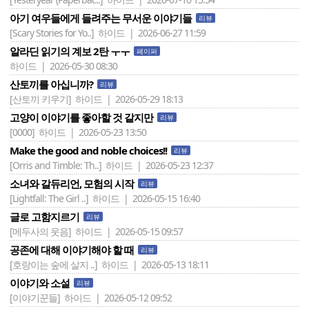
아기 여우들에게 들려주는 무서운 이야기들
리뷰
[Scary Stories for Yo..]
하이드 | 2026-06-27 11:59
알라딘 읽기의 계보 2탄 ㅜㅜ
페이퍼
하이드 | 2026-05-30 08:30
산토끼를 아십니까?
리뷰
[산토끼 키우기]
하이드 | 2026-05-29 18:13
고양이 이야기를 좋아할 것 같지만
리뷰
[0000]
하이드 | 2026-05-23 13:50
Make the good and noble choices!!
리뷰
[Orris and Timble: Th..]
하이드 | 2026-05-23 12:37
소녀와 갈듀리언, 모험의 시작
리뷰
[Lightfall: The Girl ..]
하이드 | 2026-05-15 16:40
글로 고함지르기
리뷰
[메두사의 웃음]
하이드 | 2026-05-15 09:57
공존에 대해 이야기해야 할 때
리뷰
[호랑이는 숲에 살지 ..]
하이드 | 2026-05-13 18:11
이야기와 소설
리뷰
[이야기꾼들]
하이드 | 2026-05-12 09:52