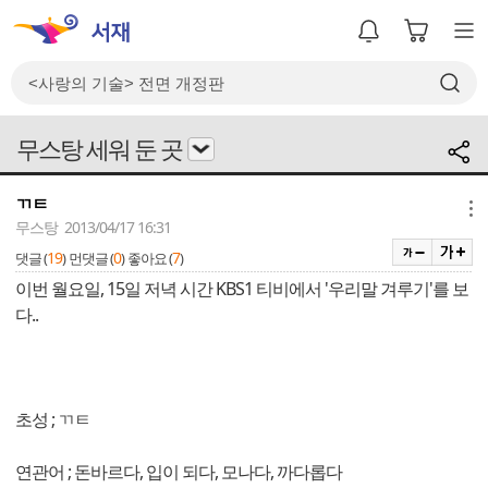
무스탕 세워 둔 곳
ㄲㅌ
메뉴
무스탕 2013/04/17 16:31
19
0
7
댓글 (
)
먼댓글 (
)
좋아요 (
)
이번 월요일, 15일 저녁 시간 KBS1 티비에서 '우리말 겨루기'를 보
다..
초성 ; ㄲㅌ
연관어 ; 돈바르다, 입이 되다, 모나다, 까다롭다