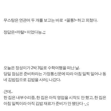
무스탕은 연관어 두 개를 보고는 바로 <꼴통!> 하고 외쳤다.
정답은<까탈> 이었다능..;;;
오늘은 정성이가 2박 3일로 수학여행을 떠난 날.
당일 점심은 준비하라는 가정통신문에 따라 아침 일찍 일어나 동
네 김밥집으로 김밥을 사러;; 나갔다.
근데..
한 집은 내부수리중, 한 집은 아직 영업을 시작도 안 했고, 한 집은
아침 일찍이라 아직 김밥 재료가 준비가 안 됐단다 -_-;;