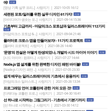
에!
리뷰
[영상 기획 실무 프리..]
사랑지기 | 2021-10-05 16:12
세련된 포토/일러를 위한 실무 디자인 61가지!
리뷰
[아이디어가 샘솟는 포..]
사랑지기 | 2021-09-14 15:36
기초부터 고급까지 - 마담의크스 포토샵과 일러스트레이터 112가지
리뷰
[마담의크스 포토샵 & ..]
사랑지기 | 2021-09-04 21:46
플러터로 크로스 앱을 만들어보자! - 11가지 프로젝트
리뷰
[플러터 프로젝트]
사랑지기 | 2021-08-26 14:40
‘문명‘의 전설은 어떻게 탄생되었나, 개발자 시드 마이어 이야기
리뷰
[시드 마이어 : 컴퓨터..]
사랑지기 | 2021-07-27 14:44
Node.js 앱 설계를 위한 완벽한 디자인 패턴 바이블!
리뷰
[Node.js 디자인 패턴 ..]
사랑지기 | 2021-07-05 23:30
쉽게 배우는 일러스트레이터의 기초에서 응용까지
리뷰
[마담의크스 일러스트..]
사랑지기 | 2021-05-26 13:34
프로그래밍 언어 코틀린에 관한 거의 모든 것!
리뷰
[다재다능 코틀린 프로..]
사랑지기 | 2021-04-30 16:41
선 하나로 시작하는 그림그리기 - 기초에서 기본기까지
리뷰
[선 하나로 시작하는 ..]
사랑지기 | 2021-03-30 14:12