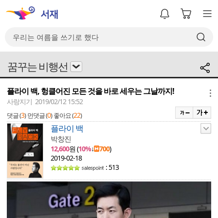
꿈꾸는 비행선
플라이 백, 헝클어진 모든 것을 바로 세우는 그날까지!
메뉴
사랑지기 2019/02/12 15:52
3
0
22
댓글 (
)
먼댓글 (
)
좋아요 (
)
플라이 백
박창진
12,600
원 (
10%
↓
700
)
2019-02-18
: 513