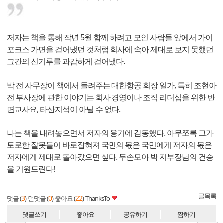
저자는 책을 통해 작년 5월 함께 하려고 모인 사람들 앞에서 가이
포크스 가면을 걷어냈던 것처럼 회사에 속아 제대로 보지 못했던
그간의 신기루를 과감하게 걷어냈다.
박 전 사무장이 책에서 들려주는 대한항공 회장 일가, 특히 조현아
전 부사장에 관한 이야기는 회사 경영이나 조직 리더십을 위한 반
면교사요, 타산지석이 아닐 수 없다.
나는 책을 내려놓으면서 저자의 용기에 감동했다. 아무쪼록 그가
토로한 잘못들이 바로잡혀져 국민의 몫은 국민에게 저자의 몫은
저자에게 제대로 돌아갔으면 싶다. 두손모아 박 지부장님의 건승
을 기원드린다!
글목록
3
0
22
댓글 (
)
먼댓글 (
)
좋아요 (
)
ThanksTo
댓글쓰기
좋아요
공유하기
찜하기