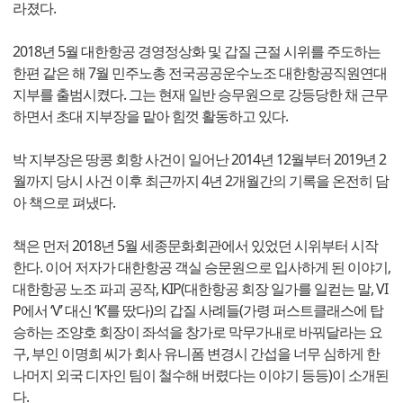
라졌다.
2018년 5월 대한항공 경영정상화 및 갑질 근절 시위를 주도하는
한편 같은 해 7월 민주노총 전국공공운수노조 대한항공직원연대
지부를 출범시켰다. 그는 현재 일반 승무원으로 강등당한 채 근무
하면서 초대 지부장을 맡아 힘껏 활동하고 있다.
박 지부장은 땅콩 회항 사건이 일어난 2014년 12월부터 2019년 2
월까지 당시 사건 이후 최근까지 4년 2개월간의 기록을 온전히 담
아 책으로 펴냈다.
책은 먼저 2018년 5월 세종문화회관에서 있었던 시위부터 시작
한다. 이어 저자가 대한항공 객실 승문원으로 입사하게 된 이야기,
대한항공 노조 파괴 공작, KIP(대한항공 회장 일가를 일컫는 말, VI
P에서 ‘V’ 대신 ‘K’를 땄다)의 갑질 사례들(가령 퍼스트클래스에 탑
승하는 조양호 회장이 좌석을 창가로 막무가내로 바꿔달라는 요
구, 부인 이명희 씨가 회사 유니폼 변경시 간섭을 너무 심하게 한
나머지 외국 디자인 팀이 철수해 버렸다는 이야기 등등)이 소개된
다.