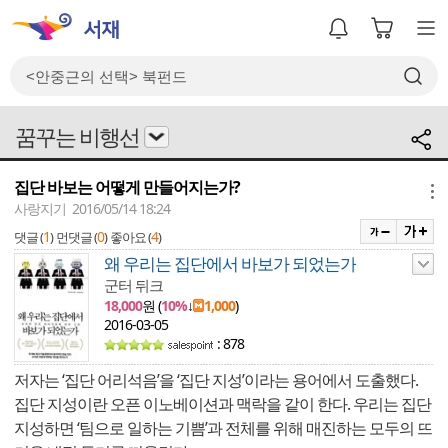
꿈꾸는 비행선
집단 바보는 어떻게 만들어지는가?
메뉴
사랑지기 2016/05/14 18:24
1
0
4
댓글 (
)
먼댓글 (
)
좋아요 (
)
왜 우리는 집단에서 바보가 되었는가
군터 뒤크
18,000
원 (
10%
↓
1,000
)
2016-03-05
: 878
저자는 ‘집단 어리석음’을 ‘집단 지성’이라는 용어에서 도출했다.
집단 지성이란 오픈 이노베이션과 맥락을 같이 한다. 우리는 집단
지성하면 ‘팀으로 일하는 기쁨’과 전체를 위해 매진하는 모두의 뜨