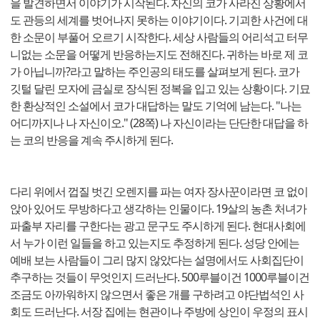
을 발견하면서 이야기가 시작된다. 자신의 코가 사라진 상황에서
도 관등의 세계를 벗어나지 못하는 이야기이다. 기괴한 사건에 대
한 소문이 부풀어 오르기 시작한다. 세상 사람들의 어리석고 터무
니없는 소문을 어떻게 반응하는지도 전해진다. 귀하는 바로 제 코
가 아닙니까?라고 말하는 주인공의 태도를 살펴보게 된다. 코가
깃털 달린 모자에 금실로 장식된 정복을 입고 있는 상황이다. 기묘
한 환상적인 소설에서 코가 대답하는 말도 기억에 남는다. "나는
어디까지나 나 자신이오." (28쪽) 나 자신이라는 단단한 대답을 하
는 코의 반응을 계속 주시하게 된다.
다리 위에서 껍질 벗긴 오렌지를 파는 여자 장사꾼이라면 코 없이
앉아 있어도 무방하다고 생각하는 인물이다. 19살의 농촌 처녀가
파출부 자리를 구한다는 광고 문구도 주시하게 된다. 현대사회에
서 누가 이런 일들을 하고 있는지도 추정하게 된다. 성당 안에는
예배 보는 사람들이 그리 많지 않았다는 설명에서도 사회집단이
추구하는 것들이 무엇인지 드러난다. 500루블이건 1000루블이건
조금도 아까워하지 않으면서 좋은 개를 구하려고 야단법석인 사
회도 드러난다. 서장 집에는 현관이나 주방에 상인이 우정의 표시