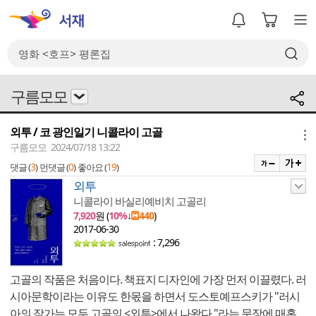
구름모모
외투 / 코 광인일기 니콜라이 고골
메뉴
구름모모 2024/07/18 13:22
3
0
19
댓글 (
)
먼댓글 (
)
좋아요 (
)
외투
니콜라이 바실리예비치 고골리
7,920
원 (
10%
↓
440
)
2017-06-30
: 7,296
고골의 작품은 처음이다. 책표지 디자인에 가장 먼저 이끌렸다. 러
시아문학이라는 이유도 한몫을 하면서 도스토예프스키가 "러시
아의 작가는 모두 고골의 <외투>에서 나왔다."라는 문장에 매혹