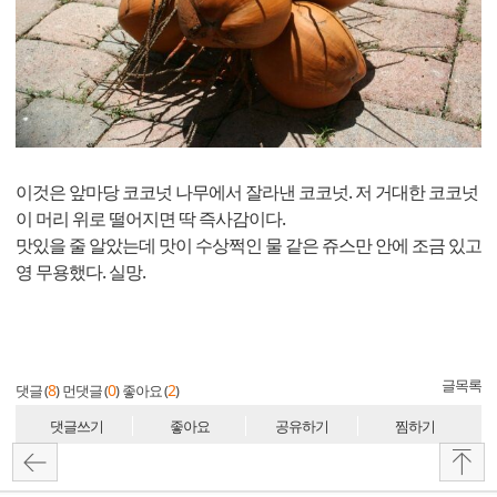
이것은 앞마당 코코넛 나무에서 잘라낸 코코넛. 저 거대한 코코넛
이 머리 위로 떨어지면 딱 즉사감이다.
맛있을 줄 알았는데 맛이 수상쩍인 물 같은 쥬스만 안에 조금 있고
영 무용했다. 실망.
글목록
8
0
2
댓글 (
)
먼댓글 (
)
좋아요 (
)
댓글쓰기
좋아요
공유하기
찜하기