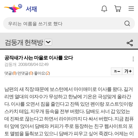
검둥개 헌책방
공작새가 사는 마을로 이사를 오다
메뉴
검둥개 2008/08/04 02:49
8
0
2
댓글 (
)
먼댓글 (
)
좋아요 (
)
남편의 새 직장 때문에 보스턴에서 마이애미로 이사를 왔다. 길거
리엔 열대의 야자수가 무성하고 한낮에 기온은 극성맞게 올라간
다. 이사를 오면서 짐을 줄인다고 잔뜩 있던 펜이랑 포스트잇이랑
스카치 테입, 지우개 등속을 전부 버렸다. 담배도 서너 갑 있었는
데 진짜로 끊는다고 하면서 라이터까지 다 싸서 버렸다. 지금 컴퓨
터 앞에 앉아서 담배와 커피가 주로 등장하는 친구 웹사이트의 포
토 앨범을 들춰보고 있으니 담배가 피우고 싶어 죽겠다. 어제는 이