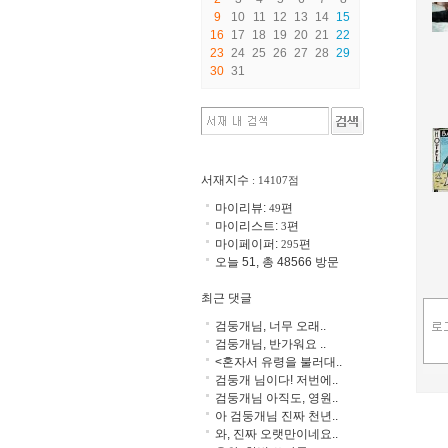
9
10
11
12
13
14
15
16
17
18
19
20
21
22
23
24
25
26
27
28
29
30
31
서재지수
: 14107점
마이리뷰:
편
49
마이리스트:
편
3
마이페이퍼:
편
295
오늘 51, 총 48566 방문
최근 댓글
검둥개님, 너무 오래..
검둥개님, 반가워요 ..
<혼자서 유령을 불러대..
검둥개 님이다! 저번에..
검둥개님 아직도, 영원..
아 검둥개님 진짜 천년..
와, 진짜 오랫만이네요..