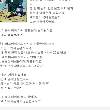
다.
몇 달 전 님의 댓글 보고 무지 반가
웠는데 답글은 못 달았어요.
게으름이 극에 달했달까.
그냥 이해해 주세요.
 여름에 미국 가서 열흘 넘게 놀다왔어요.
개님 생각했지요.
특히 라스베이거스 카지노가 좋았어요.ㅎㅎ
문적인 도박사들은 모르겠고
에 혼자 잔뜩 멋을 내고 와서 슬롯머신에 20불 넣고
 맥주 마시며 우두커니 앉아 있는
 뚱뚱한 여성들에게 매료됐어요.
한 애수가 감돌더라고요. 그 공간!
개님, 가끔 와볼게요.
랜만에 알라딘 들렀더니
래쉬님이 책도 내시고(서서비행-제목)
운 소식도 있네요.
 리뷰나 페이퍼 쓰고 싶어요.
게 지내시는지도 궁금합니다.^^