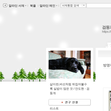
알라딘 서재
ｌ
북플
ｌ
알라딘 메인
ｌ
서재통합 검색
검둥
https:
방명
삶이란,버선처럼 뒤집어볼수
록 실밥이 많은 것 / 안도현 -
검
둥개
리스트