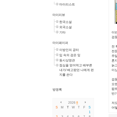
마이리스트
마이리뷰
한국소설
외국소설
이번
기타
검둥
마이페이퍼
전 
이방인의 공터
전
입 속의 검은 잎
주말
동시상영관
혼자
늙고
점심을 얻어먹고 배부른
이상
내가/ 배고팠던 나에게 편
지를 쓴다
검둥
오
팝트
방명록
반가
2026
8
저도
S
M
T
W
T
F
S
어떻
1
2
3
4
5
6
7
8