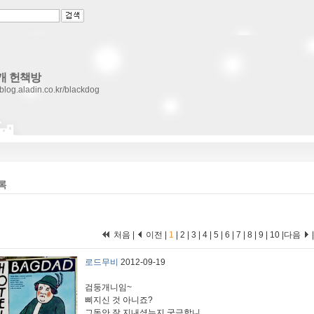
개 헌책방
//blog.aladin.co.kr/blackdog
록
처음 |
이전 |
1
|
2
|
3
|
4
|
5
|
6
|
7
|
8
|
9
|
10
|
다음
로드무비
2012-09-19
검둥개니임~
삐지신 것 아니죠?
그동안 잘 지내셨는지 궁금합니