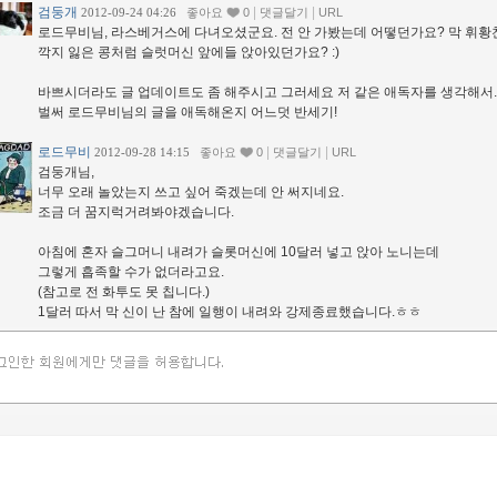
검둥개
|
|
2012-09-24 04:26
좋아요
0
댓글달기
URL
로드무비님, 라스베거스에 다녀오셨군요. 전 안 가봤는데 어떻던가요? 막 휘
깍지 잃은 콩처럼 슬럿머신 앞에들 앉아있던가요? :)
바쁘시더라도 글 업데이트도 좀 해주시고 그러세요 저 같은 애독자를 생각해서.
벌써 로드무비님의 글을 애독해온지 어느덧 반세기!
로드무비
|
|
2012-09-28 14:15
좋아요
0
댓글달기
URL
검둥개님,
너무 오래 놀았는지 쓰고 싶어 죽겠는데 안 써지네요.
조금 더 꿈지럭거려봐야겠습니다.
아침에 혼자 슬그머니 내려가 슬롯머신에 10달러 넣고 앉아 노니는데
그렇게 흡족할 수가 없더라고요.
(참고로 전 화투도 못 칩니다.)
1달러 따서 막 신이 난 참에 일행이 내려와 강제종료했습니다.ㅎㅎ