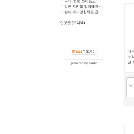
우와, 한번 쓰다듬고 ..
암튼 지켜볼 일이에요~..
쌀나라의 영향력은 참..
먼댓글 (트랙백)
너무
소식
잘 
powered by
aladin