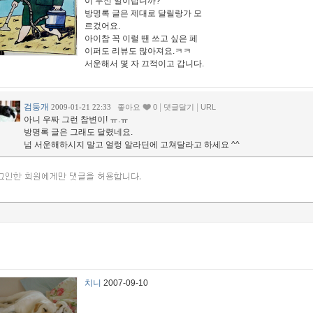
이 무신 일이랍니까?
방명록 글은 제대로 달릴랑가 모
르겄어요.
아이참 꼭 이럴 땐 쓰고 싶은 페
이퍼도 리뷰도 많아져요.ㅋㅋ
서운해서 몇 자 끄적이고 갑니다.
검둥개
|
|
2009-01-21 22:33
좋아요
0
댓글달기
URL
아니 우짜 그런 참변이! ㅠ.ㅠ
방명록 글은 그래도 달렸네요.
넘 서운해하시지 말고 얼렁 알라딘에 고쳐달라고 하세요 ^^
치니
2007-09-10