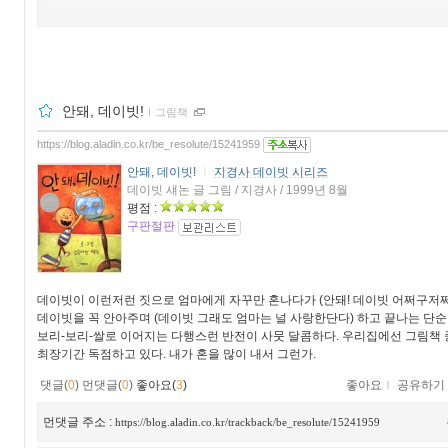
안돼, 데이빗!
ｌ
그림책
https://blog.aladin.co.kr/be_resolute/15241959
안돼, 데이빗!
ㅣ
지경사 데이빗 시리즈
데이빗 섀논 글 그림 / 지경사 / 1999년 8월
평점 :
구판절판
데이빗이 이런저런 짓으로 엄마에게 자꾸만 혼나다가 (안돼! 데이빗 어쩌구저
데이빗을 꼭 안아주며 (데이빗 그래도 엄마는 널 사랑한단다) 하고 끝나는 단순
보리-보리-쌀로 이어지는 다행스런 반전이 사뭇 달콤하다. 우리집에선 그림책 
최장기간 독점하고 있다. 내가 혼을 많이 내서 그런가.
댓글(
0
)
먼댓글(
0
)
좋아요(
3
)
좋아요
ｌ
공유하기
먼댓글 주소 :
https://blog.aladin.co.kr/trackback/be_resolute/15241959