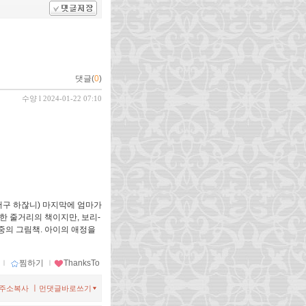
댓글(
0
)
수양
l 2024-01-22 07:10
쩌구 하잖니) 마지막에 엄마가
한 줄거리의 책이지만, 보리-
중의 그림책. 아이의 애정을
ｌ
찜하기
ｌ
ThanksTo
ㅣ
주소복사
먼댓글바로쓰기