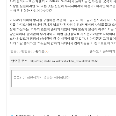
사의 찬미>나 엑스 재팬의 <Endless Rain>에서 느껴지는 것과 같은. 궁극
사랑을 실천하려면 ‘나’라는 것은 산산이 부서져버려야 하는가? 하지만 이것은
는 매우 위험한 사상이 아닌가?
마지막에 제비와 왕자를 구원하는 것은 하느님이다. 하느님이 천사에게 저 도시
지를 가져오너라 하시매 천사가 납조각(왕자의 심장)과 제비의 사체를 물고 
살게 하신다는. 외부의 초월적 존재의 개입에 의해 모종의 보상이 이루어지는 
낭만적이다. 쓸데없이 부가적이고. 이런 권선징악적 가치관이야말로 사족이다. 
스카 와일드가 권정생 선생한테 한 수 배워야 할 것 같다. 강아지똥은 그저 잘
시 태어날 뿐이라고. 하느님이 갑자기 나타나서 강아지똥을 막 천국으로 데려
댓글(
0
)
먼댓글(
0
)
좋아요(
2
)
좋아요
ｌ
공유하기
먼댓글 주소 :
https://blog.aladin.co.kr/trackback/be_resolute/16069066