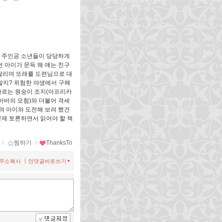
게 주인공 소년들이 당당하게
 아이가 문득 왜 얘는 친구
시달리며 또래를 도련님으로 대
할지? 위험한 야생에서 구해
따르는 원숭이 조지(아프리카
바바의 모험)와 더불어 격세
려 아이와 도전해 보려 했건
문제 토론하면서 읽어야 할 책
ｌ
찜하기
ｌ
ThanksTo
ㅣ
주소복사
먼댓글바로쓰기