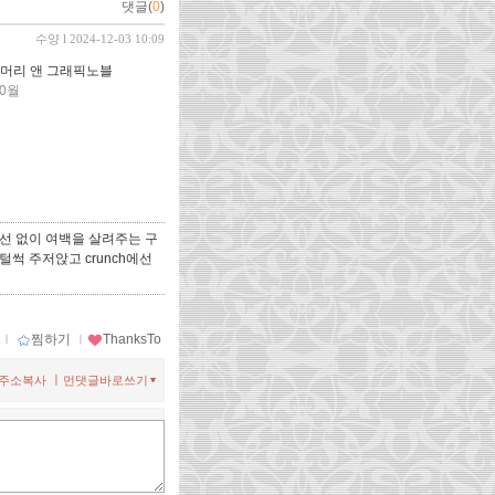
댓글(
0
)
수양
l 2024-12-03 10:09
강 머리 앤 그래픽노블
10월
선 없이 여백을 살려주는 구
털썩 주저앉고 crunch에선
ｌ
찜하기
ｌ
ThanksTo
ㅣ
주소복사
먼댓글바로쓰기