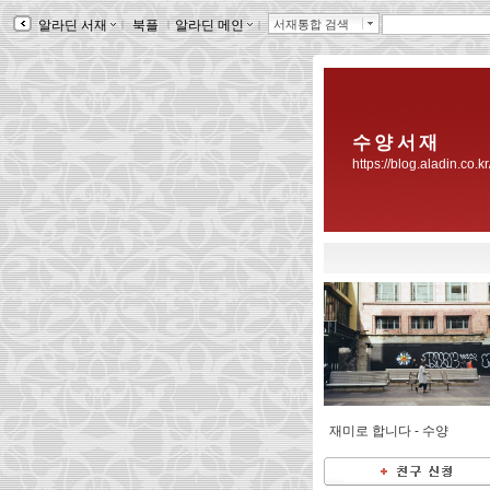
알라딘 서재
ｌ
북플
ｌ
알라딘 메인
ｌ
서재통합 검색
수 양 서 재
https://blog.aladin.co.k
재미로 합니다 -
수양