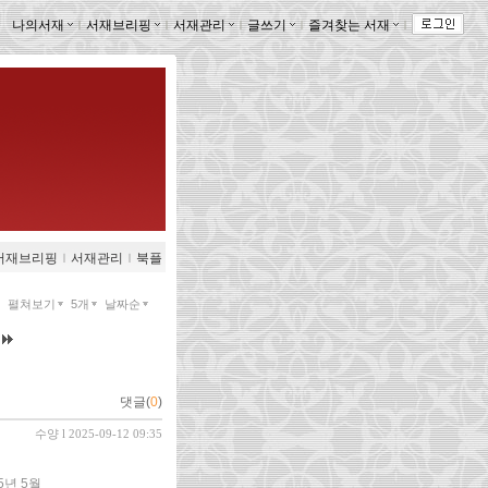
나의서재
ｌ
서재브리핑
ｌ
서재관리
ｌ
글쓰기
ｌ
즐겨찾는 서재
ｌ
서재브리핑
ｌ
서재관리
ｌ
북플
펼쳐보기
5개
날짜순
댓글(
0
)
수양
l 2025-09-12 09:35
5년 5월