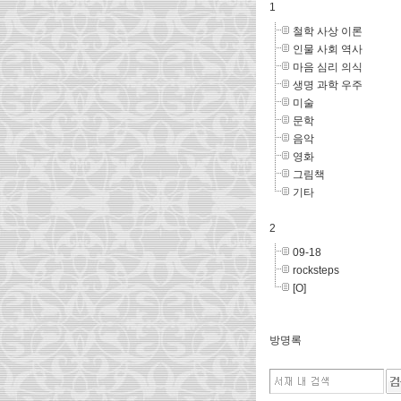
1
철학 사상 이론
인물 사회 역사
마음 심리 의식
생명 과학 우주
미술
문학
음악
영화
그림책
기타
2
09-18
rocksteps
[O]
방명록