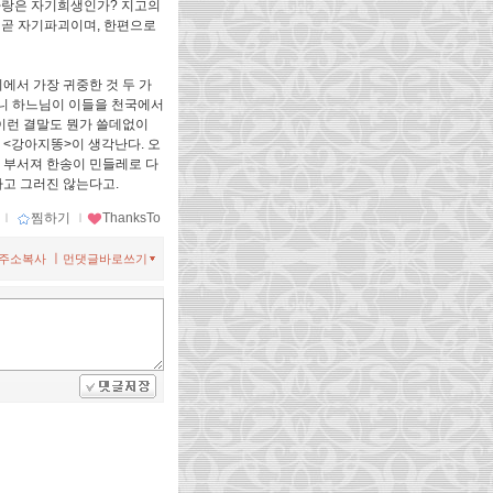
의 사랑은 자기희생인가? 지고의
 곧 자기파괴이며, 한편으로
에서 가장 귀중한 것 두 가
오니 하느님이 이들을 천국에서
이런 결말도 뭔가 쓸데없이
<강아지똥>이 생각난다. 오
게 부서져 한송이 민들레로 다
가고 그러진 않는다고.
ｌ
찜하기
ｌ
ThanksTo
ㅣ
주소복사
먼댓글바로쓰기