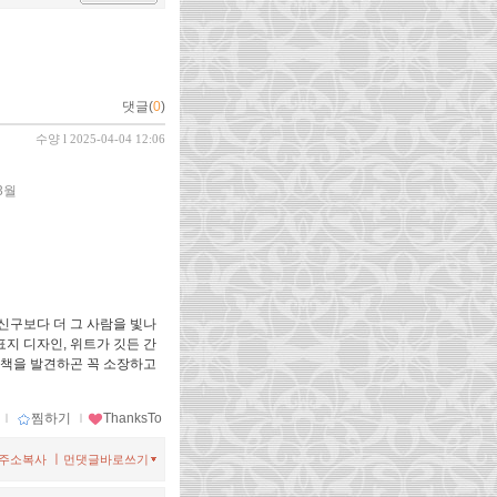
댓글(
0
)
수양
l 2025-04-04 12:06
 3월
신구보다 더 그 사람을 빛나
지 디자인, 위트가 깃든 간
 책을 발견하곤 꼭 소장하고
ｌ
찜하기
ｌ
ThanksTo
ㅣ
주소복사
먼댓글바로쓰기