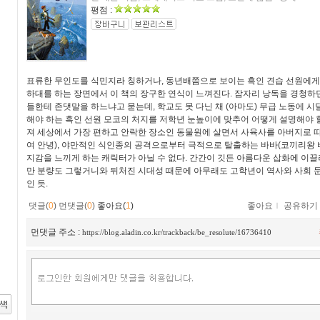
평점 :
표류한 무인도를 식민지라 칭하거나, 동년배쯤으로 보이는 흑인 견습 선원에
하대를 하는 장면에서 이 책의 장구한 연식이 느껴진다. 잠자리 낭독을 경청하던
들한테 존댓말을 하느냐고 묻는데, 학교도 못 다닌 채 (아마도) 무급 노동에 
해야 하는 흑인 선원 모코의 처지를 저학년 눈높이에 맞추어 어떻게 설명해야 
져 세상에서 가장 편하고 안락한 장소인 동물원에 살면서 사육사를 아버지로 
여 안녕), 야만적인 식인종의 공격으로부터 극적으로 탈출하는 바바(코끼리왕 
지감을 느끼게 하는 캐릭터가 아닐 수 없다. 간간이 깃든 아름다운 삽화에 이끌
만 분량도 그렇거니와 뒤처진 시대성 때문에 아무래도 고학년이 역사와 사회 
인 듯.
댓글(
0
)
먼댓글(
0
)
좋아요(
1
)
좋아요
ｌ
공유하기
먼댓글 주소 :
https://blog.aladin.co.kr/trackback/be_resolute/16736410