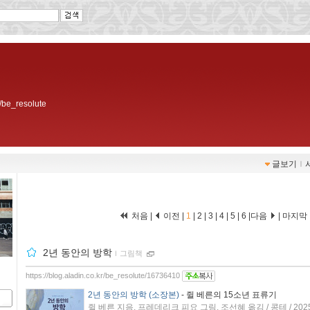
r/be_resolute
글보기
ｌ
처음 |
이전 |
1
|
2
|
3
|
4
|
5
|
6
|
다음
|
마지막
2년 동안의 방학
ｌ
그림책
https://blog.aladin.co.kr/be_resolute/16736410
2년 동안의 방학 (소장본)
- 쥘 베른의 15소년 표류기
쥘 베른 지음, 프레데리크 피요 그림, 조선혜 옮김 / 콩테 / 202