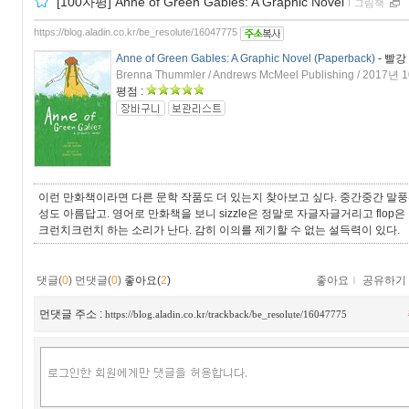
[100자평] Anne of Green Gables: A Graphic Novel
ｌ
그림책
https://blog.aladin.co.kr/be_resolute/16047775
Anne of Green Gables: A Graphic Novel (Paperback)
- 빨
Brenna Thummler / Andrews McMeel Publishing / 2017년 
평점 :
이런 만화책이라면 다른 문학 작품도 더 있는지 찾아보고 싶다. 중간중간 말풍
성도 아름답고. 영어로 만화책을 보니 sizzle은 정말로 자글자글거리고 flop은 
크런치크런치 하는 소리가 난다. 감히 이의를 제기할 수 없는 설득력이 있다.
댓글(
0
)
먼댓글(
0
)
좋아요(
2
)
좋아요
ｌ
공유하기
먼댓글 주소 :
https://blog.aladin.co.kr/trackback/be_resolute/16047775