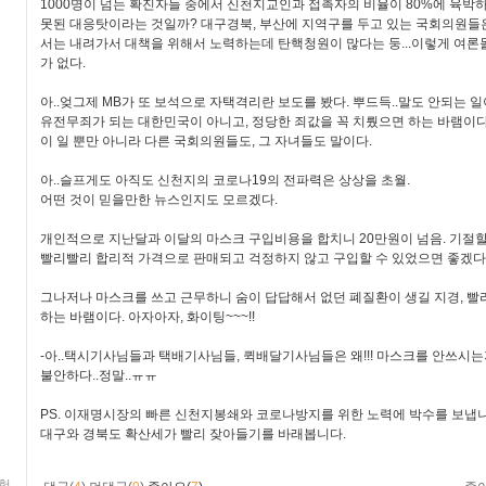
1000명이 넘는 확진자들 중에서 신천지교인과 접촉자의 비율이 80%에 육박
못된 대응탓이라는 것일까? 대구경북, 부산에 지역구를 두고 있는 국회의원들
서는 내려가서 대책을 위해서 노력하는데 탄핵청원이 많다는 둥...이렇게 여론
가 없다.
아..엊그제 MB가 또 보석으로 자택격리란 보도를 봤다. 뿌드득..말도 안되는 일
유전무죄가 되는 대한민국이 아니고, 정당한 죄값을 꼭 치뤘으면 하는 바램이다
이 일 뿐만 아니라 다른 국회의원들도, 그 자녀들도 말이다.
아..슬프게도 아직도 신천지의 코로나19의 전파력은 상상을 초월.
어떤 것이 믿을만한 뉴스인지도 모르겠다.
개인적으로 지난달과 이달의 마스크 구입비용을 합치니 20만원이 넘음. 기절할
빨리빨리 합리적 가격으로 판매되고 걱정하지 않고 구입할 수 있었으면 좋겠다
그나저나 마스크를 쓰고 근무하니 숨이 답답해서 없던 폐질환이 생길 지경, 빨
하는 바램이다. 아자아자, 화이팅~~~!!
-아..택시기사님들과 택배기사님들, 퀵배달기사님들은 왜!!! 마스크를 안쓰시는지
불안하다..정말..ㅠㅠ
PS. 이재명시장의 빠른 신천지봉쇄와 코로나방지를 위한 노력에 박수를 보냅니
대구와 경북도 확산세가 빨리 잦아들기를 바래봅니다.
험