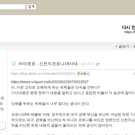
다시 
https:/
글보기
ｌ
바야흐로...신천지코로나19사태
ｌ
담아두기
https://blog.aladin.co.kr/bandibul2/11530217
https://news.v.daum.net/v/20200226070033507
아..이런 고의로 오해하게 하는 제목들은 단속을 안하나?
기사내용은 분명 정부가 대응을 잘하고 있다고 응답한 비율이 더 높은데 말이다
 개
와
오해를 부르는 제목들이 너무 많다는 생각이 든다.
반딧
코로나19에 매몰된 이때, 정치적으로 대구.경북.부산을 유난히 겨냥한 듯한 기
적으로는 대구, 경북을 비난하는게 아니라 코로나를 퍼뜨린 장본인인 신천지
역을 비난한 듯한 내용의 글들이 올라오는 것에 생각이 많아진다.