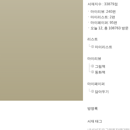
서재지수
: 33879점
마이리뷰:
240
편
마이리스트:
2
편
마이페이퍼:
95
편
오늘 12, 총 108763 방문
리스트
마이리스트
마이리뷰
그림책
동화책
마이페이퍼
담아두기
방명록
서재 태그
내셔널지오그래픽자연대탐