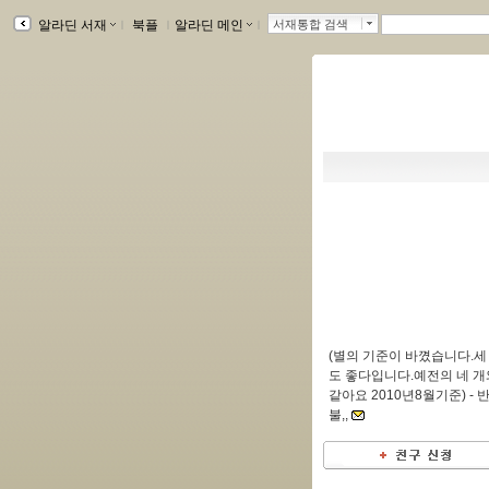
알라딘 서재
ｌ
북플
ｌ
알라딘 메인
ｌ
서재통합 검색
(별의 기준이 바꼈습니다.세
도 좋다입니다.예전의 네 개
같아요 2010년8월기준) -
불,,