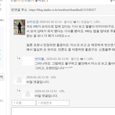
댓글(
4
)
먼댓글(
0
)
좋아요(
7
)
좋
버
케
먼댓글 주소 :
https://blog.aladin.co.kr/trackback/bandibul2/11530217
꼬마요정
|
|
2020-02-26 12:14
좋아요
0
댓글달기
URL
저도 mb가 보석으로 집에 갔다는 기사 보고 열불이 터지더라구요
서 보석 상태가 유지 됐다는 기사를 봤어요. mb는 법을 맘대로 
받는 걸 보니 더 화가 나네요ㅠㅠ
얼른 코로나 진정되면 좋겠어요. 마스크 쓰고 손 깨끗하게 씻으면
해서 열심히 손 씻어요. 언론도 좀 자중하면 좋겠구요. 신종플루 
5
2
반딧불,,
|
2020-02-26 13:50
좋아요
1
URL
9
그러니까요. 그럼에도 불구하고 불안해서 마스크 쓰고 돌아
그리고, 오랜만입니다~~~^^
2020-02-26 12:39
URL
비밀 댓글입니다.
2020-02-26 13:51
URL
비밀 댓글입니다.
다.