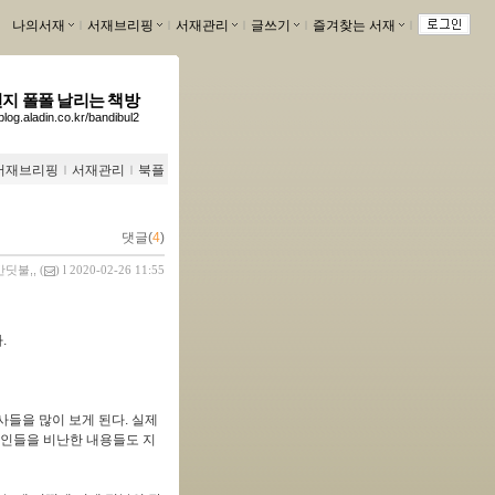
나의서재
ｌ
서재브리핑
ｌ
서재관리
ｌ
글쓰기
ｌ
즐겨찾는 서재
ｌ
먼지 폴폴 날리는 책방
/blog.aladin.co.kr/bandibul2
서재브리핑
ｌ
서재관리
ｌ
북플
댓글(
4
)
반딧불,,
(
) l 2020-02-26 11:55
.
사들을 많이 보게 된다. 실제
교인들을 비난한 내용들도 지