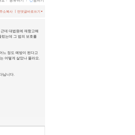
아요
ｌ
공유하기
ｌ
찜하기
ㅣ
주소복사
먼댓글바로쓰기
. 근데 대법원에 재항고해
주물렀는데 그 법의 보호를
 어느 정도 예방이 된다고
때는 어떻게 살았나 몰라요.
다닙니다.