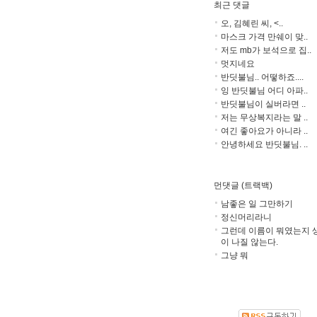
최근 댓글
오, 김혜린 씨, <..
마스크 가격 만쉐이 맞..
저도 mb가 보석으로 집..
멋지네요
반딧불님.. 어떻하죠....
잉 반딧불님 어디 아파..
반딧불님이 실버라면 ..
저는 무상복지라는 말 ..
여긴 좋아요가 아니라 ..
안녕하세요 반딧불님. ..
먼댓글 (트랙백)
남좋은 일 그만하기
정신머리라니
그런데 이름이 뭐였는지 
이 나질 않는다.
그냥 뭐