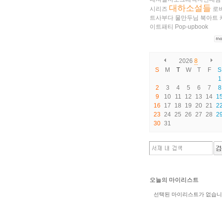
대하소설들
시리즈
로
트사부다
물만두님
북아트
이트패티
Pop-upbook
2026
8
S
M
T
W
T
F
S
1
2
3
4
5
6
7
8
9
10
11
12
13
14
1
16
17
18
19
20
21
2
23
24
25
26
27
28
2
30
31
오늘의 마이리스트
선택된 마이리스트가 없습니