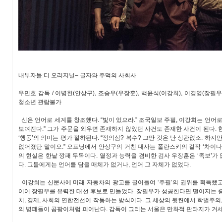
내부자들:디 오리지널– 글자와 주먹의 사회사
우민호 감독 / 이병헌(안상구), 조승우(우장훈), 백윤식(이강희), 이경영(장필우) 
청소년 관람불가
신은 언어로 세계를 창조했다. “빛이 있으라.” 조국일보 주필, 이강희는 언어로
보여진다.” 그가 주문을 외우면 존재하지 않았던 사건도 존재한 사건이 된다. 
‘행동’의 의미는 평가 절하된다. “정의심? 복수? 그딴 것은 난 상관없소. 하지
없어졌단 말이오.” 오프닝에서 안상구의 거친 대사는 폴란스키의 걸작 ‘차이나
의 현실은 한낱 깡패 두목이다. 열정과 능력을 겸비한 검사 우장훈은 ‘족보’가
다. 그들에게는 언어를 담을 매체가 없거나, 언어 그 자체가 없었다.
이강희는 신문사에 미래 자동차의 광고를 끌어들여 ‘주필’의 권위를 획득했고
이어 장필우를 유력한 대선 후보로 만들었다. 장필우가 성공한다면 떨어지는 
치, 경제, 사회의 연합전선이 작동하는 방식이다. 그 세상의 뒷켠에서 학벌주의,
의 병폐들이 곰팡이처럼 피어난다. 감독이 그리는 서울은 만화적 판타지가 거