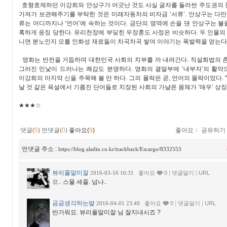
호형호제하던 이강희와 안상구가 어긋난 것도 사실 글자를 둘러싼 주도권의 
가져가 보관해주기를 부탁한 것은 미래자동차의 비자금 ‘서류’. 안상구는 다만
류는 어디까지나 ‘언어’에 속하는 것이다. 금단의 영역에 손을 댄 안상구는 
혹하게 응징 당한다. 유리천장에 부딪힌 우장훈도 사정은 비슷하다. 두 인물의 
니면 분노인지 모를 인화성 재료들이 차곡차곡 쌓여 이야기는 폭발력을 얻는다
영화는 반전을 거듭하며 대한민국 사회의 치부를 까 내려간다. 직설화법의 촌
그러진 민낯이 드러나는 쾌감도 분명하다. 영화의 결말부에 ‘내부자’의 활약
이강희의 마지막 신을 주목해 볼 만 하다. 그의 몰락은 곧, 언어의 몰락이었다. 
날 것 같은 욕설에서 기름진 단어들로 치장된 사회의 가냘픈 몸체가 ‘매우’ 상징
★★★☆
댓글(
5
)
먼댓글(
0
)
좋아요(
9
)
좋아요
ｌ
공유하기
먼댓글 주소 :
https://blog.aladin.co.kr/trackback/Escargo/8332553
뷰리풀말미잘
|
|
2016-03-16 16:31
좋아요
0
댓글달기
URL
으.. 스물 세줄. 넘나..
곰곰생각하는발
|
|
2016-04-01 23:40
좋아요
0
댓글달기
URL
반가워요. 뷰리풀말미잘 님 잘지내시죠 ?