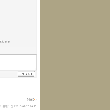
다. ㅎㅎ
댓글(
2
)
리풀말미잘
l 2016-01-20 10:42