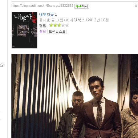
https://blog.aladin.co.kr/Escargo/8332553
뷰
내부자들 1
윤태호 글.그림 / 씨네21북스 / 2012년 10월
평점 :
절판
요.