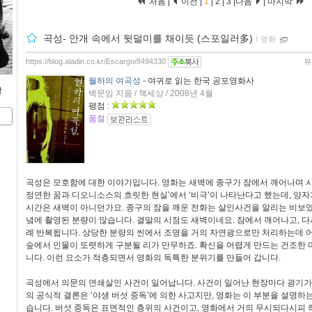
처음 |
이전 |
1
|
2
|
3
|
다음
|
마지막
곡성- 안개 속에서 뒷덜미를 채이듯 (스포일러多)
ｌ
영화
https://blog.aladin.co.kr/Escargo/8494330
뷰
월하의 여곡성
- 여귀로 읽는 한국 공포영화사
잘
백문임 지음 / 책세상 / 2008년 4월
평점 :
품절
곡성은 모호함에 대한 이야기입니다. 영화는 새벽에 종구가 잠에서 깨어나며 
정연한 꿈과 디오니소스의 흐릿한 현실’에서 ‘비극’이 나타난다고 했는데, 양
시간은 새벽이 아니던가요. 종구의 잠을 깨운 전화는 살인사건을 알리는 비보
녘에 촬영된 분량이 많습니다. 결말의 시점도 새벽이네요. 잠에서 깨어나고, 다
례 반복됩니다. 상당한 분량의 씬에서 조명을 거의 자연광으로만 처리하는데 
숲에서 인물이 또렷하게 구분될 리가 만무하죠. 확신을 어렵게 만드는 건조한
니다. 이런 요소가 적층되면서 영화의 독특한 분위기를 만들어 갑니다.
곡성에서 의문의 연쇄살인 사건이 일어납니다. 사건이 일어난 현장마다 광기가
의 공식적 결론은 ‘야생 버섯 중독’에 의한 사고지만, 영화는 이 부분을 설명하
습니다. 버섯 중독은 표면적인 층위의 사건이고, 영화에서 거의 무시되다시피 