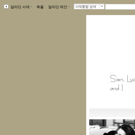
알라딘 서재
ｌ
북플
ｌ
알라딘 메인
ｌ
서재통합 검색