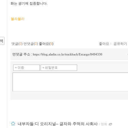
화는 광기에 집중합니다.
블라블라
댓글(
0
)
먼댓글(
0
)
좋아요(
9
)
좋아요
ｌ
공유하기
먼댓글 주소 :
https://blog.aladin.co.kr/trackback/Escargo/8494330
내부자들:디 오리지널– 글자와 주먹의 사회사
ｌ
영화