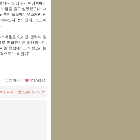
문제다. 안상구가 이강희에게
 보험을 들고 싶었겠으나, 서
불을 훔친 프로메테우스처럼 잔
복수인지, 정의인지, 그도 아
.
스러움은 있지만, 권력의 일
으로 연합전선은 와해되는데,
"씨발 좆됐네." 그가 읊조리는
적으로 ‘보여진다’.
ｌ
찜하기
ｌ
ThanksTo
ㅣ
주소복사
먼댓글바로쓰기