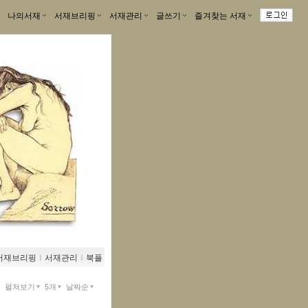
나의서재
ｌ
서재브리핑
ｌ
서재관리
ｌ
글쓰기
ｌ
즐겨찾는 서재
ｌ
서재브리핑
ｌ
서재관리
ｌ
북플
펼쳐보기
5개
날짜순