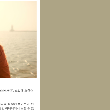
라
(
캐서린
),
스칼렛 요한슨
공의 삶 속에 들어온다
.
편
인 아내에게서 느낄 수 없