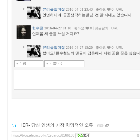
뷰리풀말미잘
|
2016-04-01 23:43
좋아요
0
URL
안녕하세여. 곰곰생각하는발님. 전 잘 지내고 있습니다.
한수철
|
|
2016-04-27 01:10
좋아요
0
댓글달기
URL
언제쯤 새 글을 쓰실 거지요?
뷰리풀말미잘
|
2016-04-27 15:20
좋아요
0
URL
썼어요! 한수철님의 댓글에 감응해서 저런 꿈을 꾼듯 싶습니
HER- 당신 인생의 가장 치명적인 오류
ｌ
영화
https://blog.aladin.co.kr/Escargo/8166153
뷰