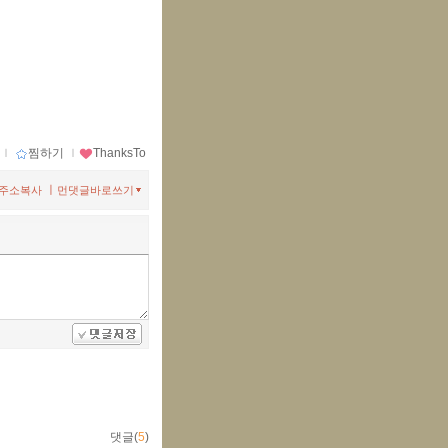
ｌ
찜하기
ｌ
ThanksTo
ㅣ
주소복사
먼댓글바로쓰기
댓글(
5
)