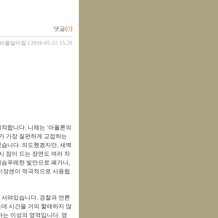
댓글(
0
)
리풀말미잘
l 2016-05-15 15:20
시작합니다. 니체는 ‘아폴론의
자가 가장 질펀하게 교접하는
였습니다. 의도했겠지만, 새벽
시 잠이 드는 장면도 여러 차
어슴푸레한 빛만으로 폐가나,
 미장센이 적극적으로 사용됩
 서려있습니다. 경찰과 언론
는데 시간을 거의 할애하지 않
하는 이성의 영역입니다. 영