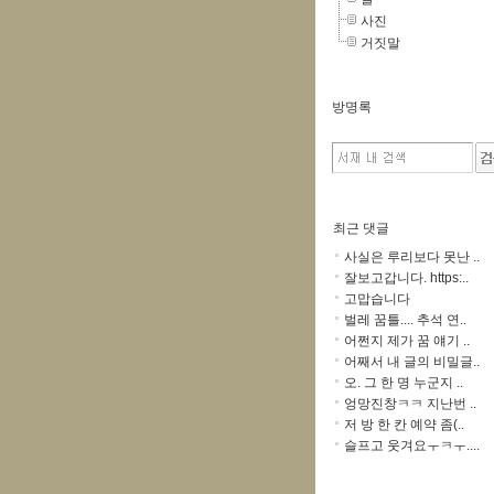
사진
거짓말
방명록
최근 댓글
사실은 루리보다 못난 ..
잘보고갑니다. https:..
고맙습니다
벌레 꿈틀.... 추석 연..
어쩐지 제가 꿈 얘기 ..
어째서 내 글의 비밀글..
오. 그 한 명 누군지 ..
엉망진창ㅋㅋ 지난번 ..
저 방 한 칸 예약 좀(..
슬프고 웃겨요ㅜㅋㅜ....