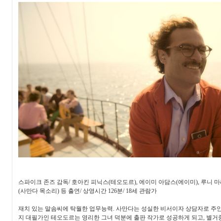
스파이크 존즈 감독
/
호아킨 피닉스
(
테오도르
),
에이미 아담스
(
에이미
),
루니 마
(
사만다 목소리
)
등 출연
/
상영시간
126
분
/ 18
세 관람가
재치 있는 말솜씨에 탁월한 업무능력
.
사만다는 성실한 비서이자 상담자로 주인
지 대필가인 테오도르는 영리한 그녀 덕분에 출판 작가로 성공하게 되고
,
별거중