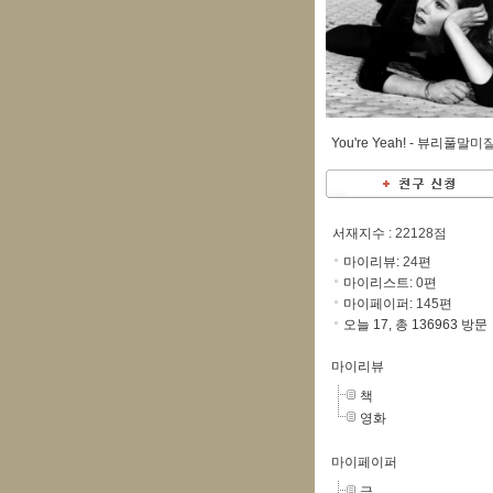
You're Yeah! -
뷰리풀말미
서재지수
: 22128점
마이리뷰:
24
편
마이리스트:
0
편
마이페이퍼:
145
편
오늘 17, 총 136963 방문
마이리뷰
책
영화
마이페이퍼
글