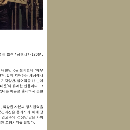
등 출연 / 상영시간 180분 /
 대한민국을 설계한다. “매우
한편, 말이 지배하는 세상에서
만 기자양반. 빌어먹을 내 손이
타운’의 유려한 인용이나, 그
 없다는 이유로 출세하지 못한
, 막강한 자본과 정치권력을
중간마진은 총리자리. 이게 정
 연고주의, 성상납 같은 사회
세된 고담시티를 닮았다.