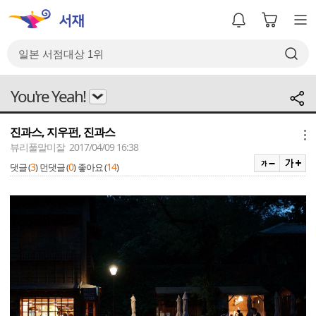
You're Yeah!
진과스, 지우펀, 진과스
메뉴
뷰리풀말미잘 2017/04/09 16:38
3
0
14
댓글 (
)
먼댓글 (
)
좋아요 (
)