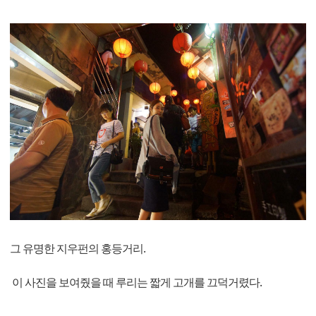
그 유명한 지우펀의 홍등거리.
이 사진을 보여줬을 때 루리는 짧게 고개를 끄덕거렸다.