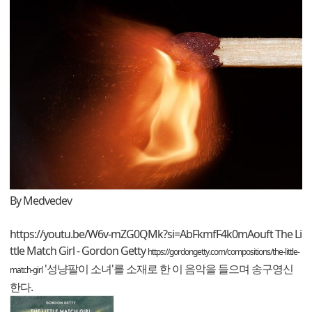
By Medvedev
https://youtu.be/W6v-mZG0QMk?si=AbFkmfF4k0mAouft
The Li
ttle Match Girl - Gordon Getty
https://gordongetty.com/compositions/the-little-
'성냥팔이 소녀'를 소재로 한 이 음악을 들으며 송구영신
match-girl
한다.