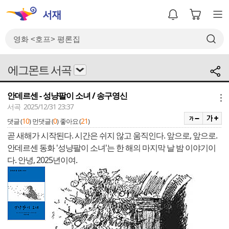
에그몬트 서곡
안데르센 - 성냥팔이 소녀 / 송구영신
메뉴
서곡 2025/12/31 23:37
10
0
21
댓글 (
)
먼댓글 (
)
좋아요 (
)
곧 새해가 시작된다. 시간은 쉬지 않고 움직인다. 앞으로, 앞으로.
안데르센 동화 '성냥팔이 소녀'는 한 해의 마지막 날 밤 이야기이
다. 안녕, 2025년이여.