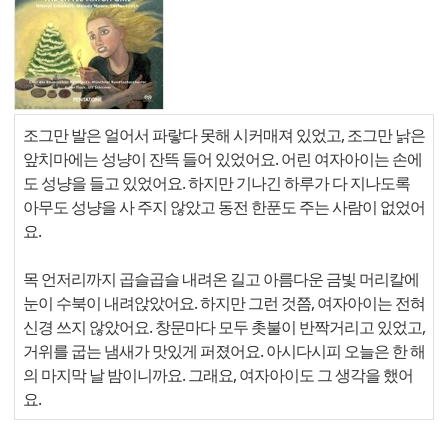
조그만 발은 얼어서 파랗다 못해 시커매져 있었고, 조그만 낡은
앞치마에는 성냥이 잔뜩 들어 있었어요. 어린 여자아이는 손에
도 성냥을 들고 있었어요. 하지만 기나긴 하루가 다 지나도록
아무도 성냥을 사 주지 않았고 동전 한푼도 주는 사람이 없었어
요.
목 언저리까지 곱슬곱슬 내려온 길고 아름다운 금빛 머리칼에
눈이 수북이 내려앉았어요. 하지만 그런 것쯤, 여자아이는 전혀
신경 쓰지 않았어요. 창문마다 모두 촛불이 반짝거리고 있었고,
거위를 굽는 냄새가 맛있게 퍼졌어요. 아시다시피 오늘은 한 해
의 마지막 날 밤이니까요. 그래요, 여자아이도 그 생각을 했어
요.