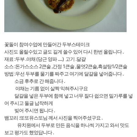
꽃돌이 참여수업에 만들어간 두부스테이크
사진도 올릴수있고 글도 길게 쓸수 있어 다시 한번 올립니다 .
재료 :두부 .야채 (당근 양파 .....) 고기 .달걀
소스 :돈가스소스 2큰술 ,간정 1큰술 ,물엿2큰술,흑설탕1/2큰술
방법 :우선 두부를 물기를 짜주고 여기에 달걀을 넣어줍니다 .
소금 후추로 간 해줍니다 .
야채는 기름 없이 살짝 익혀주시구요
달걀을 넣은 두부에 함께 넣고 너무 질다 쉽으면 밀가루를 넣
어 주시고 둘글 납작하게
빚어 주시면 됩니다 .
뱀꼬리 :또또유스또님 께서 사진을 찍어주셨구요 .
유치원에서 두부로 만든 음식을 하나씩 가지고 와서 맛도
보고 평가도 했었답니다 .