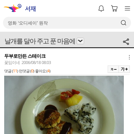
날개를 달아 주고 푼 마음에
두부로만든 스테이크
메뉴
꽃임이네 2006/08/18 08:03
11
0
4
댓글 (
)
먼댓글 (
)
좋아요 (
)