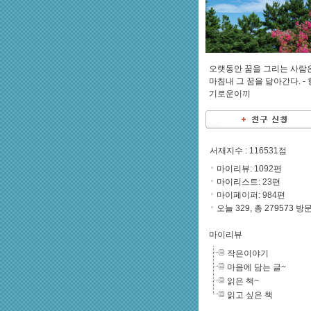
오랫동안 꿈을 그리는 사람
마침내 그 꿈을 닮아간다. -
기로운이끼
서재지수
: 116531점
마이리뷰:
1092
편
마이리스트:
23
편
마이페이퍼:
984
편
오늘 329, 총 279573 방
마이리뷰
작은이야기
마음에 담는 글~
읽은 책~
읽고 싶은 책