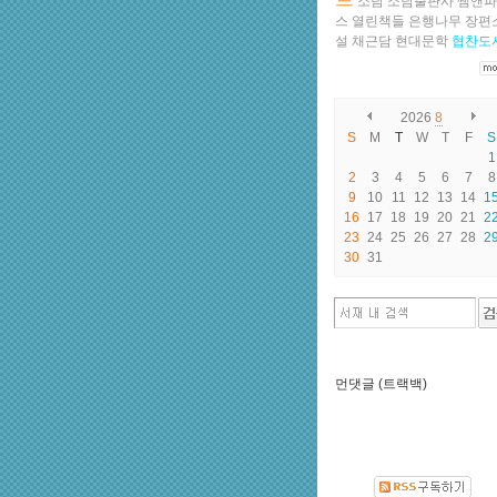
소담
소담출판사
쌤앤파
스
열린책들
은행나무
장편
설
채근담
현대문학
협찬도
2026
8
S
M
T
W
T
F
S
1
2
3
4
5
6
7
8
9
10
11
12
13
14
1
16
17
18
19
20
21
2
23
24
25
26
27
28
2
30
31
먼댓글 (트랙백)