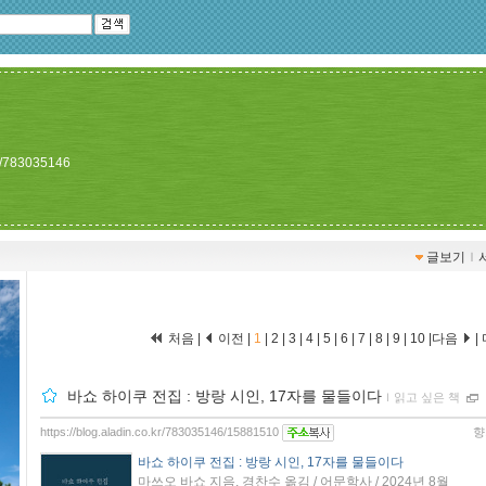
kr/783035146
글보기
ｌ
처음 |
이전 |
1
|
2
|
3
|
4
|
5
|
6
|
7
|
8
|
9
|
10
|
다음
|
바쇼 하이쿠 전집 : 방랑 시인, 17자를 물들이다
ｌ
읽고 싶은 책
https://blog.aladin.co.kr/783035146/15881510
향
바쇼 하이쿠 전집 : 방랑 시인, 17자를 물들이다
마쓰오 바쇼 지음, 경찬수 옮김 / 어문학사 / 2024년 8월