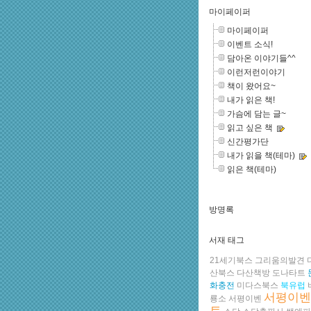
마이페이퍼
마이페이퍼
이벤트 소식!
담아온 이야기들^^
이런저런이야기
책이 왔어요~
내가 읽은 책!
가슴에 담는 글~
읽고 싶은 책
신간평가단
내가 읽을 책(테마)
읽은 책(테마)
방명록
서재 태그
21세기북스
그리움의발견
산북스
다산책방
도나타트
화충전
미다스북스
북유럽
서평이벤
룡소
서평이벤
트