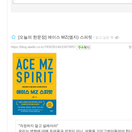
[오늘의 한문장] 에이스 MZ(엠지) 스피릿
ｌ
읽고 싶은 책
https://blog.aladin.co.kr/783035146/15879957
향
"걱정하지 말고 설레어라"
우리는 변화에 대해 두려움과 걱정이 아닌, 설렘을 가지고받아들여야 한다