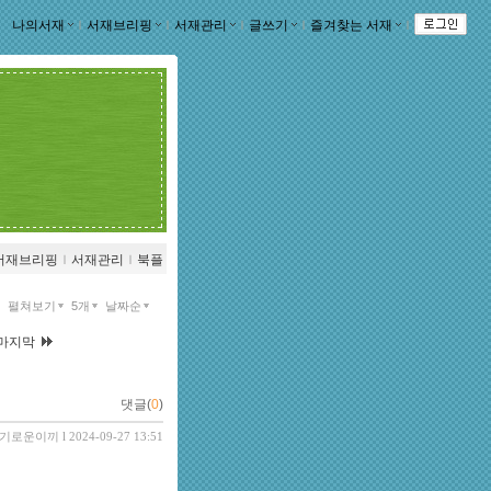
나의서재
ｌ
서재브리핑
ｌ
서재관리
ｌ
글쓰기
ｌ
즐겨찾는 서재
ｌ
서재브리핑
ｌ
서재관리
ｌ
북플
펼쳐보기
5개
날짜순
마지막
댓글(
0
)
기로운이끼
l 2024-09-27 13:51