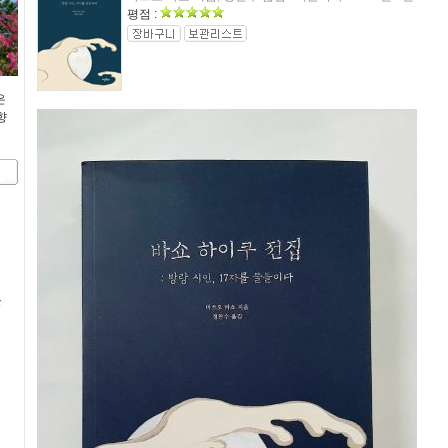
평점 :
은
향
문