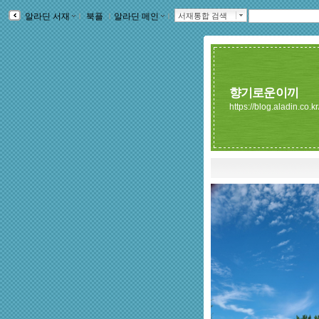
알라딘 서재
ｌ
북플
ｌ
알라딘 메인
ｌ
서재통합 검색
향기로운이끼
https://blog.aladin.co.