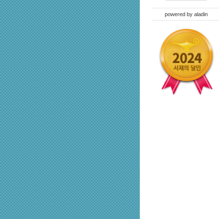
powered by
aladin