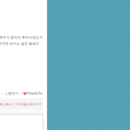
낸 폭우가 쏟아진 후여서였는지
뜻언뜻 보이는 넓은 들녘이
ｌ
찜하기
ｌ
ThanksTo
ㅣ
주소복사
먼댓글바로쓰기