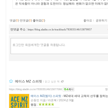
은 익숙함이 아니라 경험과 도전이다. 명심해라. 변화가 없으면 미래가 없
댓글(
0
)
먼댓글(
0
)
좋아요(
2
)
좋아요
ｌ
공유하기
먼댓글 주소 :
https://blog.aladin.co.kr/trackback/783035146/15879957
에이스 MZ 스피릿
ｌ
읽고 싶은 책
https://blog.aladin.co.kr/783035146/15877066
향
에이스 MZ(엠지) 스피릿
- MZ세대 세대 교체의 선두를 점하
손동민 지음 / 라온북 / 2024년 9월
평점 :