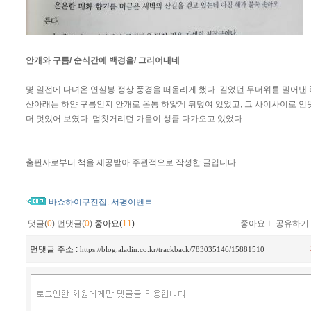
안개와 구름/ 순식간에 백경을/ 그리어내네
몇 일전에 다녀온 연실봉 정상 풍경을 떠올리게 했다. 길었던 무더위를 밀어
산아래는 하얀 구름인지 안개로 온통 하얗게 뒤덮여 있었고, 그 사이사이로 언
더 멋있어 보였다. 멈칫거리던 가을이 성큼 다가오고 있었다.
출판사로부터 책을 제공받아 주관적으로 작성한 글입니다
바쇼하이쿠전집
서평이벤ㅌ
,
댓글(
0
)
먼댓글(
0
)
좋아요(
11
)
좋아요
ｌ
공유하기
먼댓글 주소 :
https://blog.aladin.co.kr/trackback/783035146/15881510