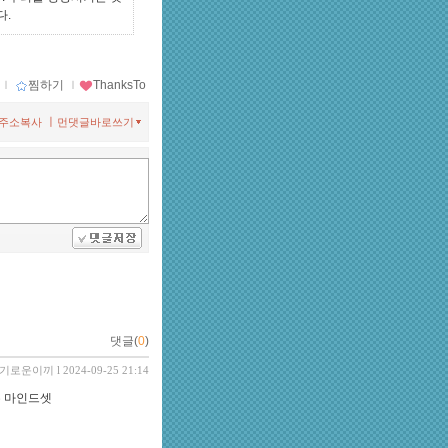
다.
ｌ
찜하기
ｌ
ThanksTo
ㅣ
주소복사
먼댓글바로쓰기
댓글(
0
)
기로운이끼
l 2024-09-25 21:14
는 마인드셋