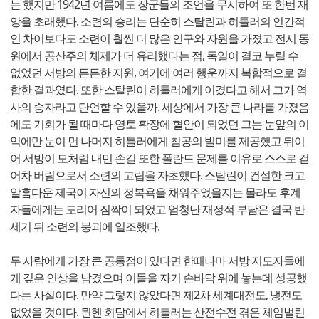
는 했지만 1942년 여름에도 장군들의 조언을 무시하여 또 한번 재
앙을 초래했다. 소련의 승리는 단순히 스탈린과 히틀러의 인간적
인 차이보다도 소련이 훨씬 더 많은 인구와 자원을 가졌고 전시 동
원에서 공산주의 체제가 더 유리했다는 점, 독일이 결코 누릴 수
없었던 서방의 든든한 지원, 여기에 여러 행운까지 복합적으로 결
합한 결과였다. 또한 스탈린이 히틀러에게 이겼다고 해서 그가 역
사의 승자라고 단언할 수 있을까. 세상에서 가장 큰 나라를 가졌음
에도 기회가 될 때마다 영토 확장에 혈안이 되었던 그는 눈앞의 이
익에만 눈이 먼 나머지 히틀러에게 침공의 빌미를 제공했고 뒤이
어 서방이 모처럼 내민 손길 또한 폴란드 문제를 이유로 스스로 걷
어차 버림으로서 소련의 고립을 자초했다. 스탈린이 건설한 크고
알흠다운 제국이 자신의 정복욕을 채워주었을지는 몰라도 후계
자들에게는 도리어 짐짝이 되었고 엄청난 재정적 부담은 결국 반
세기 뒤 소련의 붕괴에 일조했다.
두 사람에게 가장 큰 공통점이 있다면 한때나마 서방 지도자들에
게 깊은 인상을 남겼으며 이들을 자기 손바닥 위에 놓는데 성공했
다는 사실이다. 만약 그렇지 않았다면 제2차 세계대전도, 냉전도
없었을 것이다. 뮌헨 회담에서 히틀러는 산전수전 겪은 체임벌린