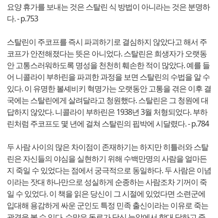
요양 휴가를 보내는 것은 스탈린 식 방법이 아니라는 것은 분명하
다. - p.753
스탈린이 주코프를 즉시 파괴하기로 결심하지 않았다고 해서 주
코프가 안전해졌다는 뜻은 아니었다. 스탈린은 희생자가 오랫동
안 고통스러워하도록 명성을 천천히 훼손한 적이 많았다. 예를 들
어 니콜라이 부하린을 파괴한 과정을 보면 스탈린의 수법을 알 수
있다. 이 유명한 볼셰비키 혁명가는 오랫동안 고통을 겪은 이후 결
국에는 스탈린에게 살려달라고 청원했다. 스탈린은 그 청원에 대
답하지 않았다. 니콜라이 부하린은 1938년 3월 처형되었다. 부하
린처럼 주코프도 몇 년에 걸쳐 스탈린의 핍박에 시달렸다. - p.784
두 사람 사이의 많은 차이점이 존재하기는 하지만 히틀러와 스탈
린은 자신들의 야심을 실현하기 위해 수백만명의 사람을 얼마든
지 죽일 수 있었다는 점에서 궁극적으로 동일하다. 두 사람은 이념
이라는 잣대 하나만으로 성실하게 순종하는 사람조차 기꺼이 죽
일 수 있었다. 이 책을 읽은 당신이 그 시절에 있었다면 소련군에
입대해 용감하게 싸운 군인도 특정 민족 출신이라는 이유로 죽는
광경을 볼 수 있다. 수많은 동료가 당신 눈앞에서 학대 당하고 죽