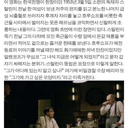
이 영화는 한국전쟁이 한창이던 1953년 3월 5일 소련의 독재자 스
탈린이 전날 한 여성이 보낸 저주의 편지를 읽고 분노한 나머지 급
성 뇌출혈로 쓰러지자 후계자 자리를 놓고 흐루쇼프를 비롯한 측
근들 사이에서 벌어지는 웃픈 해프닝을 코믹하면서 신랄하게 조
롱하는 내용이다. 그런데 영화 초반에 이런 장면이 있다. 스탈린이
죽기 전날 그의 다챠에 모인 측근들이 수령 앞에서 온갖 재롱을 부
리면서 적어도 겉으로는 즐거운 한때를 보낸다. 흐루쇼프가 예전
동료의 이야기를 꺼낼 때만 해도 화기애애한 저녁 만찬이었지만
말렌코프가 무심코 "그 녀석 지금은 어떻게 되었지?"라고 묻자 갑
자기 싸해지는 분위기. 스탈린이 똥씹은 표정으로 이렇게 말한다.
"그가 어디에 있는지 알고 싶나?" 여기에 비밀경찰 수장 베리야 또
한 "그기에 가고 싶은 모양이지."라고 이죽거린다.