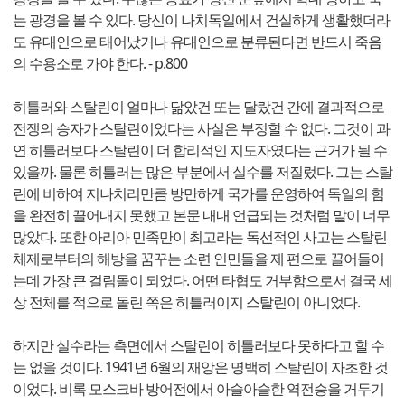
는 광경을 볼 수 있다. 당신이 나치독일에서 건실하게 생활했더라
도 유대인으로 태어났거나 유대인으로 분류된다면 반드시 죽음
의 수용소로 가야 한다. - p.800
히틀러와 스탈린이 얼마나 닮았건 또는 달랐건 간에 결과적으로
전쟁의 승자가 스탈린이었다는 사실은 부정할 수 없다. 그것이 과
연 히틀러보다 스탈린이 더 합리적인 지도자였다는 근거가 될 수
있을까. 물론 히틀러는 많은 부분에서 실수를 저질렀다. 그는 스탈
린에 비하여 지나치리만큼 방만하게 국가를 운영하여 독일의 힘
을 완전히 끌어내지 못했고 본문 내내 언급되는 것처럼 말이 너무
많았다. 또한 아리아 민족만이 최고라는 독선적인 사고는 스탈린
체제로부터의 해방을 꿈꾸는 소련 인민들을 제 편으로 끌어들이
는데 가장 큰 걸림돌이 되었다. 어떤 타협도 거부함으로서 결국 세
상 전체를 적으로 돌린 쪽은 히틀러이지 스탈린이 아니었다.
하지만 실수라는 측면에서 스탈린이 히틀러보다 못하다고 할 수
는 없을 것이다. 1941년 6월의 재앙은 명백히 스탈린이 자초한 것
이었다. 비록 모스크바 방어전에서 아슬아슬한 역전승을 거두기