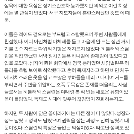
살육에 대한 욕심은 징기스칸조차 능가했지만 의외로 이런 치장
에는 별 관심이 없었다. 서구 지도자들이 혼란스러웠던 것도 이 때
문.
이들은 적어도 겉으로는 부드럽고 소탈했으며 주변 사람들에게
친절했다. 이디 아민처럼 마체테를 들고 마음에 안 드는 장관 거시
기를 손수 자르는 따위의 기행은 저지르지 않았다. 히틀러와 스탈
린을 직접 만났던 서방 정치인들은 하나같이 존재감이 없었다고
입을 모았다. 심지어 뮌헨 회담에서 영국 총리였던 체임벌린은 히
틀러를 호텔 보이로 착각했다고. 흔히 독재자라고 하면 비만 체구
에 사치스러운 옷을 입고 수많은 부하들을 데리고 다니며 거드름
부리면서 주변을 위압하는 조폭 두목같은 존재를 떠올리는 사람
들로서는 히틀러와 스탈린은 여태껏 본 적 없는 새로운 유형이었
음이 틀림없다. 독재도 시대에 맞추어 끊임없이 진화하는지도.
하지만 두 사람이 닮은 꼴이라기에는 다른 점이 더 많았다. 성장과
정도 달랐고 성격도 달랐으며 권력을 잡는 과정도 전혀 달랐기 때
문이었다. 스탈린의 특징은 끝없는 의심이었다. 타고난 성격도 있