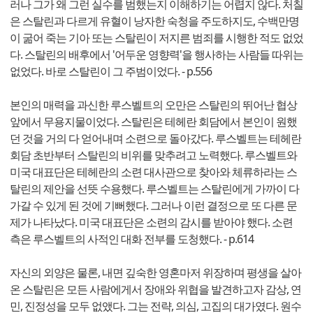
러나 그가 왜 그런 실수를 범했는지 이해하기는 어렵지 않다. 처칠
은 스탈린과 다르게 유혈이 낭자한 숙청을 주도하지도, 수백만명
이 굶어 죽는 기아 또는 스탈린이 저지른 범죄를 시행한 적도 없었
다. 스탈린의 배후에서 '어두운 영향력'을 행사하는 사람들 따위는
없었다. 바로 스탈린이 그 주범이었다. - p.556
본인의 매력을 과신한 루스벨트의 오만은 스탈린의 뛰어난 협상
앞에서 무용지물이었다. 스탈린은 테헤란 회담에서 본인이 원했
던 것을 거의 다 얻어내며 소련으로 돌아갔다. 루스벨트는 테헤란
회담 초반부터 스탈린의 비위를 맞추려고 노력했다. 루스벨트와
미국 대표단은 테헤란의 소련 대사관으로 찾아와 체류하라는 스
탈린의 제안을 선뜻 수용했다. 루스벨트는 스탈린에게 가까이 다
가갈 수 있게 된 것에 기뻐했다. 그러나 이런 결정으로 또 다른 문
제가 나타났다. 미국 대표단은 소련의 감시를 받아야 했다. 소련
측은 루스벨트의 사적인 대화 전부를 도청했다. - p.614
자신의 외양은 물론, 내면 깊숙한 영혼마저 위장하며 평생을 살아
온 스탈린은 모든 사람에게서 장애와 위협을 발견하고자 감상, 연
민, 진정성을 모두 없앴다. 그는 전략, 의심, 고집의 대가였다. 원수