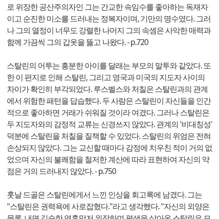
로 위장한 공산주의자인 그는 간교한 속임수를 좋아하는 독재자
이고 순진한 미소를 드러내는 정복자이며, 기만의 명수였다. 그러
나 그의 열정이 너무도 강렬한 나머지 그의 속셈은 사악한 매력과
함께 가끔씩 그의 갑옷을 뚫고 나왔다. - p.720
스탈린의 어투는 흥분한 아이를 달래는 부모의 말투와 같았다. 또
한 이 편지로 인해 스탈린, 그리고 영국과 미국의 지도자 사이의
차이가 확인히 부각되었다. 루스벨스와 처칠은 스탈린과의 관계
에서 위험한 패턴을 답습했다. 두 사람은 스탈린이 자신들을 인간
적으로 좋아하면 거래가 쉬워질 것이라 여겼다. 그러나 스탈린은
두 지도자와의 감정적 교류는 신경쓰지 않았다. 관계의 '비대칭성'
덕분에 스탈린을 처칠을 질책할 수 있었다. 스탈린의 위엄은 전혀
손상되지 않았다. 그는 교신할 때마다 감정에 치우친 적이 거의 없
었으며 자신의 불쾌함을 철저한 계산에 따라 표현하여 자신의 약
점은 거의 드러내지 않았다. - p.750
훗날 드골은 스탈린에게서 느낀 인상을 회고록에 남겼다. 그는
"스탈린은 권력욕에 사로잡혔다."라고 생각했다. "자신의 외양은
물론, 내면 깊숙한 영혼맞저 위장하며 평생을 살아온 스탈린은 모