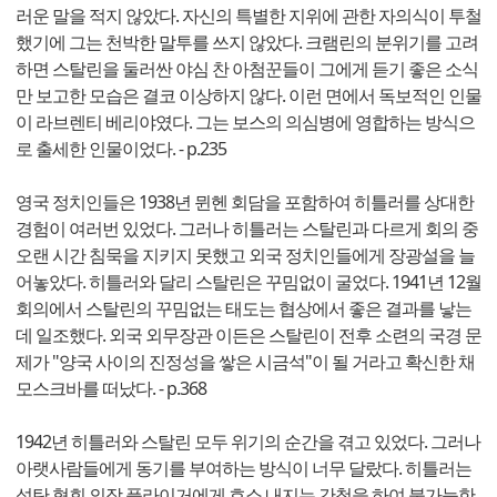
러운 말을 적지 않았다. 자신의 특별한 지위에 관한 자의식이 투철
했기에 그는 천박한 말투를 쓰지 않았다. 크램린의 분위기를 고려
하면 스탈린을 둘러싼 야심 찬 아첨꾼들이 그에게 듣기 좋은 소식
만 보고한 모습은 결코 이상하지 않다. 이런 면에서 독보적인 인물
이 라브렌티 베리야였다. 그는 보스의 의심병에 영합하는 방식으
로 출세한 인물이었다. - p.235
영국 정치인들은 1938년 뮌헨 회담을 포함하여 히틀러를 상대한
경험이 여러번 있었다. 그러나 히틀러는 스탈린과 다르게 회의 중
오랜 시간 침묵을 지키지 못했고 외국 정치인들에게 장광설을 늘
어놓았다. 히틀러와 달리 스탈린은 꾸밈없이 굴었다. 1941년 12월
회의에서 스탈린의 꾸밈없는 태도는 협상에서 좋은 결과를 낳는
데 일조했다. 외국 외무장관 이든은 스탈린이 전후 소련의 국경 문
제가 "양국 사이의 진정성을 쌓은 시금석"이 될 거라고 확신한 채
모스크바를 떠났다. - p.368
1942년 히틀러와 스탈린 모두 위기의 순간을 겪고 있었다. 그러나
아랫사람들에게 동기를 부여하는 방식이 너무 달랐다. 히틀러는
석탄 협회 의장 플라이거에게 호소 내지는 간청을 하여 불가능한