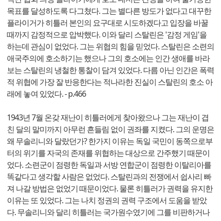
목표를 달성하도록 다그쳤다. 그는 별다른 방도가 없다고 대꾸한
플라이거가 히틀러 본인의 요구대로 시도하겠다고 입장을 바꿀
때까지 감정적으로 압박했다. 이와 달리 스탈린은 '감정 게임'을
하는데 관심이 없었다. 그는 위협의 힘을 믿었다. 스탈린은 소련의
애국주의에 호소하기는 했으나 그의 호소에는 인간 생애를 바라
보는 스탈린의 냉철한 통찰이 담겨 있었다. 다름 아닌 인간은 폭력
적 위협에 가장 잘 반응한다는 적나라한 진실이 스탈린의 호소 아
래에 놓여 있었다. - p.466
1943년 7월 온갖 재난이 히틀러에게 찾아왔으나 그는 재난이 겹
친 달의 말미까지 아무런 흔들림 없이 권좌를 지켰다. 그의 운명은
왜 무솔리니와 달랐던가? 한가지 이유는 독일 국민이 동쪽으로부
터의 위기를 자국의 존재를 위협하는 대상으로 간주했기 때문이
었다. 소련군이 점령한 독일과 서방 연합군이 점령한 이탈리아를
똑같다고 생각할 사람은 없었다. 스탈린과의 전쟁에서 쉽사리 빠
져 나갈 방법은 없었기 때문이었다. 물론 히틀러가 권력을 유지한
이유는 또 있었다. 그는 나치 정권의 권력 구조에서 도움을 받았
다. 무솔리니와 달리 히틀러는 국가원수였기에 그를 비판하거나