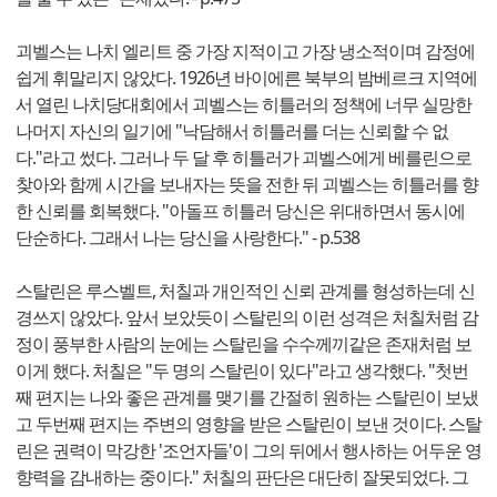
괴벨스는 나치 엘리트 중 가장 지적이고 가장 냉소적이며 감정에
쉽게 휘말리지 않았다. 1926년 바이에른 북부의 밤베르크 지역에
서 열린 나치당대회에서 괴벨스는 히틀러의 정책에 너무 실망한
나머지 자신의 일기에 "낙담해서 히틀러를 더는 신뢰할 수 없
다."라고 썼다. 그러나 두 달 후 히틀러가 괴벨스에게 베를린으로
찾아와 함께 시간을 보내자는 뜻을 전한 뒤 괴벨스는 히틀러를 향
한 신뢰를 회복했다. "아돌프 히틀러 당신은 위대하면서 동시에
단순하다. 그래서 나는 당신을 사랑한다." - p.538
스탈린은 루스벨트, 처칠과 개인적인 신뢰 관계를 형성하는데 신
경쓰지 않았다. 앞서 보았듯이 스탈린의 이런 성격은 처칠처럼 감
정이 풍부한 사람의 눈에는 스탈린을 수수께끼같은 존재처럼 보
이게 했다. 처칠은 "두 명의 스탈린이 있다"라고 생각했다. "첫번
째 편지는 나와 좋은 관계를 맺기를 간절히 원하는 스탈린이 보냈
고 두번째 편지는 주변의 영향을 받은 스탈린이 보낸 것이다. 스탈
린은 권력이 막강한 '조언자들'이 그의 뒤에서 행사하는 어두운 영
향력을 감내하는 중이다." 처칠의 판단은 대단히 잘못되었다. 그