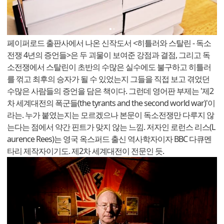
페이퍼로드 출판사에서 나온 신작도서 <히틀러와 스탈린 - 독소
전쟁 4년의 증언들>은 두 괴물이 보여준 강점과 결점, 그리고 독
소전쟁에서 스탈린이 초반의 수많은 실수에도 불구하고 히틀러
를 꺾고 최후의 승자가 될 수 있었는지 그들을 직접 보고 겪었던
수많은 사람들의 증언을 담은 책이다. 그런데 영어판 부제는 '제2
차 세계대전의 폭군들(the tyrants and the second world war)'이
라는. 누가 붙였는지는 모르겠으나 본문이 독소전쟁만 다루지 않
는다는 점에서 약간 핀트가 맞지 않는 느낌. 저자인 로런스 리스(L
aurence Rees)는 영국 옥스퍼드 출신 역사학자이자 BBC 다큐멘
타리 제작자이기도. 제2차 세계대전이 전문인 듯.