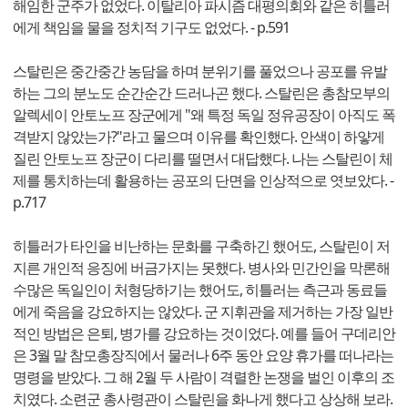
해임한 군주가 없었다. 이탈리아 파시즘 대평의회와 같은 히틀러
에게 책임을 물을 정치적 기구도 없었다. - p.591
스탈린은 중간중간 농담을 하며 분위기를 풀었으나 공포를 유발
하는 그의 분노도 순간순간 드러나곤 했다. 스탈린은 총참모부의
알렉세이 안토노프 장군에게 "왜 특정 독일 정유공장이 아직도 폭
격받지 않았는가?"라고 물으며 이유를 확인했다. 안색이 하얗게
질린 안토노프 장군이 다리를 떨면서 대답했다. 나는 스탈린이 체
제를 통치하는데 활용하는 공포의 단면을 인상적으로 엿보았다. -
p.717
히틀러가 타인을 비난하는 문화를 구축하긴 했어도, 스탈린이 저
지른 개인적 응징에 버금가지는 못했다. 병사와 민간인을 막론해
수많은 독일인이 처형당하기는 했어도, 히틀러는 측근과 동료들
에게 죽음을 강요하지는 않았다. 군 지휘관을 제거하는 가장 일반
적인 방법은 은퇴, 병가를 강요하는 것이었다. 예를 들어 구데리안
은 3월 말 참모총장직에서 물러나 6주 동안 요양 휴가를 떠나라는
명령을 받았다. 그 해 2월 두 사람이 격렬한 논쟁을 벌인 이후의 조
치였다. 소련군 총사령관이 스탈린을 화나게 했다고 상상해 보라.