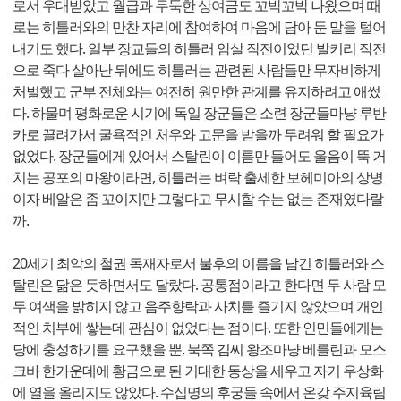
로서 우대받았고 월급과 두둑한 상여금도 꼬박꼬박 나왔으며 때
로는 히틀러와의 만찬 자리에 참여하여 마음에 담아 둔 말을 털어
내기도 했다. 일부 장교들의 히틀러 암살 작전이었던 발키리 작전
으로 죽다 살아난 뒤에도 히틀러는 관련된 사람들만 무자비하게
처벌했고 군부 전체와는 여전히 원만한 관계를 유지하려고 애썼
다. 하물며 평화로운 시기에 독일 장군들은 소련 장군들마냥 루반
카로 끌려가서 굴욕적인 처우와 고문을 받을까 두려워 할 필요가
없었다. 장군들에게 있어서 스탈린이 이름만 들어도 울음이 뚝 거
치는 공포의 마왕이라면, 히틀러는 벼락 출세한 보헤미아의 상병
이자 베알은 좀 꼬이지만 그렇다고 무시할 수는 없는 존재였다랄
까.
20세기 최악의 철권 독재자로서 불후의 이름을 남긴 히틀러와 스
탈린은 닮은 듯하면서도 달랐다. 공통점이라고 한다면 두 사람 모
두 여색을 밝히지 않고 음주향락과 사치를 즐기지 않았으며 개인
적인 치부에 쌓는데 관심이 없었다는 점이다. 또한 인민들에게는
당에 충성하기를 요구했을 뿐, 북쪽 김씨 왕조마냥 베를린과 모스
크바 한가운데에 황금으로 된 거대한 동상을 세우고 자기 우상화
에 열을 올리지도 않았다. 수십명의 후궁들 속에서 온갖 주지육림