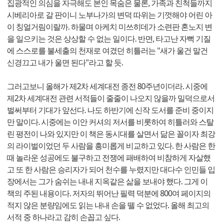
집광적인 의심을 자극해도 본인 목숨은 물론, 가족과 친척들까지
시베리아로 갈 판이니 노부나가의 변덕 따위는 기껏해야 어린 아
이 칭얼거림이랄까. 하물며 아케치 미쓰히데가 소련판 혼노지 변
을 일으키는 것은 상상할 수 없는 일이다. 반면, 타고난 자뻑 기질
에 스스로를 불세출의 천재로 여겼던 히틀러는 "새가 울건 말건
신경끄고 내가 울면 된다"라고 할 듯.
그러고보니 올해가 제2차 세계대전 종전 80주년이더라. 시중에
제2차 세계대전 관련 서적들이 줄줄이 나오지 않을까 밀덕으로서
벌써부터 기대가 앞선다. 나도 하반기에 신작 도서를 준비 중이지
만 말이다. 시중에는 이안 커셔의 저서를 비롯하여 히틀러와 스탈
린 평전이 나와 있지만 이 책은 동시대를 살면서 닮은 꼴이자 최강
의 라이벌이었던 두 사람을 흥미롭게 비교하고 있다. 한 사람은 한
때 놀라운 성공에도 불구하고 전쟁에 패배하여 비참하게 자살했
고 또 한 사람은 승리자가 되어 천수를 누렸지만 대다수 인민들 입
장에서는 그가 숨쉬는 내내 지옥같은 삶을 보내야 했다. 그게 이
책의 주된 내용이다. 저자의 뛰어난 필력 덕분에 800여 페이지의
적지 않은 분량임에도 읽는 내내 손을 뗄 수 없었다. 올해 최고의
서적 중 하나라고 감히 손꼽고 싶다.