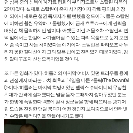
던 심복 중의 심복이며 각료 평회의 부의장으로서 스탈린 다음의
2인자였다. 실제로 스탈린이 죽자 서기장이자 각료 평의회 의장
이 되어서 새로운 철권 독재자가 될 뻔했을 정도이다. 물론 스탈린
에 비하면 훨씬 유약하고 물렁했기에 금새 흐루쇼프에게 권력을
빼앗긴 채 몰락하지만 말이다. 어쨌든 이런 거물조차 스탈린의 변
덕 앞에서는 한칼에 나가떨어질 수 있는 파리 목숨으로 눈치 보면
서 숨 죽이고 사는 처지였다는 얘기이다. 스탈린은 파라오조차 누
리지 못한 절대신이자 그의 말은 법이고 진리였기 때문이었다. 감
히 말대꾸조차 신성모독이었을 것이다.
또 다른 영화가 있다. 히틀러의 마지막 여비서였던 트라우들 융에
의 관점에서 바라본 나치 최후의 14일을 다룬 <몰락(The Downfal
l)>이다. 히틀러는 마지막 희망이었던 펠릭스 슈타이너의 무장친
위대가 반격에 실패했다는 말을 듣자 그때까지 쌓아두었던 분노
가 한방에 폭발한다. 4분에 걸쳐 장군들을 향해 터뜨리는 광기어
린 모습은 진정한 맨탈 붕괴가 어떤 것인지 보여줌으로서 인터넷
의 수많은 패러디밈을 만들어내기도 했다.