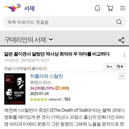
구데리안의 서재
닮은 꼴이면서 달랐던 역사상 최악의 두 악마를 비교하다
메뉴
구데리안 2025/02/15 16:27
1
0
2
댓글 (
)
먼댓글 (
)
좋아요 (
)
히틀러와 스탈린
로런스 리스
34,200
원 (
10%
↓
1,900
)
2025-01-24
: 562
예전에 <스탈린이 죽었다!(The Death of Stalin)>라는 블랙 코메디
영화를 재미있게 본 것이 기억난다. 프랑스 출신의 만화가인 파비
앵 뉘리과 티에리 로뱅가 그린 동명의 그래픽 노블을 원작으로 한