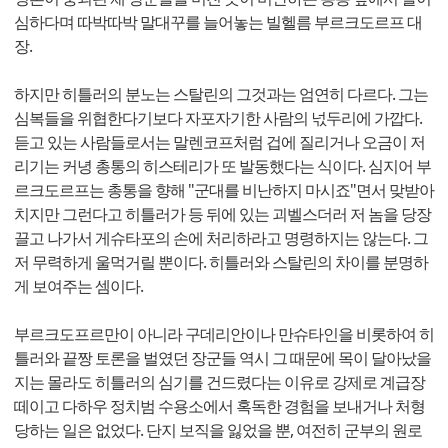
심하다며 따박따박 말대꾸를 늘어놓는 빌헬름 부르크도르프 대
장.
하지만 히틀러의 분노는 스탈린의 그것과는 엄연히 다르다. 그는
심복들을 위협한다기보다 자포자기한 사람의 넋두리에 가깝다.
듣고 있는 사람들로서는 말렌코프처럼 겁에 질리거나 오금이 저
리기는 커녕 총통의 히스테리가 또 발동했다는 식이다. 심지어 부
르크도르프는 총통을 향해 "군대를 비난하지 마시죠"면서 맞받아
치지만 그런다고 히틀러가 등 뒤에 있는 괴벨스더러 저 놈을 당장
끌고 나가서 게슈타포의 손에 처리하라고 명령하지는 않는다. 그
저 무력하게 울먹거릴 뿐이다. 히틀러와 스탈린의 차이를 분명하
게 보여주는 셈이다.
부르크도프르만이 아니라 구데리안이나 만슈타인을 비롯하여 히
틀러와 끝짱 토론을 벌였던 장군들 역시 그 때문에 목이 달아났을
지는 몰라도 히틀러의 심기를 건드렸다는 이유로 강제로 계급장
떼이고 다하우 정치범 수용소에서 혹독한 경험을 보내거나 처형
당하는 일은 없었다. 단지 보직을 잃었을 뿐, 여전히 군부의 원로