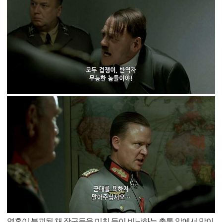
영혼이 붕괴된 채 장군들을 미친 듯이 비난하는 총통 앞에서 말이