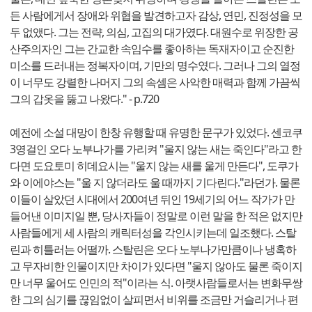
든 사람에게서 장애와 위협을 발견하고자 감상, 연민, 진정성을 모
두 없앴다. 그는 전략, 의심, 고집의 대가였다. 대원수로 위장한 공
산주의자인 그는 간교한 속임수를 좋아하는 독재자이고 순진한
미소를 드러내는 정복자이며, 기만의 명수였다. 그러나 그의 열정
이 너무도 강렬한 나머지 그의 속셈은 사악한 매력과 함께 가끔씩
그의 갑옷을 뚫고 나왔다." - p.720
예전에 소설 대망이 한창 유행할 때 유명한 문구가 있었다. 센코쿠
3영걸인 오다 노부나가를 가리켜 "울지 않는 새는 죽인다"라고 한
다면 도요토미 히데요시는 "울지 않는 새를 울게 만든다", 도쿠가
와 이에야스는 "울 지 않더라도 울 때까지 기다린다."라던가. 물론
이들이 살았던 시대에서 200여년 뒤인 19세기의 어느 작가가 만
들어낸 이미지일 뿐, 당사자들이 정말로 이런 말을 한 적은 없지만
사람들에게 세 사람의 캐릭터성을 각인시키는데 일조했다. 스탈
린과 히틀러는 어떨까. 스탈린은 오다 노부나가만큼이나 냉혹하
고 무자비한 인물이지만 차이가 있다면 "울지 않아도 물론 죽이지
만 너무 울어도 인민의 적"이라는 식. 아랫사람들로서는 변화무쌍
한 그의 심기를 끊임없이 살피면서 비위를 조금만 거슬리거나 편