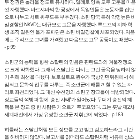
두 정권은 놀라울 정도로 유사하다. 일례로 양측 모두 고문을 마음
껏 자행했다. 바르샤바의 한 공장에서 독일인들은 노동자를 집단
으로 나누고 서로 싸우도록 부추겼다. 소련 당국 특히 악명높은 비
밀경찰인 NKVD는 대규모로 고문을 자행했다. 루브프의 지하 학
생 조직 일원인 올가 포파딘은 소련 비밀경찰에 체포되었다. 처음
에는 주먹으로 그녀를 가격했고 다음으로 고무 몽둥이로 때렸다.
- p.99
소련군의 능력을 향한 스탈린의 믿음은 핀란드와의 겨울전쟁으
로 크게 약화했다. 그래서 스탈린은 다시는 그런 굴욕을 당하지 않
기 위해 최선을 다했다. 보로실로프 원수가 국방인민위원에서 해
임되고 문화적 업무를 다루는, 즉 소련군에 해를 끼칠 수 없는 자
리로 좌천되었다. 그 대신 수천명의 소련군 장교들이 석방되었다.
장교들의 석방과 함께 '승진 사태'가 일어났다. 무더기 승진의 혜
택을 본 장교 중 한 사람은 게오르기 주코프였다. 그는 훗날 제2차
세계대전에서 가장 유명한 소련군 지휘관이 되었다. - p.183
히틀러는 스탈린처럼 모든 정보를 보고 받고 검토하느라고 시간
을 허비하지 않았다. 보고서를 읽더라도 스탈린처럼 서류에 상스