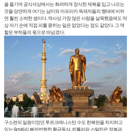
을 즐기며 공식석상에서는 화려하게 장식한 제복을 입고 나오는
것을 당연하게 여기는 남미와 아프리카 독재자들의 행태에 비하
면 훨씬 소박한 셈이다. 역사상 가장 많은 사람을 살육했음에도 막
상 자기 손에 직접 피를 묻히는 일은 없었다는 점도 같았다. 그 역
할은 부하들의 몫으로 떠넘겼다.
구소련의 일원이었던 투르크메니스탄 수도 한복판을 차지하고
있는 6m짜리 삐까번쩍한 황금동상. 히틀러와 스탈린은 정복과