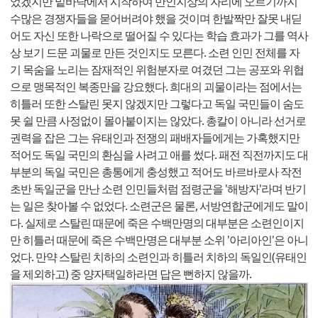
었겠지만 밑바닥에서 시작하여 만인지상의 자리에 오르기까지
수많은 경쟁자들을 묻어버려야 했을 것이며 한발짝만 잘못 내딛
어도 자신 또한 나락으로 떨어질 수 있다는 학습 효과가 그를 역사
상 보기 드문 괴물로 만든 것인지도 모른다. 소련 인민 전체를 자
기 목숨을 노리는 잠재적인 위험분자로 여겼던 그는 공포와 위협
으로 맹목적인 복종만을 강요했다. 희대의 괴물이라는 점에서는
히틀러 또한 스탈린 못지 않겠지만 그렇다고 독일 국민들이 숨도
못 쉴 만큼 사정없이 몰아붙이지는 않았다. 총칼이 아니라 선거로
권력을 잡은 그는 유태인과 전쟁의 패배자들에게는 가혹했지만
적어도 독일 국민의 환심을 사려고 애를 썼다. 패전 직전까지도 대
부분의 독일 국민은 총통에게 충성했고 적어도 바르바로사 작전
초반 독일군을 만난 소련 인민들처럼 점령군을 '해방자'라며 반기
는 일은 찾아볼 수 없었다. 소련군은 물론, 서방연합군에게도 말이
다. 실제로 스탈린 때문에 죽은 수백만명의 대부분은 소련인이지
만 히틀러 때문에 죽은 수백만명은 대부분 소위 '아리아인'은 아니
었다. 만약 스탈린 치하의 소련인과 히틀러 치하의 독일인(유태인
을 제외하고) 중 양자택일하라면 답은 뻔하지 않을까.