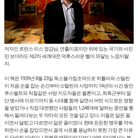
저자인 로런스 리스 영감님. 연출이겠지만 뒤에 있는 국기와 사진
만 보더라도 제2차 세계대전 덕후스러운 삘이 와닿는 느낌이랄
지.
이 책은 1939년 8월 23일 독소불가침조약으로 히틀러와 스탈린
이 처음 손을 잡는 순간부터 스탈린의 사망까지 14년의 시간 동안
루스벨트와 처칠같은 서방 지도자들은 물론이고, 최측근부터 말
단 병사에 이르기까지 동 시대를 함께 살면서 어떤 식으로든 영향
을 받았거나 직접 대면했던 사람들의 1,248개에 달하는 증언을 통
해서 들여다보는 두 악마의 모든 것을 담고 있다. 이들은 닮은 꼴
이면서 달랐고 다르면서 닮은 꼴이었다. 한때 든든한 맹우를 약속
하면서 손을 잡았으면서 결국 서로를 용납하지 못한 가장 큰 이유
도 단순히 이념이나 정복욕 때문이라기보다 어떤 의미에서는 본