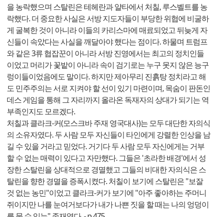
을 농락했으며 스탈린은 테헤란과 얄타에서 처칠, 루스벨트를 농
락했다. 더 중요한 사실은 서방 지도자들이 부당한 위협에 비굴하
게 굴복한 것이 아니라 이들의 카리스마에 매료되었고 뒤늦게 자
신들이 속았다는 사실을 깨달아야 했다는 점이다. 하물며 트럼프
와 같은 3류 협잡꾼이 아니라 서방 진영에서는 최고의 정치인들
이었고 머리가 꽃밭이 아니라 속이 검기로는 누구 못지 않은 능구
렁이들이었음에도 말이다. 하지만 제아무리 진흙탕 정치라고 해
도 민주주의는 서로 지켜야 할 선이 있기 마련이며, 목숨이 판돈인
데스 게임을 통해 그 자리까지 올라온 독재자의 상대가 되기는 역
부족인지도 모르겠다.
처칠과 클라크-커(모스크바 주재 영국대사)는 모두 대단한 자의식
의 소유자였다. 두 사람 모두 자신들이 타인에게 강렬한 인상을 남
길 수 있을 거라고 믿었다. 거기다 두 사람 모두 자신에게는 거부
할 수 없는 매력이 있다고 자만했다. 그들은 '초라한 배경'에서 성
장한 스탈린을 상대적으로 경멸했고 그들의 비대한 자의식은 스
탈린을 향한 경멸을 증폭시켰다. 처칠이 보기에 스탈린은 "보잘
것 없는 농민"이었고 클라크-커가 보기에 "아주 좋아하는 주머니
쥐이지만 나를 눈여거보다가 내가 나쁜 짓을 할 때는 나의 엉덩이
를 물 수 있는" 존재였다. - p.475