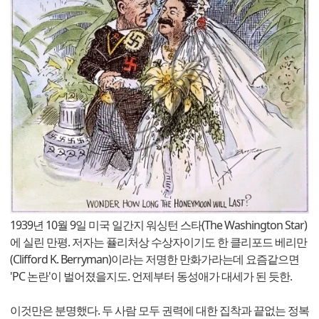
1939년 10월 9일 미국 일간지 워싱턴 스타(The Washington Star)
에 실린 만평. 저자는 퓰리처상 수상자이기도 한 클리포드 베리만
(Clifford K. Berryman)이라는 저명한 만화가라는데 요즘같으면
'PC 논란'이 벌어졌을지도. 언제부터 동성애가 대세가 된 듯한.
이것만은 분명했다. 두 사람 모두 권력에 대한 집착과 끝없는 정복