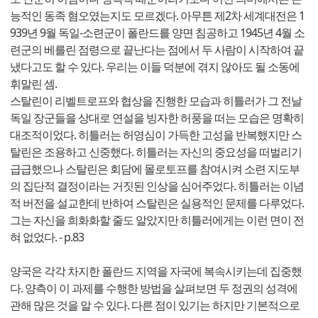
능적인 동족 혐오였는지도 모르겠다. 아무튼 제2차 세계대전은 1
939년 9월 독일-소련군이 폴란드를 양면 침공하고 1945년 4월 소
련군의 베를린 점령으로 끝난다는 점에서 두 사람이 시작하여 끝
냈다고도 할 수 있다. 우리는 이들 덕분에 겪지 않아도 될 소동에
휘말린 셈.
스탈린이 리벨트로프와 협상을 진행한 모습과 히틀러가 그 전날
독일 장군들을 상대로 연설을 빙자한 허풍을 떠는 모습은 명확히
대조적이었다. 히틀러는 허영심이 가득한 고성을 반복했지만 스
탈린은 조용하고 신중했다. 히틀러는 자신의 중요성을 떠벌리기
급급했으나 스탈린은 회담에 몰로토프를 참여시켜 소련 지도부
의 집단적 결정이라는 거짓된 인상을 심어주었다. 히틀러는 이념
적 버전을 설교한데 반하여 스탈린은 실용적인 문제를 다루었다.
그는 자신을 희화화할 줄도 알았지만 히틀러에게는 이런 면이 전
혀 없었다. - p.83
양국은 각각 차지한 폴란드 지역을 자국에 복속시키는데 집중했
다. 양측이 이 과제를 수행한 방법을 살펴보면 두 정권의 성격에
관해 많은 것을 알 수 있다. 다른 점이 있기는 하지만 기본적으로