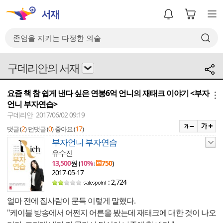
구데리안의 서재
요즘 책 참 쉽게 낸다 싶은 연봉6억 언니의 재태크 이야기 <부자
메뉴
언니 부자연습>
구데리안 2017/06/02 09:19
2
0
17
댓글 (
)
먼댓글 (
)
좋아요 (
)
부자언니 부자연습
유수진
13,500
원 (
10%
↓
750
)
2017-05-17
: 2,724
얼마 전에 집사람이 문득 이렇게 말했다.
"케이블 방송에서 어쩐지 어른을 봤는데 재태크에 대한 것이 나오