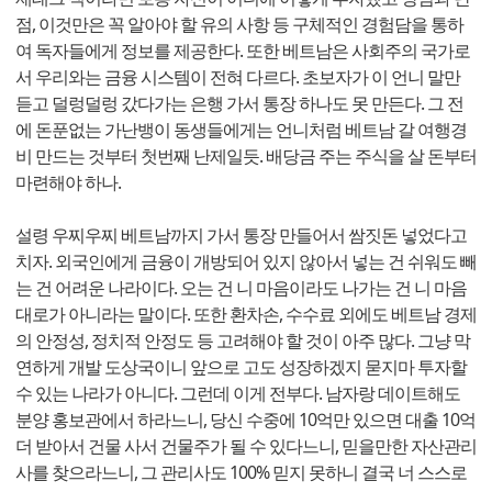
점, 이것만은 꼭 알아야 할 유의 사항 등 구체적인 경험담을 통하
여 독자들에게 정보를 제공한다. 또한 베트남은 사회주의 국가로
서 우리와는 금융 시스템이 전혀 다르다. 초보자가 이 언니 말만
듣고 덜렁덜렁 갔다가는 은행 가서 통장 하나도 못 만든다. 그 전
에 돈푼없는 가난뱅이 동생들에게는 언니처럼 베트남 갈 여행경
비 만드는 것부터 첫번째 난제일듯. 배당금 주는 주식을 살 돈부터
마련해야 하나.
설령 우찌우찌 베트남까지 가서 통장 만들어서 쌈짓돈 넣었다고
치자. 외국인에게 금융이 개방되어 있지 않아서 넣는 건 쉬워도 빼
는 건 어려운 나라이다. 오는 건 니 마음이라도 나가는 건 니 마음
대로가 아니라는 말이다. 또한 환차손, 수수료 외에도 베트남 경제
의 안정성, 정치적 안정도 등 고려해야 할 것이 아주 많다. 그냥 막
연하게 개발 도상국이니 앞으로 고도 성장하겠지 묻지마 투자할
수 있는 나라가 아니다. 그런데 이게 전부다. 남자랑 데이트해도
분양 홍보관에서 하라느니, 당신 수중에 10억만 있으면 대출 10억
더 받아서 건물 사서 건물주가 될 수 있다느니, 믿을만한 자산관리
사를 찾으라느니, 그 관리사도 100% 믿지 못하니 결국 너 스스로