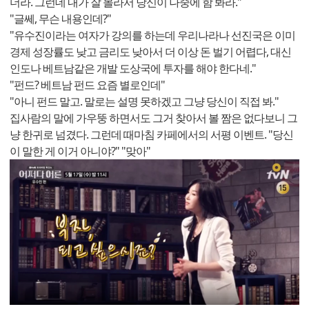
더라. 그런데 내가 잘 몰라서 당신이 나중에 함 봐라."
"글쎄, 무슨 내용인데?"
"유수진이라는 여자가 강의를 하는데 우리나라나 선진국은 이미
경제 성장률도 낮고 금리도 낮아서 더 이상 돈 벌기 어렵다, 대신
인도나 베트남같은 개발 도상국에 투자를 해야 한다네."
"펀드? 베트남 펀드 요즘 별로인데"
"아니 펀드 말고. 말로는 설명 못하겠고 그냥 당신이 직접 봐."
집사람의 말에 가우뚱 하면서도 그거 찾아서 볼 짬은 없다보니 그
냥 한귀로 넘겼다. 그런데 때마침 카페에서의 서평 이벤트. "당신
이 말한 게 이거 아니야?" "맞아"