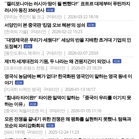
˝캘리포니아는 러시아 땅이 될 뻔했다?˝ 표트르 대제부터 푸틴까지
러시아 동진 350년사
리뷰
[우리는 주인이 될 것..]
구데리안 | 2026-03-22 18:18
서양인이 본 중국판 ‘킹덤 오브 헤븐‘의 성쇠
리뷰
[천국의 가을]
구데리안 | 2026-02-22 15:23
˝대영제국은 우리가 세웠다?˝ 세상의 반을 지배한 초거대 기업의 인
도정복기
리뷰
[동인도회사, 제국이 ..]
구데리안 | 2026-02-07 23:03
제1차 세계대전의 기원, 두 나라는 왜 견원지간이 되었나.
리뷰
[프로이센-프랑스 전쟁..]
구데리안 | 2026-01-23 18:29
영국식 농담에는 뼈가 없다? 한국화된 영국인이 말하는 영국 동네 이
야기
리뷰
[지극히 사적인 영국]
구데리안 | 2026-01-13 16:17
˝힘내라 타이완?˝ 타이완 밀덕이 말하는 「중국이 우리를 이기지 못
하는 이유」
리뷰
[중국이 쳐들어오면 어..]
구데리안 | 2026-01-05 11:16
모든 전쟁을 끝내기 위한 전쟁은 왜 평화를 실현하지 못했나. 탐욕과
모순의 파리강화회의
리뷰
[파리 1919]
구데리안 | 2025-12-24 11:23