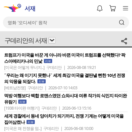
구데리안의 서재
트럼프가 미국을 바꾼 게 아니라 바뀐 미국이 트럼프를 선택했다? 팍
스아메리카나의 민낯
리뷰
[미국은 어떻게 무너지..]
구데리안 | 2026-08-08 19:21
˝우리는 왜 이기지 못했나˝ 세계 최강 미국을 결딴낼 뻔한 10년 전쟁
의 악몽을 되짚다.
리뷰
[베트남전쟁]
구데리안 | 2026-07-10 14:03
먹방 여행보다 백합 로맨스였던 쇼와시대 여류 작가의 식민지 타이완
유람기
리뷰
[1938 타이완 여행기]
구데리안 | 2026-06-13 15:16
세계 경찰에서 동네 양아치가 되기까지, 전쟁 기계는 어떻게 미국을
집어삼켰나
리뷰
[미국은 왜 전쟁을 멈..]
구데리안 | 2026-06-08 10:00