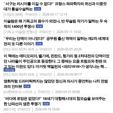
˝서구는 러시아를 이길 수 없다?˝ 프랑스 좌파학자의 위선과 이중잣
대가 횡설수설하는
리뷰
[서방의 패배]
구데리안 | 2026-05-17 12:14
이슬람은 왜 기독교의 원수가 되었나, 반 무슬림 작가가 말하는 두 숙
적의 1400년 투쟁사
리뷰
[기독교-이슬람 전쟁사]
구데리안 | 2026-05-11 13:42
˝우리는 단역이 아니었다?˝ 공무원 출신 역덕이 말하는 제2차 세계대
전의 또 다른 이야기
리뷰
[약소국의 제2차 세계 ..]
구데리안 | 2026-05-05 20:26
이 책에는 에티오피아, 벨기에, 핀란드, 헝가리 등 2차대전의 단역이었
던 나라들이 주인공으로 등장한다. 그 중에는 요즘 트럼프와 한판 뜨
고 있는 이란도 있다. 마거릿 맥밀런의 <파리1919>가 생각나는 책. ..
100자평
[약소국의 제2차 세계 ..]
구데리안 | 2026-05-04 09:17
영화처럼 드라마틱하지는 않았던 정신과 의사가 증언하는 나치 전범
과의 인터뷰
리뷰
[뉘른베르크, 나치와 ..]
구데리안 | 2026-04-25 09:08
˝바다에 로망은 없었다?˝ 18세기 대항해시대의 참모습을 보여주는
한 난파선의 생존 투쟁기
리뷰
[웨이저]
구데리안 | 2026-04-18 18:00