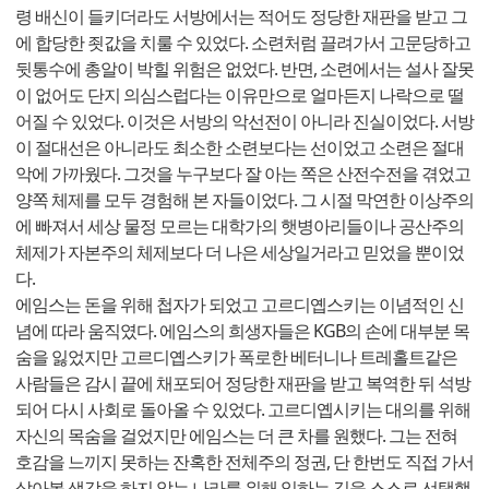
령 배신이 들키더라도 서방에서는 적어도 정당한 재판을 받고 그
에 합당한 죗값을 치룰 수 있었다. 소련처럼 끌려가서 고문당하고
뒷통수에 총알이 박힐 위험은 없었다. 반면, 소련에서는 설사 잘못
이 없어도 단지 의심스럽다는 이유만으로 얼마든지 나락으로 떨
어질 수 있었다. 이것은 서방의 악선전이 아니라 진실이었다. 서방
이 절대선은 아니라도 최소한 소련보다는 선이었고 소련은 절대
악에 가까웠다. 그것을 누구보다 잘 아는 쪽은 산전수전을 겪었고
양쪽 체제를 모두 경험해 본 자들이었다. 그 시절 막연한 이상주의
에 빠져서 세상 물정 모르는 대학가의 햇병아리들이나 공산주의
체제가 자본주의 체제보다 더 나은 세상일거라고 믿었을 뿐이었
다.
에임스는 돈을 위해 첩자가 되었고 고르디옙스키는 이념적인 신
념에 따라 움직였다. 에임스의 희생자들은 KGB의 손에 대부분 목
숨을 잃었지만 고르디옙스키가 폭로한 베터니나 트레홀트같은
사람들은 감시 끝에 채포되어 정당한 재판을 받고 복역한 뒤 석방
되어 다시 사회로 돌아올 수 있었다. 고르디옙시키는 대의를 위해
자신의 목숨을 걸었지만 에임스는 더 큰 차를 원했다. 그는 전혀
호감을 느끼지 못하는 잔혹한 전체주의 정권, 단 한번도 직접 가서
살아볼 생각을 하지 않는 나라를 위해 일하는 길을 스스로 선택했