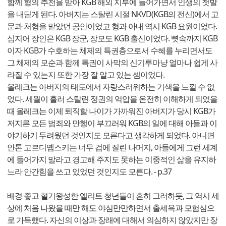
함께 형의 추천을 받아 KGB 해외 지부에 들어가면서 인생의 첫발
을 내딛게 된다. 아버지는 스탈린 시절 NKVD(KGB의 전신)에서 고
문과 처형을 맡았던 공안이었고 형과 아내 역시 KGB 요원이었다.
심지어 장인은 KGB 장군, 장모도 KGB 출신이었다. 뼛속까지 KGB
이자 KGB가 수호하는 체제의 특권층으로서 수혜를 누리면서도
그 체제의 모순과 함께 특권이 사막의 신기루마냥 얼마나 쉽게 사
라질 수 있는지 또한 가장 잘 알고 있는 셈이었다.
올레크는 아버지의 태도에서 자랑스러워하는 기색을 느낄 수 없
었다. 세월이 흘러 스탈린 정권의 억압을 온전히 이해하게 되었을
때 올레크는 이제 퇴직할 나이가 가까워진 아버지가 당시 KGB가
저지른 모든 범죄와 만행이 부끄러워 KGB의 일에 대해 아들과 이
야기하기 두려웠던 것인지도 모른다고 생각하게 되었다. 아니면
안톤 고르디옙스키는 너무 겁에 질린 나머지, 아들에게 그런 세계
에 들어가지 말라고 경고해 주지도 못하는 이중적인 삶을 유지하
느라 안간힘을 쓰고 있었던 것인지도 모른다. - p.37
배경 좋고 혈기왕성한 엘리트 청년들이 흔히 그러하듯, 그 역시 세
상에 처음 나왔을 때만 해도 야심만만하면서 출세욕과 모험심으
로 가득했다. 자신의 이상과 장래에 대해서 의심하지 않았지만 장