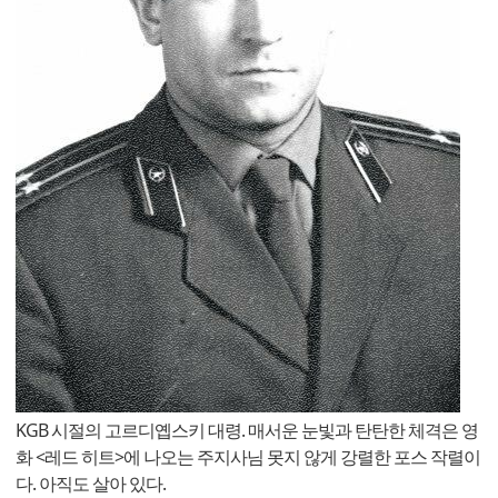
KGB 시절의 고르디옙스키 대령. 매서운 눈빛과 탄탄한 체격은 영
화 <레드 히트>에 나오는 주지사님 못지 않게 강렬한 포스 작렬이
다. 아직도 살아 있다.