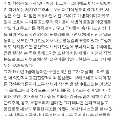
미빛 환상은 오래지 않아 깨졌다. 그에게 소비에트 체제는 답답하
기 짝이 없는 세계였고 KGB는 위선과 가식 덩어리였다. 반면, 서
방은 소련보다 훨씬 부유하면서 진보적이고 개방적이며 자유로
웠다. 소련이나 다른 공산주의 국가들이 서방의 물결을 어떻게든
막으려고 문고리를 꽁꽁 걸어잠구고 국민들이 혹시라도 딴 생각
을 할까 편집광적인 의심의 눈초리를 보내면서 체제 선전에 열을
올리는 것 또한 그런 현실에서 나온 열등감의 표출이었다. 그렇게
라도 하지 않으면 공산주의 체제가 단숨에 무너져 내릴 수밖에 없
음을 절감하는 쪽은 올레크처럼 소련의 바깥 세계가 어떤지 직접
눈으로 보고 피부로 체감한 젊은이들이었다. 현실은 교실에서 배
우는 것과 달랐다.
그가 1970년 1월에 돌아간 소련은 3년 전 그가 떠날 때보다도 훨
씬 더 억압적이고 편집증적이며 음침했다. 브레즈네프 시대의 정
통 공산주의 통치가 모든 색채과 상상력을 빨아내고 있는 것같았
다. 올레크는 고국의 모습에 진저리를 쳤다. <모든 것이 얼마나 추
레해 보였는지> 줄을 선 사람들, 더러운 건물들, 숨이 막힐 것같은
관료주의, 공포, 부정부패가 얼마 전 그가 떠나온 덴마크의 밝고
풍요로운 세상과 우울한 대조를 이뤘다. 어디서나 선전을 볼 수 있
고 관리들은 비굴하거나 무례했으며 모든 국민이 다른 사람들을