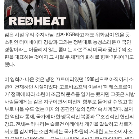
젊은 시절 우리 주지사님. 진짜 KGB라고 해도 위화감이 없을 듯.
소련인 터미네이터 경찰과 그와는 정반대로 능청스러운 미국인
경찰이라는 어울리지 않는 콤비는 자본주의 미국과 공산주의 소
련을 대표하는 것이자 그 시절 두 체제의 화해를 향한 기대이기도
했다.
이 영화가 나온 것은 냉전 끄트머리였던 1988년으로 아직까지 소
련이 건재하던 시절이었다. 고르바초프의 이른바 '페레스트로이
카' 정책에 따라 소련이 조금씩 문호를 열기는 했지만 그곳은 서방
사람들에게는 같은 지구이면서 여전히 함부로 들어갈 수 없고 함
부로 나올 수도 없는 미지의 공간인 '철의 장막' 속 세계였다. 철저
한 억압과 통제, 국가에 대한 맹목적인 복종과 무조건적인 헌신의
강요, 전체는 하나라는 슬로건 아래에서 개인을 말살하고 서로가
서로를 감시하는 소련 체제는 국가 차원의 거대한 교도소이자 조
지 오웰의 <1984>에 나오는 빅브라더 세상의 현실판이었다. 생각