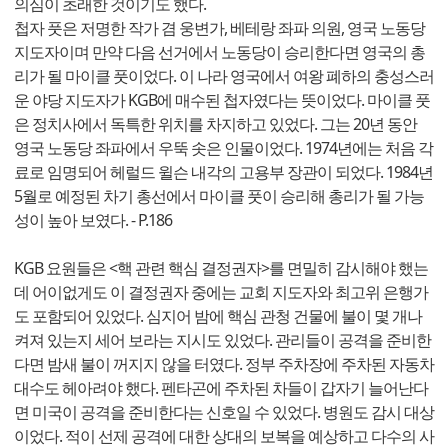
의심이 초래한 것이기도 했다.
첩자 풋은 저명한 작가 겸 웅변가, 베테랑 좌파 의원, 영국 노동당
지도자이며 만약 다음 선거에서 노동당이 승리한다면 영국의 총
리가 될 마이클 풋이었다. 이 나라 영국에서 여왕 폐하의 충성스러
운 야당 지도자가 KGB에 매수된 첩자였다는 뜻이었다. 마이클 풋
은 정치사에서 독특한 위치를 차지하고 있었다. 그는 20년 동안
영국 노동당 좌파에서 우뚝 솟은 인물이었다. 1974년에는 처음 각
료로 임명되어 헤럴드 윌슨 내각의 고용부 장관이 되었다. 1984년
5월로 예정된 차기 총선에서 마이클 풋이 승리해 총리가 될 가능
성이 높아 보였다. - P.186
KGB 요원들은 <핵 관련 핵심 결정권자>를 면밀히 감시해야 했는
데 어이없게도 이 결정권자 중에는 교회 지도자와 최고위 은행가
도 포함되어 있었다. 심지어 밤에 핵심 관청 건물에 불이 몇 개나
켜져 있는지 세어 보라는 지시도 있었다. 관리들이 공격을 준비한
다면 밤새 불이 꺼지지 않을 터였다. 정부 주차장에 주차된 자동차
대수도 헤아려야 했다. 펜타곤에 주차된 차들이 갑자기 늘어난다
면 미국이 공격을 준비한다는 신호일 수 있었다. 병원도 감시 대상
이었다. 적이 선제 공격에 대한 상대의 보복을 예상하고 다수의 사