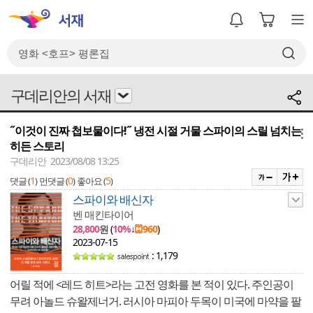
구데리안의 서재
˝이것이 진짜 첩보물이다!˝ 냉전 시절 거물 스파이의 스릴 넘치는
메뉴
히든 스토리
구데리안 2023/08/08 13:25
1
0
5
댓글 (
)
먼댓글 (
)
좋아요 (
)
스파이와 배신자
벤 매킨타이어
28,800
원 (
10%
↓
960
)
2023-07-15
: 1,179
어릴 적에 <레드 히트>라는 고전 영화를 본 적이 있다. 주인공이
무려 아놀드 슈왈제너거. 러시아 마피아 두목이 미국에 마약을 팔