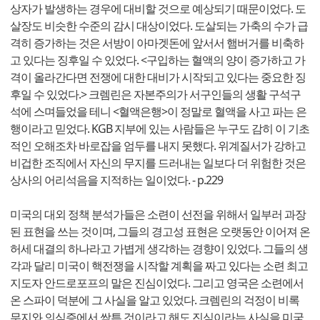
상자가 발생하는 경우에 대비할 것으로 예상되기 때문이었다. 도
살장도 비슷한 수준의 감시 대상이었다. 도살되는 가축의 수가 급
격히 증가하는 것은 서방이 아마겟돈에 앞서서 햄버거를 비축하
고 있다는 징후일 수 있었다. <구입하는 혈액의 양이 증가하고 가
격이 올라간다면 전쟁에 대한 대비가 시작되고 있다는 중요한 징
후일 수 있었다.> 크렘린은 자본주의가 서구인들의 생활 구석구
석에 스며들었을 테니 <혈액은행>이 정말로 혈액을 사고 파는 은
행이라고 믿었다. KGB 지부에 있는 사람들은 누구도 감히 이 기초
적인 오해조차 바로잡을 엄두를 내지 못했다. 위계질서가 강하고
비겁한 조직에서 자신의 무지를 드러내는 일보다 더 위험한 것은
상사의 어리석음을 지적하는 일이었다. - p.229
미국의 대외 정책 분석가들은 소련이 선전을 위해서 일부러 과장
된 표현을 쓰는 것이며, 그들의 경고성 표현은 오랫동안 이어져 온
허세 대결의 하나라고 가볍게 생각하는 경향이 있었다. 그들의 생
각과 달리 미국이 핵전쟁을 시작할 계획을 짜고 있다는 소련 최고
지도자 안드로포프의 말은 진심이었다. 그리고 영국은 소련에서
온 스파이 덕분에 그 사실을 알고 있었다. 크렘린의 걱정이 비록
무지와 의심증에서 싹튼 것이라고 해도 진심이라는 사실을 미국