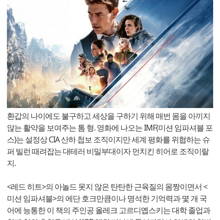
환갑의 나이에도 불구하고 세상을 구하기 위해 매번 몸을 아끼지
않는 활약을 보여주는 톰 형. 영화에 나오는 IMF(미션 임파셔블 포
스)는 설정상 CIA 산하 첩보 조직이지만 세계 평화를 위협하는 슈
퍼 빌런 때려잡는 대테러 비밀부대이자 먼치킨 히어로 조직이랄
지.
<레드 히트>의 아놀드 못지 않은 탄탄한 근육질의 몸짱이면서 <
미션 임파셔블>의 에단 호크만큼이나 명석한 기억력과 몇 개 국
어에 능통한 이 책의 주인공 올레크 고르디옙스키는 대학 졸업과