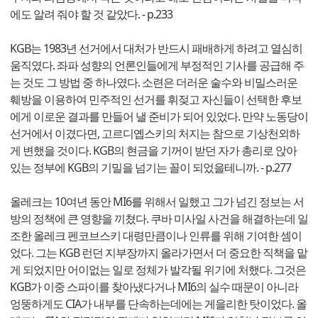
에도 알려 줘야 할 것 같았다. - p.233
KGB는 1983년 선거에서 대처가 반드시 패배하게 하려고 열심히
움직였다. 좌파 성향의 언론인들에게 부정적인 기사를 공급해 주
는 것도 그 방법 중 하나였다. 소련은 더러운 술수와 비밀스러운
훼방을 이용하여 민주적인 선거를 휘젖고 자신들이 선택한 후보
에게 이로운 결과를 만들어 낼 준비가 되어 있었다. 만약 노동당이
선거에서 이겼다면, 고르디옙스키의 처지는 참으로 기상천외하
게 변했을 것이다. KGB의 현금을 기꺼이 받던 자가 총리로 앉아
있는 정부에 KGB의 기밀을 넘기는 꼴이 되었을테니까. - p.277
올레크는 10여년 동안 MI6를 위해서 일했고 그가 넘긴 정보는 서
방의 정책에 큰 영향을 끼쳤다. 쿠바 미사일 사건을 해결하는데 일
조한 올레크 펜코브스키 대령만큼이나 인류를 위해 기여한 셈이
었다. 그는 KGB 런던 지부장까지 올라가면서 더 중요한 직책을 맡
게 되었지만 어이없는 일로 정체가 발각될 위기에 처했다. 그것은
KGB가 이중 스파이를 찾아냈다거나 MI6의 실수 때문이 아니라
엉뚱하게도 CIA가 내부를 단속하는데에는 게을리한 탓이었다. 올