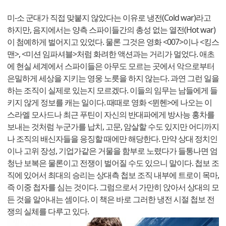
미-소 군대가 직접 맞붙지 않았다는 이유로 냉전(Cold war)라고
하지만, 음지에서는 양측 스파이들간의 총성 없는 열전(Hot war)
이 첨예하게 벌어지고 있었다. 물론 그것은 영화 <007>이나 <킹스
맨>, <미션 임파셔블>처럼 화려한 액션과는 거리가 멀었다. 애초
에 현실 세계에서 스파이들은 아무도 모르는 곳에서 악으로부터
은밀하게 세상을 지키는 영웅 노릇을 하지 않는다. 과연 그런 일을
하는 조직이 실제로 있는지 모르겠다. 이들의 임무는 남들에게 들
키지 않게 정보를 캐는 일이다. 때때로 영화 <뮌헨>에 나오는 이
스라엘 모사드나 최근 푸틴이 자신의 반대파에게 방사능 홍차를
보내는 것처럼 누군가를 납치, 고문, 암살할 수도 있지만 어디까지
나 조직의 배신자들을 응징할 때에만 해당한다. 만약 상대 정치인
이나 고위 장성, 기업가같은 거물을 함부로 노렸다가 들통나면 엄
청난 보복은 물론이고 전쟁이 벌어질 수도 있으니 말이다. 첩보 조
직에 있어서 최대의 승리는 상대측 첩보 조직 내부에 트로이 목마,
즉 이중 첩자를 심는 것이다. 그럼으로서 가만히 앉아서 상대의 모
든 것을 알아내는 셈이다. 이 책은 바로 그러한 냉전 시절 첩보 전
쟁의 실체를 다루고 있다.