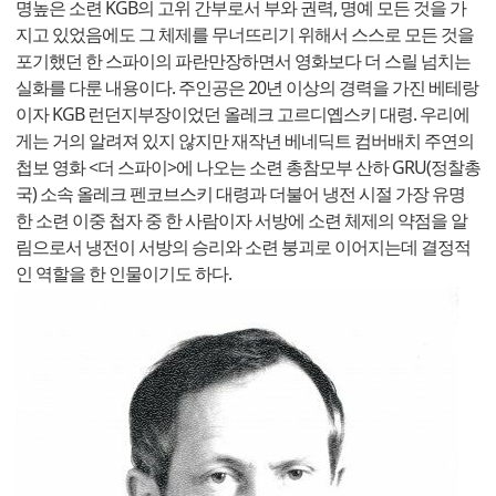
명높은 소련 KGB의 고위 간부로서 부와 권력, 명예 모든 것을 가
지고 있었음에도 그 체제를 무너뜨리기 위해서 스스로 모든 것을
포기했던 한 스파이의 파란만장하면서 영화보다 더 스릴 넘치는
실화를 다룬 내용이다. 주인공은 20년 이상의 경력을 가진 베테랑
이자 KGB 런던지부장이었던 올레크 고르디옙스키 대령. 우리에
게는 거의 알려져 있지 않지만 재작년 베네딕트 컴버배치 주연의
첩보 영화 <더 스파이>에 나오는 소련 총참모부 산하 GRU(정찰총
국) 소속 올레크 펜코브스키 대령과 더불어 냉전 시절 가장 유명
한 소련 이중 첩자 중 한 사람이자 서방에 소련 체제의 약점을 알
림으로서 냉전이 서방의 승리와 소련 붕괴로 이어지는데 결정적
인 역할을 한 인물이기도 하다.