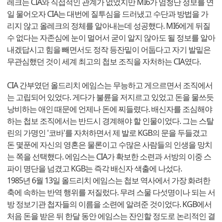
레크는 CIA와 직접적인 관계가 없었지만 MI6가 엄청난 정보를 연
일 물어오자 CIA는 대번에 질투심을 드러냈고 수단과 방법을 가
리지 않고 올레크의 정체를 알아내는데 성공했다. MI6에게 뒤질
수 없다는 자존심에 눈이 멀어서 굳이 알지 않아도 될 정보를 알아
내겠답시고 힘을 빼면서도 정작 등잔밑이 어둡다고 자기 발밑은
무관심했던 것이 세계 최고의 첩보 조직을 자처하는 CIA였다.
CIA 간부였던 올드리치 에임스는 무능하고 게으르면서 조직에서
는 고립되어 있었다. 게다가 불륜을 저지르고 있었고 돈을 물쓰듯
낭비하는 애인 때문에 언제나 돈에 찌들렸다. 배신자를 조심해야
하는 첩보 조직에서는 반드시 경계해야 할 인물이었다. 그는 스탈
린의 가명인 '코바'를 자처하면서 제 발로 KGB의 문을 두들겼고
돈 몇푼에 자신의 영혼은 물론이고 수많은 사람들의 인생을 망치
는 쪽을 선택했다. 에임스는 CIA가 확보한 소련과 서방의 이중 스
파이 명단을 넘겼고 KGB는 즉각 배신자 색출에 나섰다.
1985년 6월 13일 올드리치 에임스는 첩보 역사에서 가장 화려한
축에 속하는 반역 행위를 저질렀다. 무려 스물 다섯명이나 되는 서
방 정보기관 첩자들의 이름을 소련에 알려준 것이었다. KGB에서
처음 돈을 받은 뒤 한달 동안 에임스는 잔인할 정도로 논리적인 결