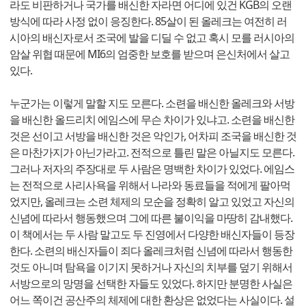
라도 비판하거나 국가를 배신한 자라면 어디에 있건 KGB의 오랜
방식에 따라 사정 없이 응징한다. 85살이 된 올레크는 여전히 러
시아의 배신자로서 조국에 발을 디딜 수 없고 혹시 모를 러시아의
암살 위협 때문에 MI6의 엄중한 보호를 받으며 은신처에서 살고
있다.
누군가는 이렇게 말할 지도 모른다. 소련을 배신한 올레크와 서방
을 배신한 올드리치 에임스에 무슨 차이가 있냐고. 소련을 배신한
것은 선이고 서방을 배신한 것은 악인가, 어차피 조국을 배신한 것
은 마찬가지가 아닌가라고. 전적으로 틀린 말은 아닐지도 모른다.
그러나 저자의 주장대로 두 사람은 명백한 차이가 있었다. 에임스
는 전적으로 사리사욕을 위해서 나라와 동료들을 적에게 팔아먹
었지만, 올레크는 소련 체제의 모순을 정확히 알고 있었고 자신의
신념에 따라서 행동했으며 그에 따른 불이익을 마땅히 감내했다.
이 책에서는 두 사람 말고도 두 진영에서 다양한 배신자들이 등장
한다. 소련의 배신자들이 죄다 올레크처럼 신념에 따라서 행동한
것도 아니며 탐욕을 이기지 못하거나 자신의 치부를 덮기 위해서
서방으로의 망명을 선택한 자들도 있었다. 하지만 분명한 사실은
어느 쪽이건 공산주의 체제에 대한 환상은 없었다는 사실이다. 설