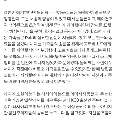
결론만 얘기한다면 올레크는 우여곡절 끝에 탈출하여 영국으로
망명한다. 그는 서방의 영웅이 되었고 대처는 물론이고, 레이건조
차 백악관으로 초청하여 냉전 종식에 기여했다면서 감사를 표했
다. 하지만 세상을 구한 대가는 결코 공짜가 아니었다. 소련에 남
은 가족들은 KGB의 집요한 심문에 시달려야 했고 모든 친구와 동
료들을 잃었다. 대처는 가족들의 송환을 위해서 고르바초프에게
거래를 제안했지만 거부당했다. 고르바초프에게 올레크는 위험
을 무릅쓰고 두 세계에 다리를 놓아준 영웅이기보다 그저 조국에
창피를 준 인간에 지나지 않았기 때문이었다. 올레크는 소련이 무
너지기 직전에야 비로소 가족들을 만날 수 있었지만 한 때 남편을
열렬하게 지지했던 아내는 재회의 기쁨 대신 남편이 자신과 가족
을 버렸다면서 분노했고 결국 이혼했다.
게다가 소련의 붕괴는 러시아의 봄으로 이어지지 못했다. 무능한
개혁가였던 옐친의 뒤를 이은 쪽은 전직 KGB 출신인 푸틴이었다.
강한 러시아의 부활을 내건 푸틴은 더 이상 공산주의자는 아니지
만 공산주의자들의 방식은 누구보다 잘 알고 있다. 자신을 조금이