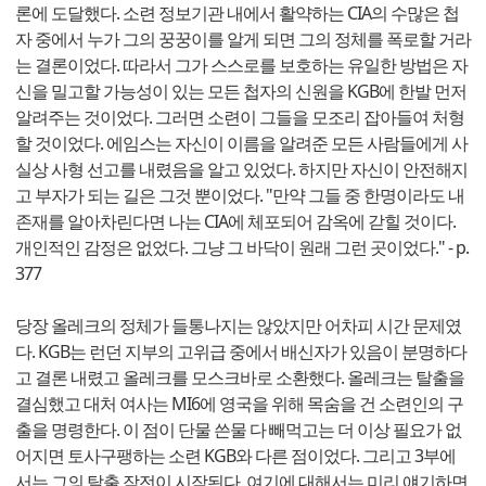
론에 도달했다. 소련 정보기관 내에서 활약하는 CIA의 수많은 첩
자 중에서 누가 그의 꿍꿍이를 알게 되면 그의 정체를 폭로할 거라
는 결론이었다. 따라서 그가 스스로를 보호하는 유일한 방법은 자
신을 밀고할 가능성이 있는 모든 첩자의 신원을 KGB에 한발 먼저
알려주는 것이었다. 그러면 소련이 그들을 모조리 잡아들여 처형
할 것이었다. 에임스는 자신이 이름을 알려준 모든 사람들에게 사
실상 사형 선고를 내렸음을 알고 있었다. 하지만 자신이 안전해지
고 부자가 되는 길은 그것 뿐이었다. "만약 그들 중 한명이라도 내
존재를 알아차린다면 나는 CIA에 체포되어 감옥에 갇힐 것이다.
개인적인 감정은 없었다. 그냥 그 바닥이 원래 그런 곳이었다." - p.
377
당장 올레크의 정체가 들통나지는 않았지만 어차피 시간 문제였
다. KGB는 런던 지부의 고위급 중에서 배신자가 있음이 분명하다
고 결론 내렸고 올레크를 모스크바로 소환했다. 올레크는 탈출을
결심했고 대처 여사는 MI6에 영국을 위해 목숨을 건 소련인의 구
출을 명령한다. 이 점이 단물 쓴물 다 빼먹고는 더 이상 필요가 없
어지면 토사구팽하는 소련 KGB와 다른 점이었다. 그리고 3부에
서는 그의 탈출 작전이 시작된다. 여기에 대해서는 미리 얘기하면