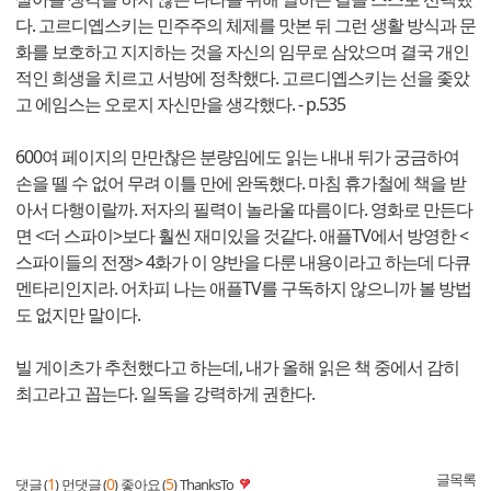
다. 고르디옙스키는 민주주의 체제를 맛본 뒤 그런 생활 방식과 문
화를 보호하고 지지하는 것을 자신의 임무로 삼았으며 결국 개인
적인 희생을 치르고 서방에 정착했다. 고르디옙스키는 선을 좇았
고 에임스는 오로지 자신만을 생각했다. - p.535
600여 페이지의 만만찮은 분량임에도 읽는 내내 뒤가 궁금하여
손을 뗄 수 없어 무려 이틀 만에 완독했다. 마침 휴가철에 책을 받
아서 다행이랄까. 저자의 필력이 놀라울 따름이다. 영화로 만든다
면 <더 스파이>보다 훨씬 재미있을 것같다. 애플TV에서 방영한 <
스파이들의 전쟁> 4화가 이 양반을 다룬 내용이라고 하는데 다큐
멘타리인지라. 어차피 나는 애플TV를 구독하지 않으니까 볼 방법
도 없지만 말이다.
빌 게이츠가 추천했다고 하는데, 내가 올해 읽은 책 중에서 감히
최고라고 꼽는다. 일독을 강력하게 권한다.
글목록
1
0
5
댓글 (
)
먼댓글 (
)
좋아요 (
)
ThanksTo