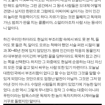
만 해도 숨막히는 그런 공간에서 그 동네 사람들은 도대체 어떻게
견뎠나 싶지만 한편으로 그럼에도 어찌어찌 살아가는 것이 인간
의 놀라운 적응력이기도 하다. 자유가 없는 것은 둘째치고 독재와
가난, 범죄가 판을 치는 콜롬비아, 소말리아조차 사람 사는 동네이
니 말이다.
하긴 우리만 하더라도 현실의 부조리함 속에서 봐도 못 본 척, 들
어도 못 들은 척, 알아도 모르는 척해야 했던 서슬 퍼런 시절이 불
과 30~40년 전에 있지 않았던가. 원래 인간이란 적응의 동물인지
라 대부분은 어지간히 부당한 꼴을 당하더라도 묵묵히 참고 견디
는 쪽을 선택한다. 하지만 그 와중에도 현실에 순응하는 대신 자신
의 모든 것을 걸고 맞서 싸우는 사람 또한 있기 마련이다. 오늘날
대한민국에서 부조리함이 없다고 할 수는 없지만 그것을 말할 수
있게 되었다는 것만으로도 엄청난 발전이 아닐까. 그것은 그저 얻
어낸 것이 아니다. 수많은 사람들의 희생이 있었기에 가능한 일이
었다. 소련 역시 그렇게 무너졌다. 정작 그 수혜는 대중이 아니라
푸틴이라는 탐욕스러운 독재자 한 놈이 독차지하여 시계바늘을
거꾸로 돌렸지만 말이다.