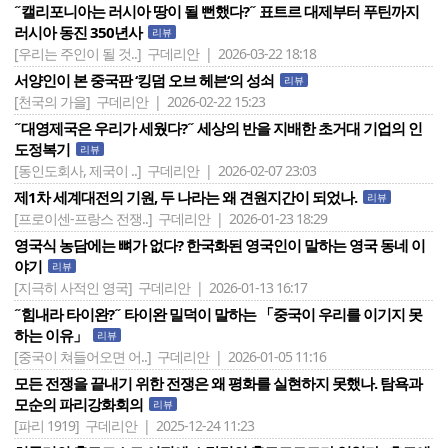
˝캘리포니아는 러시아 땅이 될 뻔했다?˝ 표트르 대제부터 푸틴까지
러시아 동진 350년사
리뷰
[우리는 주인이 될 것..]
구데리안 | 2026-03-22 18:18
서양인이 본 중국판 ‘킹덤 오브 헤븐‘의 성쇠
리뷰
[천국의 가을]
구데리안 | 2026-02-22 15:23
˝대영제국은 우리가 세웠다?˝ 세상의 반을 지배한 초거대 기업의 인
도정복기
리뷰
[동인도회사, 제국이 ..]
구데리안 | 2026-02-07 23:03
제1차 세계대전의 기원, 두 나라는 왜 견원지간이 되었나.
리뷰
[프로이센-프랑스 전쟁..]
구데리안 | 2026-01-23 18:29
영국식 농담에는 뼈가 없다? 한국화된 영국인이 말하는 영국 동네 이
야기
리뷰
[지극히 사적인 영국]
구데리안 | 2026-01-13 16:17
˝힘내라 타이완?˝ 타이완 밀덕이 말하는 「중국이 우리를 이기지 못
하는 이유」
리뷰
[중국이 쳐들어오면 어..]
구데리안 | 2026-01-05 11:16
모든 전쟁을 끝내기 위한 전쟁은 왜 평화를 실현하지 못했나. 탐욕과
모순의 파리강화회의
리뷰
[파리 1919]
구데리안 | 2025-12-24 11:23