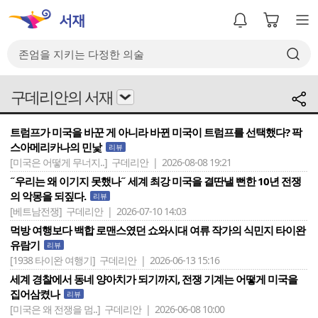
구데리안의 서재
트럼프가 미국을 바꾼 게 아니라 바뀐 미국이 트럼프를 선택했다? 팍
스아메리카나의 민낯
리뷰
[미국은 어떻게 무너지..]
구데리안 | 2026-08-08 19:21
˝우리는 왜 이기지 못했나˝ 세계 최강 미국을 결딴낼 뻔한 10년 전쟁
의 악몽을 되짚다.
리뷰
[베트남전쟁]
구데리안 | 2026-07-10 14:03
먹방 여행보다 백합 로맨스였던 쇼와시대 여류 작가의 식민지 타이완
유람기
리뷰
[1938 타이완 여행기]
구데리안 | 2026-06-13 15:16
세계 경찰에서 동네 양아치가 되기까지, 전쟁 기계는 어떻게 미국을
집어삼켰나
리뷰
[미국은 왜 전쟁을 멈..]
구데리안 | 2026-06-08 10:00