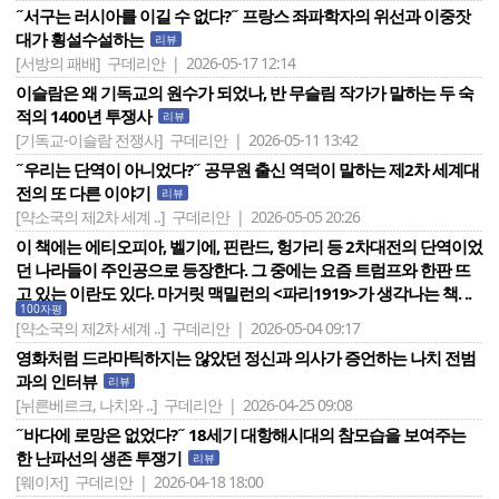
˝서구는 러시아를 이길 수 없다?˝ 프랑스 좌파학자의 위선과 이중잣
대가 횡설수설하는
리뷰
[서방의 패배]
구데리안 | 2026-05-17 12:14
이슬람은 왜 기독교의 원수가 되었나, 반 무슬림 작가가 말하는 두 숙
적의 1400년 투쟁사
리뷰
[기독교-이슬람 전쟁사]
구데리안 | 2026-05-11 13:42
˝우리는 단역이 아니었다?˝ 공무원 출신 역덕이 말하는 제2차 세계대
전의 또 다른 이야기
리뷰
[약소국의 제2차 세계 ..]
구데리안 | 2026-05-05 20:26
이 책에는 에티오피아, 벨기에, 핀란드, 헝가리 등 2차대전의 단역이었
던 나라들이 주인공으로 등장한다. 그 중에는 요즘 트럼프와 한판 뜨
고 있는 이란도 있다. 마거릿 맥밀런의 <파리1919>가 생각나는 책. ..
100자평
[약소국의 제2차 세계 ..]
구데리안 | 2026-05-04 09:17
영화처럼 드라마틱하지는 않았던 정신과 의사가 증언하는 나치 전범
과의 인터뷰
리뷰
[뉘른베르크, 나치와 ..]
구데리안 | 2026-04-25 09:08
˝바다에 로망은 없었다?˝ 18세기 대항해시대의 참모습을 보여주는
한 난파선의 생존 투쟁기
리뷰
[웨이저]
구데리안 | 2026-04-18 18:00