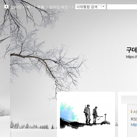
알라딘 서재
ｌ
북플
ｌ
알라딘 메인
ｌ
서재통합 검색
구데
https:
서
RS
htt