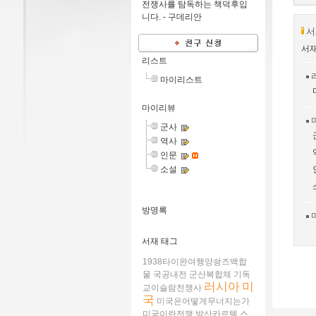
전쟁사를 탐독하는 책덕후입
니다. -
구데리안
서
서재
리스트
마이리스트
마이리뷰
군사
역사
인문
소설
방명록
서재 태그
1938타이완여행양솽즈백합
물
국공내전
군산복합체
기독
러시아
미
교이슬람전쟁사
국
미국은어떻게무너지는가
미국이란전쟁
방산카르텔
스