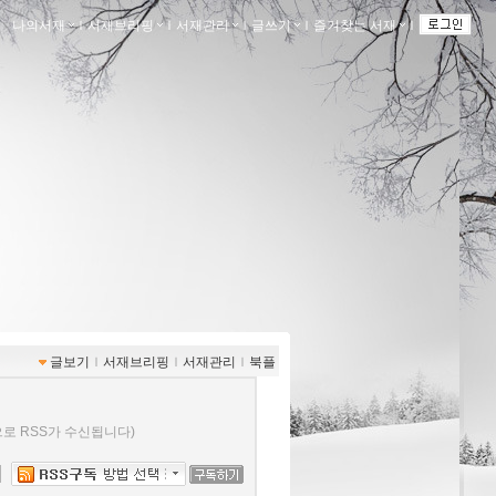
나의서재
ｌ
서재브리핑
ｌ
서재관리
ｌ
글쓰기
ｌ
즐겨찾는 서재
ｌ
글보기
ｌ
서재브리핑
ｌ
서재관리
ｌ
북플
로 RSS가 수신됩니다)