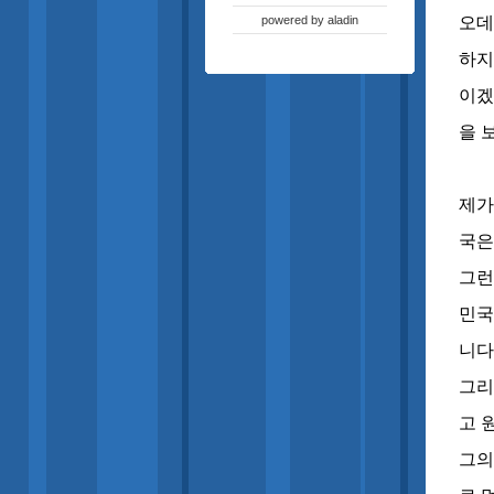
powered by
aladin
오데
하지
이겠
을 
제가
국은
그런
민국
니다
그리
고 
그의