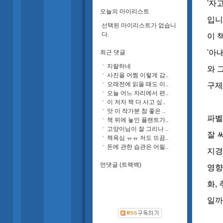
'자
오늘의 마이리스트
입니
선택된 마이리스트가 없습니
다.
이 
'아
최근 댓글
지랄하네
와 
사진을 어쩜 이렇게 감..
오래전에 읽을 때도 이..
구제
오늘 어느 자리에서 편..
이 저자 책 다 사고 싶..
앗 이 작가분 참 좋은 ..
파벨
책 뒤에 놓인 플랜트가..
고양이님이 잘 그리나 ..
잘 
책욕심 ㅠㅠ 저도 뜨끔..
돈에 관한 습관은 어릴..
지경
먼댓글 (트랙백)
영향
화,
일까