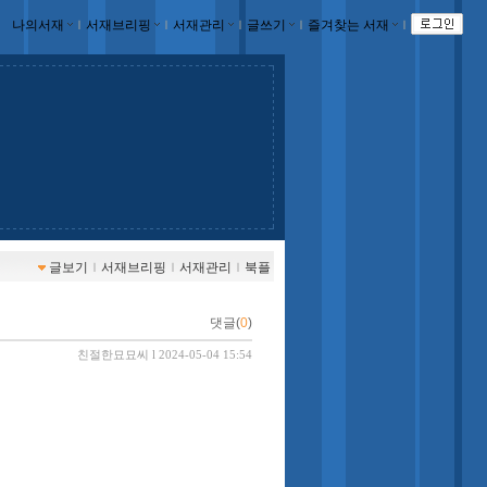
나의서재
ｌ
서재브리핑
ｌ
서재관리
ｌ
글쓰기
ｌ
즐겨찾는 서재
ｌ
글보기
ｌ
서재브리핑
ｌ
서재관리
ｌ
북플
댓글(
0
)
친절한묘묘씨
l 2024-05-04 15:54