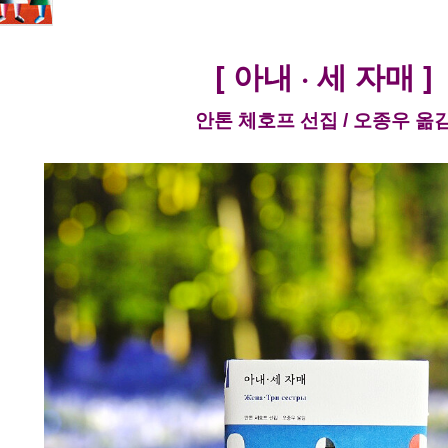
[ 아내 · 세 자매 ]
안톤 체호프 선집 / 오종우 옮