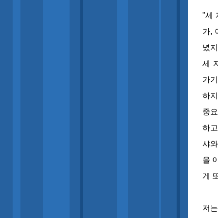
"세
가,
녔지
세 
가기
하지
중요
하고
샤와
을 
게 
저는