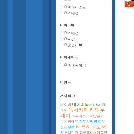
마이리스트
기대평
마이리뷰
기대평
서평
중간리뷰
마이페이퍼
마이페이퍼
방명록
서재 태그
네이버독서카페
네이버
데
독서카페
리딩투
비텅
데이
리투미스터피맛골
리
투사랑해유
리투서평단
리투
리투지원도서
신간살롱
리투챌린지
블루홀6
소담출판