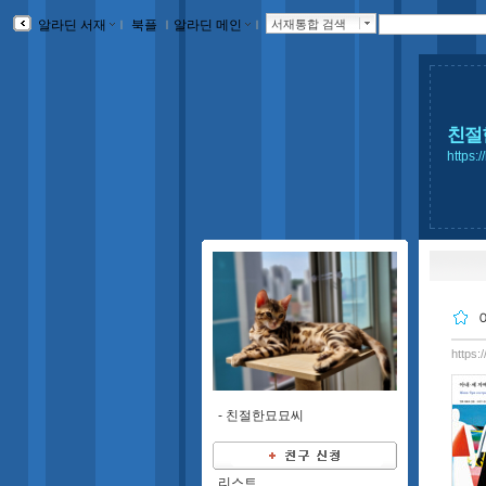
알라딘 서재
ｌ
북플
ｌ
알라딘 메인
ｌ
서재통합 검색
친절
https:
https:
-
친절한묘묘씨
리스트