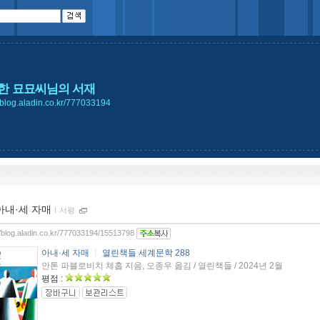
한 묘묘씨님의 서재
//blog.aladin.co.kr/777033194
아내·세 자매
ｌ
서평
//blog.aladin.co.kr/777033194/15513798
아내·세 자매
ㅣ
열린책들 세계문학 288
안톤 파블로비치 체홉 지음, 오종우 옮김 / 열린책들 / 2024년 2월
평점 :