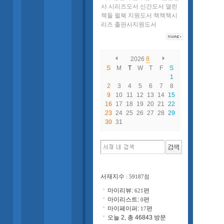
사
시리즈도서
신간도서
열린
책들
윌북
지원도서
책책책시
리즈
출판사지원도서
2026
8
S
M
T
W
T
F
S
1
2
3
4
5
6
7
8
9
10
11
12
13
14
15
16
17
18
19
20
21
22
23
24
25
26
27
28
29
30
31
서재지수
: 59187점
마이리뷰:
편
621
마이리스트:
편
0
마이페이퍼:
편
17
오늘 2, 총 46843 방문