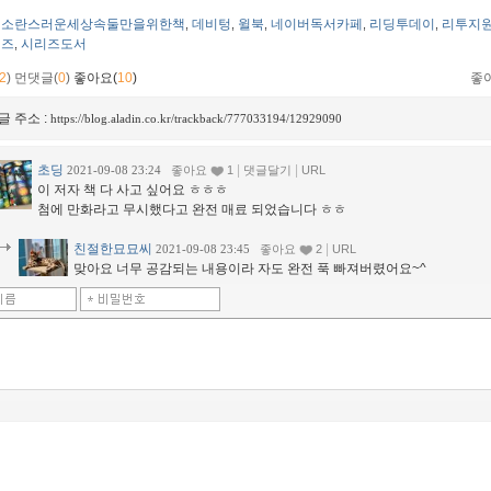
소란스러운세상속둘만을위한책
데비텅
윌북
네이버독서카페
리딩투데이
리투지
,
,
,
,
,
즈
시리즈도서
,
2
)
먼댓글(
0
)
좋아요(
10
)
좋
글 주소 :
https://blog.aladin.co.kr/trackback/777033194/12929090
초딩
|
|
2021-09-08 23:24
좋아요
1
댓글달기
URL
이 저자 책 다 사고 싶어요 ㅎㅎㅎ
첨에 만화라고 무시했다고 완전 매료 되었습니다 ㅎㅎ
친절한묘묘씨
|
2021-09-08 23:45
좋아요
2
URL
맞아요 너무 공감되는 내용이라 자도 완전 푹 빠져버렸어요~^