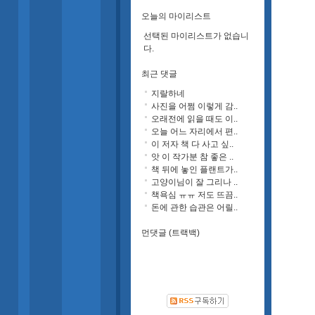
오늘의 마이리스트
선택된 마이리스트가 없습니
다.
최근 댓글
지랄하네
사진을 어쩜 이렇게 감..
오래전에 읽을 때도 이..
오늘 어느 자리에서 편..
이 저자 책 다 사고 싶..
앗 이 작가분 참 좋은 ..
책 뒤에 놓인 플랜트가..
고양이님이 잘 그리나 ..
책욕심 ㅠㅠ 저도 뜨끔..
돈에 관한 습관은 어릴..
먼댓글 (트랙백)