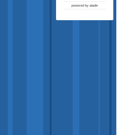
powered by
aladin