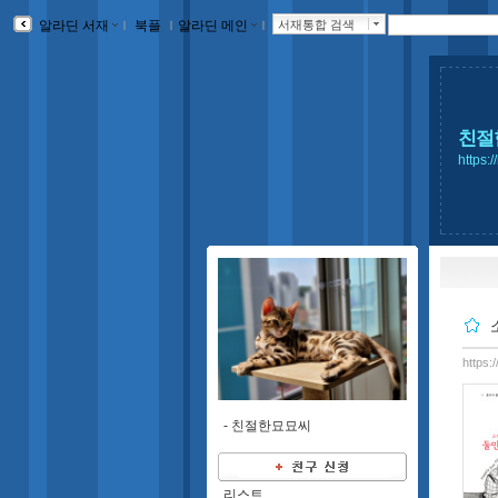
알라딘 서재
ｌ
북플
ｌ
알라딘 메인
ｌ
서재통합 검색
친절
https:
https:
-
친절한묘묘씨
리스트