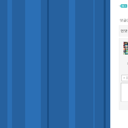
댓글(
먼댓