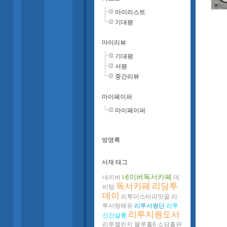
마이리스트
기대평
마이리뷰
기대평
서평
중간리뷰
마이페이퍼
마이페이퍼
방명록
서재 태그
네이버독서카페
네이버
데
독서카페
리딩투
비텅
데이
리투미스터피맛골
리
투사랑해유
리투서평단
리투
리투지원도서
신간살롱
리투챌린지
블루홀6
소담출판