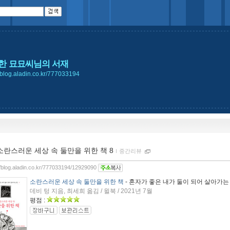
한 묘묘씨님의 서재
//blog.aladin.co.kr/777033194
소란스러운 세상 속 둘만을 위한 책 8
ｌ
중간리뷰
//blog.aladin.co.kr/777033194/12929090
소란스러운 세상 속 둘만을 위한 책
- 혼자가 좋은 내가 둘이 되어 살아가는
데비 텅 지음, 최세희 옮김 / 윌북 / 2021년 7월
평점 :