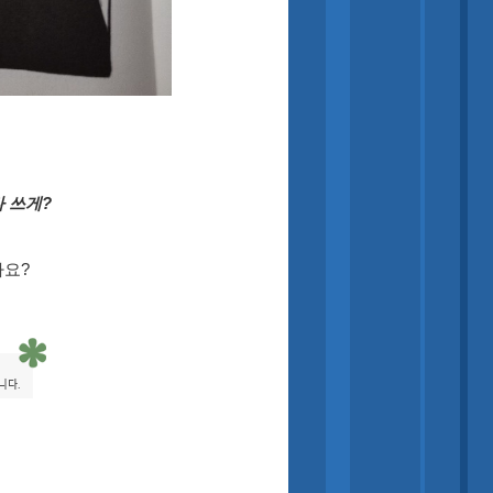
 쓰게?
까요?