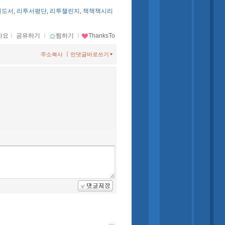
원도서
리투서평단
리투챌린지
책책책시리
,
,
,
아요
ｌ
공유하기
ｌ
찜하기
ｌ
ThanksTo
ㅣ
주소복사
먼댓글바로쓰기