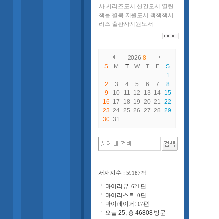
사
시리즈도서
신간도서
열린
책들
윌북
지원도서
책책책시
리즈
출판사지원도서
2026
8
S
M
T
W
T
F
S
1
2
3
4
5
6
7
8
9
10
11
12
13
14
15
16
17
18
19
20
21
22
23
24
25
26
27
28
29
30
31
서재지수
: 59187점
마이리뷰:
편
621
마이리스트:
편
0
마이페이퍼:
편
17
오늘 25, 총 46808 방문