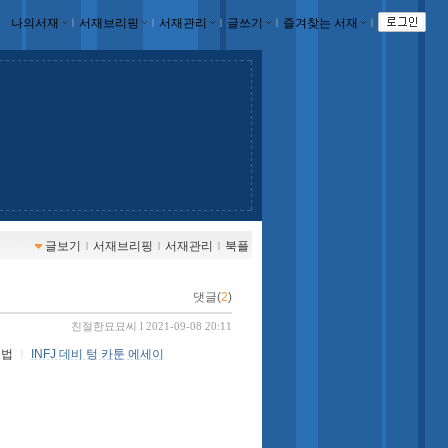
나의서재
ｌ
서재브리핑
ｌ
서재관리
ｌ
글쓰기
ｌ
즐겨찾는 서재
ｌ
글보기
ｌ
서재브리핑
ｌ
서재관리
ｌ
북플
댓글(
2
)
친절한묘묘씨
l 2021-09-08 20:11
 법
ㅣ
INFJ 데비 텅 카툰 에세이