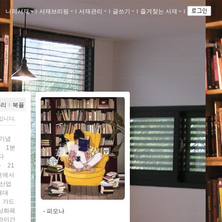
나의서재
ｌ
서재브리핑
ｌ
서재관리
ｌ
글쓰기
ｌ
즐겨찾는 서재
ｌ
관리
ｌ
북플
입니다.
년기념
1분
다
환
21
2호에서
차산업
세대
가드
상화폐
-
피오나
와이간