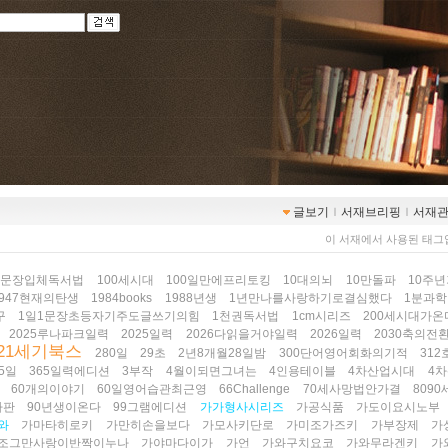
글보기
ｌ
서재브리핑
ｌ
서재
이 서재에서 사용된 태그
1문장입체독서법
100세시대
100일만에프리토킹
10대의뇌
10만돌파
10주
1947현재의탄생
1984books
1988년생
1년만나를사랑하기로결심했다
1분과학
구
1일1문장초등자기주도글쓰기의힘
1천권독서법
1cm시리즈
200세시대가온
2025루나파크일력
2025일력
2026다읽을거야일력
2026일력
2030축의전
21세기북스
280일
29초
2년8개월28일밤
300단어영어회화의기적
31
65일
365일력에디션
3부작
4월이되면그녀는
4인용테이블
4차산업시대
4
60개의이야기
60일영어습관최근영
66Challenge
70세사망법안가결
8090
사판
90년생이온다
99그램에디션
가가형사시리즈
가공식품
가도이요시노부
와
가마타히로키
가만히손을보다
가모사키단로
가미조가즈키
가부장제
가
조그만사랑이반짝이누나
가야마다이가
가언
가와구치요코
가와무라겐키
가