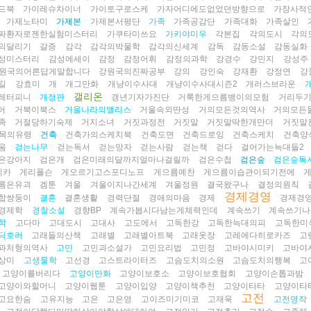
드북
가이레슈차이너
가이토구로스케
가자어디에도없었던방향으로
가장사적
가제노타미
가제본
가제본서평단
가족
가족공감단
가족대화
가족살인
짜환자로젠한실험미스터리
가쿠타미쓰요
가키야미우
각본집
각의도시
각의
의달리기
갈증
감각
감각의박물학
감각의신세계
감독
감동소설
감동실화
성미스터리
감성에세이
감정
감정어휘
감정의과학
강경수
강민지
강성주
원국의어른답게말합니다
강원국의진짜공부
강의
강인숙
강재환
강정연
강
길
강효미
개
개그만화
개냥이수사대
개냥이수사대시즌2
개러스브라운
갤리온
레터피니
개정판
갱년기자가진단
거룩한게으름뱅이의모험
거리두
어
거북이북스
거울나라의앨리스
거울속외딴성
거의모든것의역사
거의모든
족
거절당하기숙제
거지소녀
거짓과정전
거짓말
거짓말딱한개만더
거짓말
목의유령
건축
건축가의스케치북
건축도면
건축드로잉
건축스케치
건축양
움
걷는나무
걷는독서
걷는망자
걷는사람
걷는책
걷다
걸어가는늑대들2
은강아지
검은개
검은미래의달까지얼마나걸릴까
검은수첩
검은숲
검은숲독
니카
게리폴슨
게오르기고스포디노프
게으름예찬
게으름이습관이되기전에
름은유괴
겜툰
겨울
겨울이지나간세계
겨울정원
결국왔구나
결정의원칙
경제경영
합쌍둥이
결혼
결혼생활
경력단절
경애의마음
경제
경제경
경제학
경찰소설
경향BP
계속가봅시다남는게체력인데
계속쓰기
계속쓰기나
학
고다마
고대도시
고대사
고도에서
고독한강
고독한늑대의피
고독한미
딕호러
고래들의산책
고래별
고래별아트북
고래옷장
고레에다히로카즈
고
과처형의역사
고민
고민과소설가
고민요리법
고민정
고바야시미키
고바야
상미
고생물학
고선경
고스트라이터즈
고슴도치의소원
고슴도치의행복
고
고양이를버리다
고양이만화
고양이보호소
고양이보호협회
고양이손톱과밤
고양이와할머니
고양이웹툰
고양이입양
고양이책추천
고양이타타
고양이타
고전
고요한숨
고유지능
고은
고은영
고이즈미기미코
고재욱
고전명작