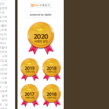
있다
꿈은토
이코
powered by
aladin
살기로
과가까
는물리
는어쩌
나는인
고싶다
수있다
균열내
만의산
나무
비도감
나에
나오키
인자에
나의
나이듦
야
나
나태주
날개
남성
내
남
살아보