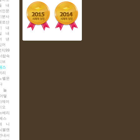
들
내
어인문
기분사
대로산
기
내
일
내
어
낸
있어
넛지99
서랍속
티브
릭스
끼리
노벨문
다
놀
어떻
가제이
미오
뉴베리
베스
게
니
닉블랜
안내서