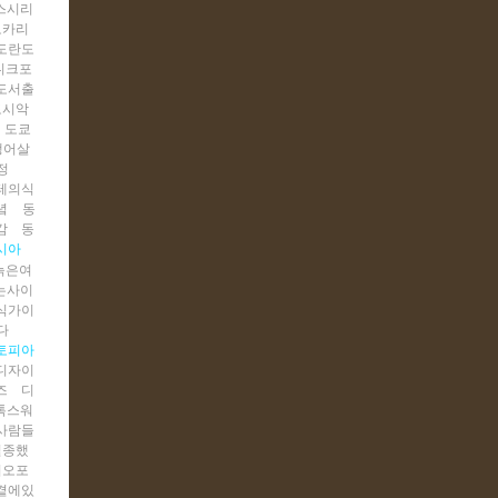
스시리
토카리
도란도
니크포
도서출
도시악
도쿄
갱어살
정
테의식
녘
동
감
동
시아
늙은여
는사이
식가이
다
토피아
디자이
즈
디
톡스워
사람들
멸종했
디오포
곁에있