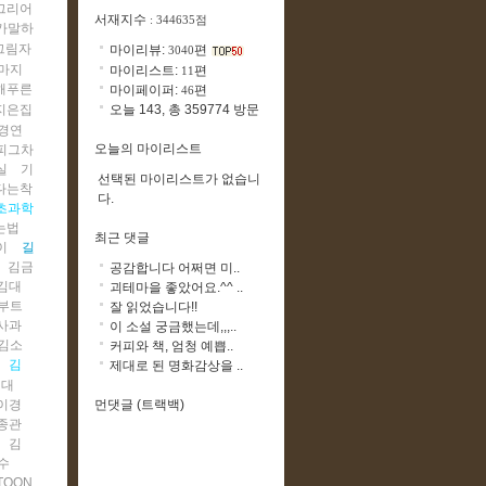
그리어
서재지수
: 344635점
가말하
그림자
마이리뷰:
편
3040
마지
마이리스트:
편
11
해푸른
마이페이퍼:
편
46
오늘 143, 총 359774 방문
지은집
경연
오늘의 마이리스트
피그차
실
기
선택된 마이리스트가 없습니
다는착
다.
초과학
는법
최근 댓글
이
길
김금
공감합니다 어쩌면 미..
김대
괴테마을 좋았어요.^^ ..
부트
잘 읽었습니다!!
사과
이 소설 궁금했는데,,,..
김소
커피와 책, 엄청 예쁩..
김
제대로 된 명화감상을 ..
정대
먼댓글 (트랙백)
이경
종관
김
수
TOON