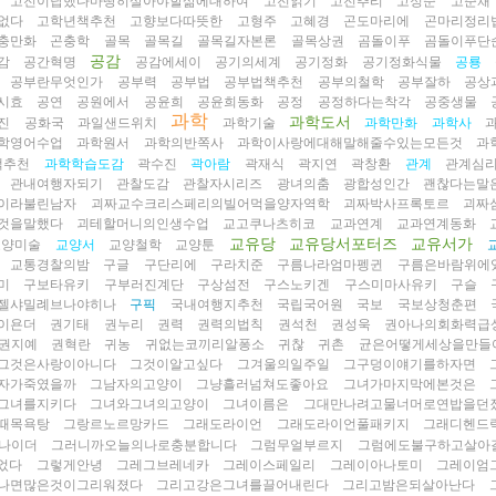
고전이답했다마땅히살아야할삶에대하여
고전읽기
고전추리
고정순
고준채
없다
고학년책추천
고향보다따뜻한
고형주
고혜경
곤도마리에
곤마리정리
충만화
곤충학
골목
골목길
골목길자본론
골목상권
곰돌이푸
곰돌이푸단
공감
감
공간혁명
공감에세이
공기의세계
공기정화
공기정화식물
공룡
공부란무엇인가
공부력
공부법
공부법책추천
공부의철학
공부잘하
공상
시효
공연
공원에서
공윤희
공윤희동화
공정
공정하다는착각
공중생물
과학
과학도서
진
공화국
과일샌드위치
과학기술
과학만화
과학사
학영어수업
과학원서
과학의반쪽사
과학이사랑에대해말해줄수있는모든것
과
책추천
과학학습도감
곽수진
곽아람
곽재식
곽지연
곽창환
관계
관계심
관내여행자되기
관찰도감
관찰자시리즈
광녀의춤
광합성인간
괜찮다는말
이라불린남자
괴짜교수크리스페리의빌어먹을양자역학
괴짜박사프록토르
괴짜
것을말했다
괴테할머니의인생수업
교고쿠나츠히코
교과연계
교과연계동화
교유당
교유당서포터즈
교유서가
교양미술
교양서
교양철학
교양툰
교통경찰의밤
구글
구단리에
구라치준
구름나라엄마펭귄
구름은바람위에
미
구보타유키
구부러진계단
구상섬전
구스노키겐
구스미마사유키
구슬
젤샤밀례브나야히나
구픽
국내여행지추천
국립국어원
국보
국보상청춘편
이욘더
권기태
권누리
권력
권력의법칙
권석천
권성욱
권아나의회화력급
권지예
권혁란
귀농
귀없는코끼리알퐁소
귀찮
귀촌
균은어떻게세상을만들
그것은사랑이아니다
그것이알고싶다
그겨울의일주일
그구덩이얘기를하자면
자가죽였을까
그남자의고양이
그냥흘러넘쳐도좋아요
그녀가마지막에본것은
그녀를지키다
그녀와그녀의고양이
그녀이름은
그대만나려고물너머로연밥을던
때목욕탕
그랑르노르망카드
그래도라이언
그래도라이언풀패키지
그래디헨드
나이더
그러니까오늘의나로충분합니다
그럼무얼부르지
그럼에도불구하고살아
었다
그렇게안녕
그레그브레네카
그레이스페일리
그레이아나토미
그레이엄
나면많은것이그리워졌다
그리고강은그녀를끌어내린다
그리고밤은되살아난다