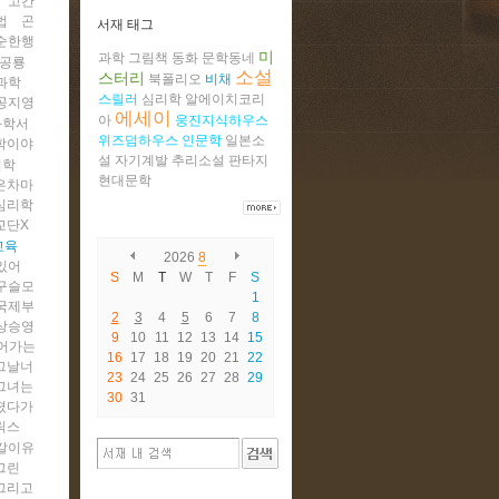
고칸
법
곤
서재 태그
순한행
미
과학
그림책
동화
문학동네
공룡
소설
스터리
북폴리오
비채
과학
스릴러
심리학
알에이치코리
공지영
에세이
아
웅진지식하우스
과학서
위즈덤하우스
인문학
일본소
학이야
설
자기계발
추리소설
판타지
리학
현대문학
은차마
심리학
교단X
교육
2026
8
있어
S
M
T
W
T
F
S
구슬모
1
국제부
2
3
4
5
6
7
8
상승영
9
10
11
12
13
14
15
어가는
16
17
18
19
20
21
22
그날너
23
24
25
26
27
28
29
그녀는
30
31
졌다가
릭스
갈이유
그린
그리고