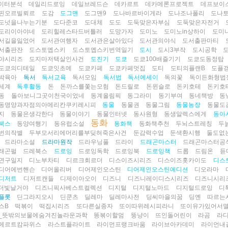
이터분석
데일리드로잉
데일브레드슨
데카르트
데카메론프로젝트
데프보이
핀오르빌뢰르
도감
도그맨
도그맨9
도나바르바이게라
도나조나폴리
도나
도넛을나누는기분
도다준코
도대체
도도
도둑맞은자부심
도둑맞은자전거
도리이아야네
도리힐레스타드버틀러
도망가자
도미노
도미노in상하이
도미
서길을잃었어
도서관여행자
도서관은살아있다
도서관의야식
도서출판마티
서출판잔
도스토옙스키
도스토옙스키번역일기
도시
도시3부작
도시공학
야시리즈
도지마저택살인사건
도진기
도쿄
도쿄100배즐기기
도쿄도동정탑
도쿄의디테일
도쿄잇초메
도쿄카페
도쿄카페멋집
도티
도티의플랜B
도플
박육아
독서
독서교육
독서모임
독서법
독서에세이
독의꽃
독이든화형법
세계
독후활동
돈
돈까스를쫓는모험
돈드릴로
돈윈슬로
돈키호테
돈키호
동
돌아보니그곳이천국이었네
동계올림픽
동그라미
동기부여
동네책방
동
동명양과자점의아메리칸쿠키레시피
동물
동물권
동물그림
동물농장
동물도
지
동물은생각한다
동물이야기
동물인터넷
동사원형
동생알렉스에게
동아
동화
북스
동양여행기
동유럽소설
동화책
동화책추천
두뇌스트레칭
두
번의작별
두부모서리에머리를부딪혀죽은사건
둔감력수업
둔색환시행
둘도없
드라마소설
드라마원작
드라우닝풀
드라이
드래곤마스터
드래곤마스터공
래곤펄
드레북스
드로잉
드로잉독학
드로잉북
드로잉책
드롭
드림온
듣
연구일지
디노부차티
디르크회르더
디스이즈시리즈
디스이즈홋카이도
디스
디어에번핸슨
디어올리버
디어제인오스틴
디어제인오스틴에디션
디오라마
디저트
디저트캔들
디제이아오이
디즈니
디즈니레이디스시리즈
디즈니시리
더빛날거야
디즈니픽사베스트컬렉션
디지털
디지털노마드
디지털드로잉
디
플롯
딘그라지오시
딘쿤츠
딜레마
딜레마사전
딩씨마을의꿈
딩옌
따르는
스B
떡볶이
떡집시리즈
또다른실종자
또이따위레시피라니
또이유가있어서
_뜻밖의보물에숨겨진놀라운과학
똥볶이할멈
뚱냥이
뜨인돌어린이
라곰
라
메르트캄파위스
라스트플라이트
라이먼프랭크바움
라이브아카데미
라이언내