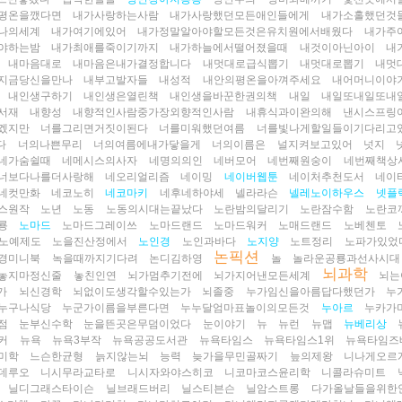
평온을깼다면
내가사랑하는사람
내가사랑했던모든애인들에게
내가소홀했던것
나의세계
내가여기에있어
내가정말알아야할모든것은유치원에서배웠다
내가주
야하는밤
내가최애를죽이기까지
내가하늘에서떨어졌을때
내것이아닌아이
내
내마음대로
내마음은내가결정합니다
내멋대로급식뽑기
내멋대로뽑기
내멋
지금당신을만나
내부고발자들
내성적
내안의평온을아껴주세요
내어머니이야
내인생구하기
내인생은열린책
내인생을바꾼한권의책
내일
내일또내일또내
서재
내향성
내향적인사람중가장외향적인사람
내휴식과이완의해
낸시스프링
겠지만
너를그리면거짓이된다
너를미워했던여름
너를빛나게할일들이기다리고
다
너의나쁜무리
너의여름에내가닿을게
너의이름은
널지켜보고있어
넛지
네가숨쉴때
네메시스의사자
네명의의인
네버모어
네번째원숭이
네번째책상
너보다나를더사랑해
네오리얼리즘
네이밍
네이버웹툰
네이처추천도서
네이
네컷만화
네코노히
네코마키
네후네하야세
넬라라슨
넬레노이하우스
넷플
스원작
노년
노동
노동의시대는끝났다
노란밤의달리기
노란잠수함
노란코
룡
노마드
노마드그레이쓰
노마드랜드
노마드워커
노매드랜드
노베첸토
노예제도
노을진산정에서
노인경
노인과바다
노지양
노트정리
노파가있었
논픽션
경미니북
녹을때까지기다려
논디김하영
놀
놀라운공룡과선사시대
뇌과학
놓지마정신줄
놓친인연
뇌가멈추기전에
뇌가지어낸모든세계
뇌는
가
뇌신경학
뇌없이도생각할수있는가
뇌졸중
누가임신을아름답다했던가
누
누구나식당
누군가이름을부른다면
누누달엄마표놀이의모든것
누아르
누카가
점
눈부신수학
눈을뜬곳은무덤이었다
눈이야기
뉴
뉴런
뉴맵
뉴베리상
커
뉴욕
뉴욕3부작
뉴욕공공도서관
뉴욕타임스
뉴욕타임스1위
뉴욕타임즈
미학
느슨한균형
늙지않는뇌
능력
늦가을무민골짜기
늪의제왕
니나게오르
데루오
니시무라교타로
니시자와야스히코
니코마코스윤리학
니콜라슈미트
닐디그래스타이슨
닐브래드버리
닐스티븐슨
닐암스트롱
다가올날들을위한