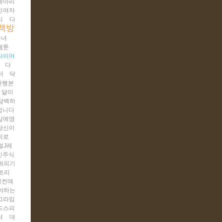
레아리
친여자
리
다
책방
숙녀
웹툰
다이어
다
터
닥
단행본
달이
담백하
겁니다
삶에명
당신이
피로
얼J레
신주식
화의기
토리
덩컨매
야하는
그라임
드스피
셔
데