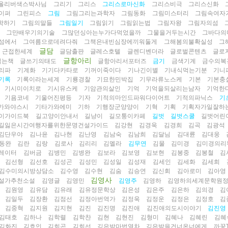
올리버색스박사님
그리기
그리스
그리스로마신화
그리스비극
그리스신화
이퍼
그린피스
그림
그림그리는과학자
그림동화
그림미스터리
그림속여자
학하기
그림의말들
그림일기
그림읽기
그림읽는법
그림자왕
그림자의섬
전
그만배우기의기술
그많던싱아는누가다먹었을까
그물을거두는시간
그바다의
섬에서
그여름으로데려다줘
그책은내빈심장에끼워둘게
그해봄의불확실성
그
글담
근접한세계
글담출판
글레스호텔
글렌디벤더라
글로벌콘텐츠
글로
글항아리
읽는책
글쓰기의태도
글항아리서포터즈
금기
금색기계
금수의복
리파
기계화
기기다카타로
기꺼이죽이다
기나긴이별
기내식먹는기분
기니
기록
기록이라는세계
기룡경찰
기묘한민박집
기무라류노스케
기본
기본충
기시미이치로
기시유스케
기암관의살인
기억
기억을되살리는남자
기억한
기욤코네
기울어진평등
기자
기적의마인드파워다이어트
기적의파닉스
기
가와야스시
기타가와에미
기하
기행장군양양이
기혁
기획
기획자가일잘하
이가이드북
길고양이안내서
길냥이
길모퉁이카페
길벗
길벗스쿨
길벗어린
길잃은시간여행자를위한문명건설가이드
김강현
김경욱
김경희
김곡
김광석
김단우야
김나윤
김나현
김난영
김남숙
김남희
김달님
김대륜
김대웅
동완
김란
김랑
김로사
김리리
김멜라
김무연
김물
김미경
김미경의리
레이터
김버금
김병민
김병완
김보라
김보영
김보현
김봉중
김봉철
김
김선형
김선호
김성곤
김성민
김성일
김성재
김세인
김세화
김세희
김수미의시방상담소
김수영
김수현
김숨
김승연
김신회
김아로미
김아영
김영사
설가추천소설
김영글
김영민
김영주
김영하
김영하의세계문학원
김원영
김유담
김유래
김유정문학상
김은성
김은주
김은하
김의경
김
김일두
김장환
김점선
김정아번역가
김정욱
김정운
김정은
김정호
김
김중혁
김지원
김지현
김진
김진명
김진애
김진애의도시이야기
김진영
김태호
김하나
김학렬
김학찬
김현
김현진
김형미
김혜나
김혜린
김혜
김화진
김효인
김희곤
김희선
깊은밤마법열차
깊은밤을건너온너에게
까꿍