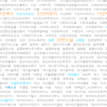
스미첼
다꾸
다나카미치
다나카히로아키
다니엘라자글렌카테라치니
다니엘
넉장반타임머신블루스
다도
다독다독
다락방에서남편들이내려와
다락방의미
를건너다
다리우스포루
다봄
다비드그로스만
다비드라게르크란츠
다비드칼
다산북스
다산어린이
다산
다산사이언스
다산에듀
다산지식하우스
시그림이그리고싶어졌어
다시리더란무엇인가
다시만나다
다시벨
다시비웃는
다시태어난다면한국에서살겠습니까
다윈
다윈의사도들
다윈의실험실
다음
아니면죽음을
다이애나마컴
다이애나파리드
다이앤세터필드
다이앤애커먼
단단한인생을만들지
다정한매일매일
다정한위선자.
다중언어
다카노가즈아키
다케무라도모코
다케요시유스케
다쿠아즈
다판다편의점
닥터베르
닥터앤닥
단편소설
어
단어탐정
단요
단지뉴욕의맛
단편
단편집
단편집추천
달려가는소설
달력
달로와
달리기
달리기의기쁨
달리는조사관
달의영휴
달콤한노래
달콤한복수주식회사
달콤한숨결
달콤한책
달탐험
달팽이식당
게시간전쟁에서패배한다
당신은빛나고있어요
당신은이기적인게아니라독립적인
로부터
당신의별이사라지던밤
당신의별자리는무엇인가요
당신의사전
당신의
아오면좋겠다
당신이남긴증오
당신이모르는민주주의
당신이몰랐던박람회장
연한것들
당한만큼갚아준다
대구
대나무가우는섬
대나무숲양조장집
대니샤
드
대니얼예긴
대니얼지블랫
대니얼코일
대니얼하먼
대니얼화이트슨
대니
소설
대문자뱀
대문호
대본집
대불호텔의유령
대브필키
대상작
대수
대
대원아이씨
대중과학서
대중음악
대통령
대학내일
대학일기
대형견
대
걸비포
더글라스케네디
더난
더난출판
더모던
더미스터리클럽
더숲
더스
집
더퀘스트
더클럽
더테이블
더팀
더포스
덕후
덕후일기_시간죽이기
버라리비
데버라워런
데번프라이스
데비밀먼
데생
데스미션
데스미션죽어
데이브거니
데이비드기펄스
데이비드다우니
데이비드런시먼
데이비드로버트
비드발다치
데이비드버스
데이비드셰프
데이비드스톤마튼의멋진세계
데이비
이비드웨스트
데이비드위즈너
데이비드이글먼
데이비드플렁커트
데이비드피