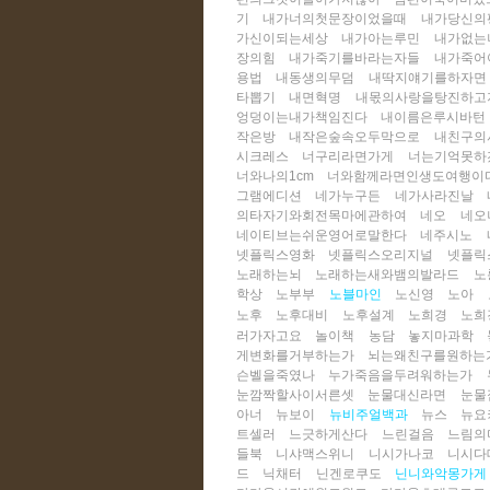
기
내가너의첫문장이었을때
내가당신의
가신이되는세상
내가아는루민
내가없는
장의힘
내가죽기를바라는자들
내가죽어
용법
내동생의무덤
내딱지얘기를하자면
타뽑기
내면혁명
내몫의사랑을탕진하고
엉덩이는내가책임진다
내이름은루시바턴
작은방
내작은숲속오두막으로
내친구의
시크레스
너구리라면가게
너는기억못하
너와나의1cm
너와함께라면인생도여행이
그램에디션
네가누구든
네가사라진날
의타자기와회전목마에관하여
네오
네오
네이티브는쉬운영어로말한다
네주시노
넷플릭스영화
넷플릭스오리지널
넷플릭
노래하는뇌
노래하는새와뱀의발라드
노
학상
노부부
노블마인
노신영
노아
노후
노후대비
노후설계
노희경
노희
러가자고요
놀이책
농담
놓지마과학
게변화를거부하는가
뇌는왜친구를원하는
슨벨을죽였나
누가죽음을두려워하는가
눈깜짝할사이서른셋
눈물대신라면
눈물
아너
뉴보이
뉴비주얼백과
뉴스
뉴요
트셀러
느긋하게산다
느린걸음
느림의
들북
니샤맥스위니
니시가나코
니시다
드
닉채터
닌겐로쿠도
닌니와악몽가게