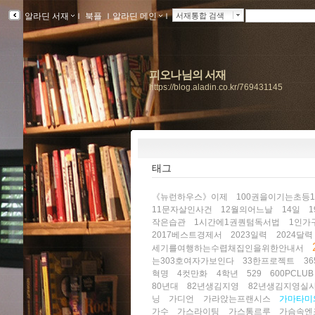
알라딘 서재
ｌ
북플
ｌ
알라딘 메인
ｌ
서재통합 검색
피오나님의 서재
https://blog.aladin.co.kr/769431145
태그
《뉴런하우스》이제
100권을이기는초등
11문자살인사건
12월의어느날
14일
작은습관
1시간에1권퀀텀독서법
1인가
2017베스트경제서
2023일력
2024달력
세기를여행하는수렵채집인을위한안내서
는303호여자가보인다
33한프로젝트
3
혁명
4컷만화
4학년
529
600PCLUB
80년대
82년생김지영
82년생김지영실
닝
가디언
가라앉는프랜시스
가마타미
가수
가스라이팅
가스통르루
가슴속엔