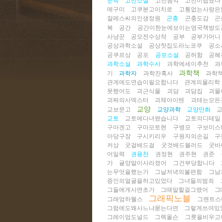
문학
고전소설
고전음악
고전이답했다
메구미
고쿠분고이치로
고통없는사랑은
잘레스씨의인생정원
곤충
곤충도감
곤
복
공간
공간이한눈에보이는영국책방도
사냥꾼
공모전수상작
공부
공부가머니
공상과학소설
공상찻집도라노코쿠
공소
공쿠르상
공포
공포소설
공허함
공혜
과학소설
과학수사
과학에세이추천
과
과학책
기
과학자
과학잔혹사
과학
관계에도연습이필요합니다
관계의물리학
못했어도
괴근식물
괴담
괴담집
괴물
괴짜의사덱스터
괴체아이텐
괴테는모든
교양
교보문고
교양과학
교양만화
교토
교토에다녀왔습니다
교토의디테일
구마겐고
구마모토현
구병모
구보미스
아당구장
구시키리우
구원자의손길
구
커상
굿걸배드걸
굿것배드블러드
굿바
어일력
권용찬
권정현
권주현
권준
가
귤양말이사라졌어
그건부당합니다
는무엇을했는가
그날저녁의불편함
그남
증인의얼굴을하고있었다
그녀들의범죄
그들에게사면초가
그때말할걸그랬어
그
그래픽노블
그래엄하웰스
그랜트스
그럼에도왜사느냐묻는다면
그렇게쓰여있
그레이엄도널드
그렉올슨
그릇을비우고