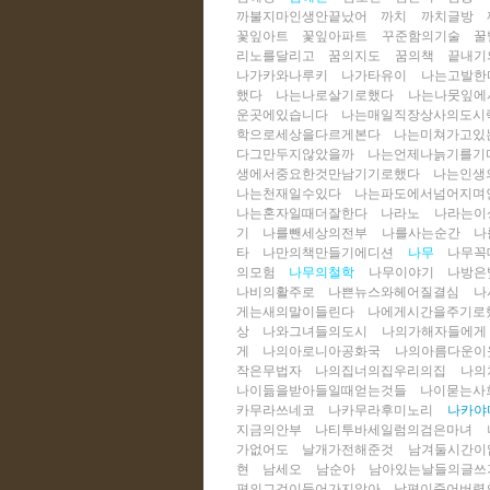
까불지마인생안끝났어
까치
까치글방
꽃잎아트
꽃잎아파트
꾸준함의기술
꿀
리노를달리고
꿈의지도
꿈의책
끝내기
나가카와나루키
나가타유이
나는고발한
했다
나는나로살기로했다
나는나뭇잎에
운곳에있습니다
나는매일직장상사의도시
학으로세상을다르게본다
나는미쳐가고있
다그만두지않았을까
나는언제나늙기를기
생에서중요한것만남기기로했다
나는인생
나는천재일수있다
나는파도에서넘어지며
나는혼자일때더잘한다
나라노
나라는이
기
나를뺀세상의전부
나를사는순간
나
타
나만의책만들기에디션
나무
나무꼭
의모험
나무의철학
나무이야기
나방은
나비의활주로
나쁜뉴스와헤어질결심
나
게는새의말이들린다
나에게시간을주기로
상
나와그녀들의도시
나의가해자들에게
게
나의아로니아공화국
나의아름다운이
작은무법자
나의집너의집우리의집
나의
나이듦을받아들일때얻는것들
나이묻는사
카무라쓰네코
나카무라후미노리
나카야
지금의안부
나티투바세일럼의검은마녀
가없어도
날개가전해준것
남겨둘시간이
현
남세오
남순아
남아있는날들의글쓰
편의그것이들어가지않아
남편이죽어버렸