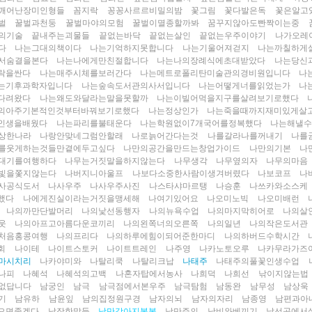
깨어난장미인형들
꼼지락
꽁꽁사르르비밀의밤
꽃그림
꽃다발은독
꽃은알고
벌
꿀벌과천둥
꿀벌마야의모험
꿀벌이멸종할까봐
꿈꾸지않아도빤짝이는중
의기술
끝내주는괴물들
끝없는바닥
끝없는살인
끝없는우주이야기
나가오레
다
나는그대의책이다
나는기억하지못합니다
나는기울어져걷지
나는까칠하게
서숨결을본다
나는나에게만친절합니다
나는나의장례식에초대받았다
나는당신
락을싼다
나는매주시체를보러간다
나는메트로폴리탄미술관의경비원입니다
나
는기후과학자입니다
나는숲속도서관의사서입니다
나는어떻게너를읽었는가
나
다려왔다
나는왜도와달라는말을못할까
나는이빌어먹을지구를살려보기로했다
의아주기본적인것부터바꿔보기로했다
나는정상인가
나는죽을때까지재미있게살
인생을배웠다
나는파리를불태운다
나는학원없이7개국어를정복했다
나는해낼
상한나라
나랑안맞네그럼안할래
나로늙어간다는것
나를갈라나를꺼내기
나를
를웃게하는것들만곁에두고싶다
나만의공간을만드는창업가이드
나만의기본
나
대기를여행하다
나무는거짓말을하지않는다
나무생각
나무옆의자
나무의마음
빛을쫓지않는다
나버지니아울프
나보다소중한사람이생겨버렸다
나보코프
나
사공식도서
나사우주
나사우주사진
나스타샤마르탱
나승훈
나쓰카와소스케
했다
나에게진실이라는거짓을맹세해
나여기있어요
나오미노빅
나오미배런
나의까만단발머리
나의낯선동행자
나의뉴욕수업
나의마지막히어로
나의살
웃
나의아프고아름다운코끼리
나의왼쪽너의오른쪽
나의일년
나의작은도서관
처음홍콩여행
나의프리다
나의하루에힘이되어준한마디
나의하버드수학시간
회
나이테
나이트스토커
나이트트레인
나주영
나카노토오루
나카무라가즈
마시치리
나카야미와
나탈리쿡
나탈리크납
나태주
나태주의풀꽃인생수업
나피
나혜석
나혜석의고백
나혼자탑에서농사
나희덕
나희선
낚이지않는법
없답니다
남궁인
남극
남극점에서본우주
남극탐험
남동완
남무성
남상욱
기
남유하
남윤잎
남의집정원구경
남자의뇌
남자의자리
남종영
남편과아
으면좋겠다
납작한말들
낭만강아지봉봉
낭만주의
낭비와베끼기
낯선곳에서