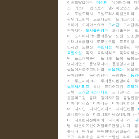
이비드W갤런슨
데이터
데이터과학
데
즈
덱스터
덴스토리
델리아오언스
델
시
도널드리치
도널드리치의일본미학
란우리그림책
도로시길먼
도리스레싱
르티에
도미야스요코
도서관
도서관에
판아시아
도서출판양파
도서출판온
도
어
도시에사막이들어온날
도전
도조겐
몬태나특급열차
도쿄문구점
도쿄여행
인사건
도현신
독립서점
독립출판
독
독일소설
독자
독학시리즈
독학이라는
탁
돌고래복순이
돌베개
돌봄
돌봄노
녘사이언스
동녘주니어
동명양과자점
물들이서로주고받는말
동물만화
동물복
동아엠앤비
동아엠엔비
동양방랑
동양
자
두도시이야기
두려움이란말따위
두
둘이서시리즈
듀나
드디어다윈
드라마
드북
드래곤마스터세트
드래곤티스
드
들풀의구원
등대
등대지기들
등장인물
디아더미세스
디아더유
디어에반한센
너
디자인
디자인매터스
디자인캔들
즈니프린세스
디즈니프린세스내일의너는
터
디트랜지션베이비
디파아나파라
디
딸
때론이유없이거절해도괜찮습니다
땡
습니다
똑가몰
똑똑한데가끔뭘몰라
똥
포프
라라호손
라르스스벤센
라마
라