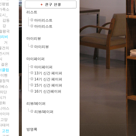
인평범
가족소
리스트
도시_
마이리스트
감동
강
마이리스트
철왕국
개리비
마이리뷰
기
거
마이리뷰
물건의
컨시어
마이페이퍼
식
걸온
마이페이퍼
서클럽
13기 신간 페이퍼
게이헨
14기 신간 페이퍼
결정적
15기 신간 페이퍼
영베스
16기 신간페이퍼
의단
식가
령화
리뷰/페이퍼
시야스
리뷰/페이퍼
아이야
고양
타태어
방명록
고전