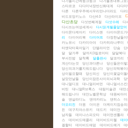
다가올시간에윙크윙크
다가올초대류그로
스타르코
다다미넉장반신화대계
다다미
다른
다른우주에서우리만나더라도
다리
비드포앙키노스
다산4.0
다산라이프
다산초당
다섯번째계절
다섯수레
다
다시쓰는여성세계사
다시읽게될줄알았어
다이몬다케아키
다이스맨
다이아몬드가
리
다이어리북
다이어트
다정한날들이
카노유시
다카미아야
다카히라나루미
터앤닥터육아일기
단델라이언
단숨
단
달
달가루
달까지3킬로미터
달달북다
부서진밤
달착륙
달출판사
달코끼리
게산다는것
당신과다른나
당신들은이렇
당신의과거를지워드립니다
당신의떡볶이
상이필요할때
당신의신
당신이꽃같이돌
살았던날들
당신이잠든사이의뇌과학
당
대니얼디포
대니얼리버먼
대니얼서스킨
비틴
대니얼R브룩스
대림미술관
대만
해드립니다
대안노벨문학상
대원씨아이
술
댄살라디노
댄야카리노
댄히스
더
더오리진
더원
더이은
더케이지짐승의
든
데구치야스유키
데드키
데미안
데
남자들
데이나스피오타
데이먼센톨라
스
데이비드매콜리
데이비드미첼
데이
겔할터
데이비드애덤
데이비드예거
데