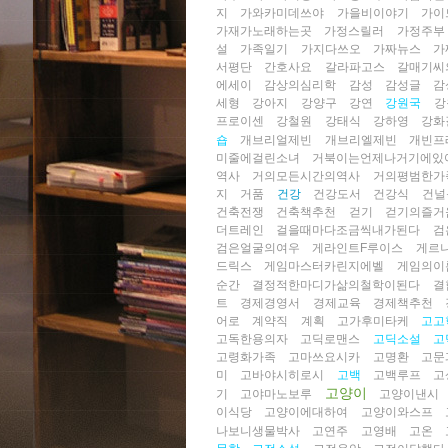
지
가와카미데쓰야
가을비이야기
가이
가재가노래하는곳
가정스릴러
가정주부
설
가족일기
가지다쓰오
가짜뉴스
가
서평단
간호사요
갈라파고스
갈매기씨
에세이
감상의심리학
감성
감성글
감
세형
강아지
강양구
강연
강원국
강
프로이센
강철원
강태식
강하영
강화
숍
개브리얼제빈
개브리엘제빈
개빈프
미줄에걸린소녀
거북이는언제나거기에있
역사
거의모든시간의역사
거의평범한가
지
거품
건강
건강도서
건강식
건널
건축전쟁
건축책추천
걷기
걷기의즐거
더트레인
걸을때마다조금씩내가된다
검
검은얼굴의여우
게라인트F루이스
게르
드릭스
게임마스터카린지에벨
게임의이
순간
결정적한마디가삶의철학이된다
결
트
경제경영서
경제교육
경제책추천
어로
계약직
계획
고가후미타케
고고
고독한용의자
고딕로맨스
고딕소설
고
고령화가족
고마쓰요시카
고명환
고문
미
고바야시히로시
고백
고백루프
고
고양이
기
고야마노보루
고양이낸시
이식당
고양이에대하여
고양이와스프
나보니생물박사
고연주
고영배
고온