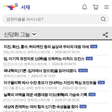
산당화 그늘
지진, 화산, 홍수, 허리케인 등의 실상과 우리의 대응 자세
리뷰
[재난의 세계사]
벤투의스케치북 | 2026-08-07 20:18
밈, 이기적 유전자로 신(神)을 오독하는 리처드 도킨스
리뷰
[도킨스의 신]
벤투의스케치북 | 2026-08-03 04:55
곽내혁의 [기론 -입자에서 장으로]을 읽어야겠다.
페이퍼
벤투의스케치북 | 2026-07-30 15:07
지구물리학 박사 수잔 호프가 안내하는 지진의 핵심 포인트들
리뷰
[지구를 흔드는 과학]
벤투의스케치북 | 2026-07-30 10:52
실록의 여백을 채운 세종대왕 이도(李裪)의 가슴속 기록
리뷰
[이도 다이어리]
벤투의스케치북 | 2026-07-28 20:56
세상에 존재하는 여러 힘의 신기한 속성들을 찾아
리뷰
[물리적 힘]
벤투의스케치북 | 2026-07-25 18:05