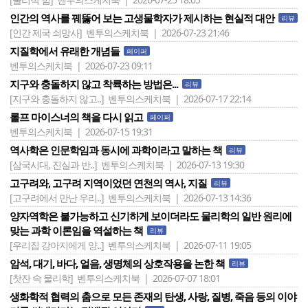
인간의 역사를 꿰뚫어 보는 고생물학자가 제시하는 현실적 대안
리뷰
[인간 제국 쇠망사]
벤투의스케치북 | 2026-07-23 21:46
지질학에서 유래한 개념들
페이퍼
벤투의스케치북 | 2026-07-23 09:11
지구와 충돌하지 않고 착륙하는 방법은...
리뷰
[지구와 충돌하지 않고..]
벤투의스케치북 | 2026-07-17 22:14
롤프 마이스너의 책을 다시 읽고
페이퍼
벤투의스케치북 | 2026-07-15 19:31
역사학은 인문학임과 동시에 과학이라고 말하는 책
리뷰
[삼국시대, 진실과 반..]
벤투의스케치북 | 2026-07-13 19:30
고구려와, 고구려 지역이었던 연천의 역사, 지질
리뷰
[고구려에서 만난 우리..]
벤투의스케치북 | 2026-07-13 14:36
양자역학은 불가능하고 신기하게 보이더라도 물리학의 일반 원리에
맞는 과학 이론임을 역설하는 책
리뷰
[우리집 강아지에게 양..]
벤투의스케치북 | 2026-07-11 19:05
암석, 대기, 바다, 얼음, 생명체의 상호작용을 논한 책
리뷰
[찻잔 속 물리학]
벤투의스케치북 | 2026-07-07 18:01
생화학적 협력의 춤으로 모든 존재의 탄생, 사랑, 질병, 죽음 등의 이야