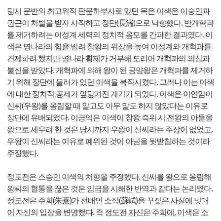
당시 문반의 최고위직 판문하부사로 있던 목은 이색은 이숭인과
권근이 처벌을 받자 사직하고 장단(長湍)으로 낙향했다. 반개혁파
를 제거하려는 이성계 세력의 정치적 음모를 간파한 결과였다. 이
색은 명나라의 힘을 빌려 창왕의 위상을 높여 이성계와 개혁파를
견제하려 했지만 명나라 황제가 거부해 도리어 개혁파의 의심과
불신을 받았다. 개혁파에 의해 왕이 된 공양왕은 개혁파를 제거하
기 위해 장단에 물러가 있던 이색을 복직시켰다. 그러나 이는 이색
에 대한 정치적 공세가 앞당겨진 계기가 되었다. 이색은 이인임이
신씨(우왕)를 옹립할 때 알고도 아무 말도 하지 않았다는 이유로
장단에 유배되었다. 이긍익은 이색이 창왕 즉위 시 전왕의 아들을
왕으로 세우려 한 것은 당시까지 우왕이 신씨라는 주장이 없었고,
우왕이 신씨라는 이유로 폐위된 것이 아님을 뒷받침하는 것이라
주장했다.
정도전은 스승인 이색의 처형을 주장했다. 신씨를 왕으로 옹립해
왕씨의 혈통을 끊은 것은 임금을 시해한 반역과 같다는 논리였다.
정도전은 주희(朱熹)가 선배인 소식(蘇軾)을 꾸짖은 사실에 빗대
어 자신의 입장을 변명했다. 즉 정도전 자신은 주희에, 이색은 소