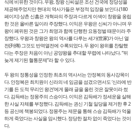
식에 비유한 것이다. 우왕, 창왕 신씨설은 조선 건국에 정당성을
제공해주었지만 현대의 역사가들은 부정적 입장을 보인다.(180
페이지) 상촌 신흠은 개혁파의 주장과 다르게 이색이 창왕을 옹립
한 것은 올바른 일이라 주장했다. 이익은 우왕은 신씨가 아니며 우
왕이 폐위된 것은 그가 최영과 함께 단행한 요동정벌 때문이라 주
장했다. 우왕과 창왕은 왕의 역사를 다루는 세가(世家)가 아닌 열
전(列傳) 그것도 반역열전에 수록되었다. 두 왕이 왕위를 찬탈했
다는 주장은 처음이 아닌 공양왕을 추대할 무렵에 나타났다. “뒤
늦게 제기된 혈통문제”라 할 수 있다.
두 왕의 정통성을 인정한 최초의 역사서는 안정복의 동사강목이
다. 안정복은 최치원이 신라의 네 임금을 섬겼으면서도 ‘신라에 반
기를 든 도적 무리인 왕건’에게 몰래 글을 올린 것은 잘못이라 썼
다. 김득배는 정몽주의 스승이다. 이익은 김득배가 정세운을 살해
한 사실 자체를 부정했다. 김득배는 권신 기철 일당을 제거한 후 2
등 공신에 책봉되었다. 정몽주는 제문을 통해 스승 김득배가 억울
하게 죽었다는 사실을 암시했다. 정당한 절차 없이 죽었다는 것이
다.