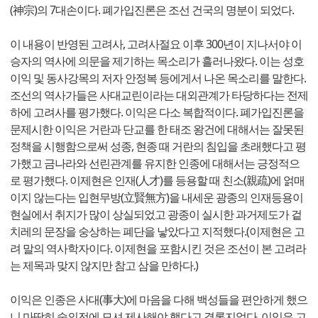
(神宗)의 7대손이다. 폐가입진론은 조선 건국의 명분이 되었다.
이 내용이 반영된 고려사, 고려사절요 이후 300년이 지나서야 이
승자의 역사에 의문을 제기하는 목소리가 흘러나왔다. 이는 성호
이익 및 동사강목의 저자 안정복 등에게서 나온 목소리를 말한다.
조선의 역사가들은 사대교린이라는 대외관계가 타당하다는 전제
하에 고려사를 평가했다. 이익은 다소 복합적이다. 폐가입진론을
문제시한 이익은 거란과 단교를 한 태조 왕건에 대해서는 잘못된
정책을 시행함으로써 성종, 현종 때 거란의 침입을 초래했다고 평
가했고 금나라와 선린관계를 유지한 인종에 대해서는 긍정적으
로 평가했다. 이제현은 인재(人才)를 등용할 때 친소(親疏)에 얽매
이지 않는다는 입현무방(立賢無方)을 내세운 광종의 인재등용이
현실에서 취지가 많이 상실되었고 광종이 실시한 과거제도가 겉
치레의 문장을 숭상하는 폐단을 낳았다고 지적했다.(이제현은 고
려 말의 역사학자이다. 이제현을 포함시킨 것은 조선이 본 고려라
는 제목과 맞지 않지만 참고 삼을 만하다.)
이익은 인종은 사대(事大)에 마음을 다해 백성들을 편안하게 했으
니 마땅히 숭의전에 모셔 제사해야 했다고 결론지었다. 이익은 고