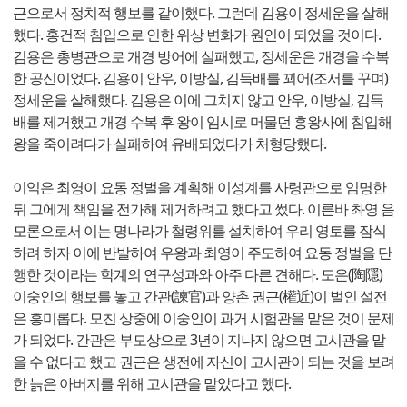
근으로서 정치적 행보를 같이했다. 그런데 김용이 정세운을 살해
했다. 홍건적 침입으로 인한 위상 변화가 원인이 되었을 것이다.
김용은 총병관으로 개경 방어에 실패했고, 정세운은 개경을 수복
한 공신이었다. 김용이 안우, 이방실, 김득배를 꾀어(조서를 꾸며)
정세운을 살해했다. 김용은 이에 그치지 않고 안우, 이방실, 김득
배를 제거했고 개경 수복 후 왕이 임시로 머물던 흥왕사에 침입해
왕을 죽이려다가 실패하여 유배되었다가 처형당했다.
이익은 최영이 요동 정벌을 계획해 이성계를 사령관으로 임명한
뒤 그에게 책임을 전가해 제거하려고 했다고 썼다. 이른바 촤영 음
모론으로서 이는 명나라가 철령위를 설치하여 우리 영토를 잠식
하려 하자 이에 반발하여 우왕과 최영이 주도하여 요동 정벌을 단
행한 것이라는 학계의 연구성과와 아주 다른 견해다. 도은(陶隱)
이숭인의 행보를 놓고 간관(諫官)과 양촌 권근(權近)이 벌인 설전
은 흥미롭다. 모친 상중에 이숭인이 과거 시험관을 맡은 것이 문제
가 되었다. 간관은 부모상으로 3년이 지나지 않으면 고시관을 맡
을 수 없다고 했고 권근은 생전에 자신이 고시관이 되는 것을 보려
한 늙은 아버지를 위해 고시관을 맡았다고 했다.