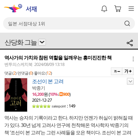
산당화 그늘
역사가의 가치와 참된 역할을 일깨우는 흥미진진한 책
메뉴
벤투의스케치북 2024/08/09 13:18
2
0
12
댓글 (
)
먼댓글 (
)
좋아요 (
)
조선이 본 고려
박종기
16,200
원 (
10%
↓
900
)
2021-12-27
: 149
역사는 승자의 기록이라고 한다. 하지만 언젠가 허실이 밝혀질 때
가 있다. 30년 넘게 고려사 연구에 천착해온 역사학자 박종기의
책 ‘조선이 본 고려’는 그런 사례들을 모은 책이다. 조선이 본 고려