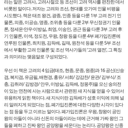
라는 말은 고려사, 고려사절요 등 조선이 고려 역사를 편찬한 데서
비롯된 말이다. 저자는 고려와 조선, 현대를 오가며 인물 비평을
시도했다. 책은 태조 왕건, 광종, 인종 등을 다룬 1부 고려 전기 인
물론, 의종, 이공승, 명종, 조위총 등을 다룬 2부 무신정권기 인물
론, 정세운·안우·이방실, 최영, 이숭인, 권근 등을 다룬 3부 고려 후
기 인물론, 이색, 정도전, 우왕, 창왕 등을 다룬 4부 폐가입진론에
연루된 인물론, 최치원, 김득배, 길재, 원천석 등을 다룬 5부 조선
에서 부활한 고려 인물론 및 조선 역사가들의 ‘고려 열전’, 그 특징
과 의미라는 맺음말로 구성되었다.
우선 이 책은 고려의 4 임금(태조, 현종, 문종, 원종)과 16 공신(신숭
겸, 복지겸, 유금필, 배현경, 홍유/ 서희/ 강감찬/ 윤관/ 김부식/ 조
충, 김취려/ 김방경/ 안우, 이방실, 김득배, 정몽주)을 모신 숭의전
이 있는 연천에 사는 사람으로서 관련된 새 지식을 얻을 수 있어서
유용하게 읽힌 책이다. 새 지식이란 김득배가 성호 이익에 의해 널
리 알려지게 되었다는 점, 폐가입진론에 대한 다양한 시각이 있다
는 점 등을 두고 이르는 말이다. 폐가입진론은 우왕, 창왕이 공민
왕의 아들이 아니라 신돈의 아들이라는 데에 근거해 가짜 왕인 그
들을 폐하고 진짜 왕인 공양왕을 세운다는 논리다. 공양왕은 신종