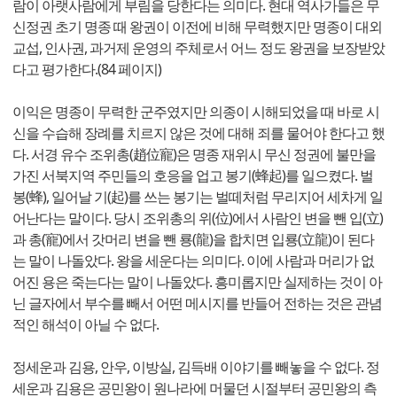
람이 아랫사람에게 부림을 당한다는 의미다. 현대 역사가들은 무
신정권 초기 명종 때 왕권이 이전에 비해 무력했지만 명종이 대외
교섭, 인사권, 과거제 운영의 주체로서 어느 정도 왕권을 보장받았
다고 평가한다.(84 페이지)
이익은 명종이 무력한 군주였지만 의종이 시해되었을 때 바로 시
신을 수습해 장례를 치르지 않은 것에 대해 죄를 물어야 한다고 했
다. 서경 유수 조위총(趙位寵)은 명종 재위시 무신 정권에 불만을
가진 서북지역 주민들의 호응을 업고 봉기(蜂起)를 일으켰다. 벌
봉(蜂), 일어날 기(起)를 쓰는 봉기는 벌떼처럼 무리지어 세차게 일
어난다는 말이다. 당시 조위총의 위(位)에서 사람인 변을 뺀 입(立)
과 총(寵)에서 갓머리 변을 뺀 룡(龍)을 합치면 입룡(立龍)이 된다
는 말이 나돌았다. 왕을 세운다는 의미다. 이에 사람과 머리가 없
어진 용은 죽는다는 말이 나돌았다. 흥미롭지만 실제하는 것이 아
닌 글자에서 부수를 빼서 어떤 메시지를 반들어 전하는 것은 관념
적인 해석이 아닐 수 없다.
정세운과 김용, 안우, 이방실, 김득배 이야기를 빼놓을 수 없다. 정
세운과 김용은 공민왕이 원나라에 머물던 시절부터 공민왕의 측