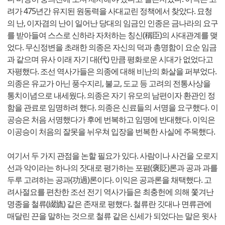
려가 475년간 유지된 원동력을 사대교린 정책에서 찾았다. 묘청
의 난, 이자겸의 난이 일어난 당대의 임금인 인종은 금나라의 요구
를 받아들여 스스로 신하라 자처하는 칭신(稱臣)의 사대관계를 맺
었다. 무신정변을 초래한 의종은 자신의 덕과 총명함이 요순 임금
과 같으며 유사 이래 자기 대(代) 만큼 평화로운 시대가 없었다고
자평했다. 조선 역사가들은 의종에 대해 비난의 화살을 퍼부었다.
의종은 유교가 아닌 풍수지리, 불교, 도교 등 고려의 전통사상을
통치이념으로 내세웠다. 의종은 자기 유모의 남편이자 환관인 정
함을 관료로 임명하려 했다. 의종은 신료들의 서명을 요구했다. 이
공승은 처음 서명했다가 후에 번복하고 임명에 반대했다. 이익은
이공승이 처음의 잘못을 뉘우쳐 입장을 번복한 사실에 주목했다.
여기서 두 가지 관점을 논할 필요가 있다. 사람이나 사건을 오로지
선과 악이라는 하나의 잣대로 평가하는 포폄(褒貶)론과 공과 과를
두루 고려하는 공과(功過)론이다. 이익은 공과론을 채택했다. 고
려사절요를 편찬한 조선 전기 역사가들은 최충헌에 의해 쫓겨난
명종을 철류(綴旒) 같은 존재로 평했다. 철류란 깃대나 면류관에
매달린 끈을 말하는 것으로 철류 같은 신세가 되었다는 말은 윗사