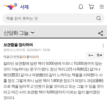
산당화 그늘
보관함을 정리하며
메뉴
벤투의스케치북 2025/06/11 18:58
2
0
6
댓글 (
)
먼댓글 (
)
좋아요 (
)
알라딘 보관함에 담은 책이 9,000권에 이르니 10,000권까지 담는
것이 가능하다는 문구가 떴다. 정신 차리고(?) 사족(蛇足) 같거나
췌언(贅言) 같거나 여분(餘分) 같이 느껴지는 책들을 삭제했다. 사
흘 정도 그렇게 하니 남은 책이 1,800권 정도가 되었다. 과잉(過剩)
으로 책을 담아두고 언젠가 읽을 것이라고 또는 그럴 수 있을 것이
라고 여긴 사이 보관함 책이 9,000권까지 이르는 일이 벌어졌던
것이다.