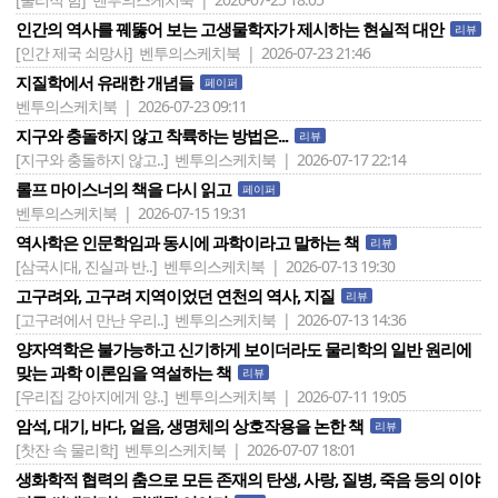
인간의 역사를 꿰뚫어 보는 고생물학자가 제시하는 현실적 대안
리뷰
[인간 제국 쇠망사]
벤투의스케치북 | 2026-07-23 21:46
지질학에서 유래한 개념들
페이퍼
벤투의스케치북 | 2026-07-23 09:11
지구와 충돌하지 않고 착륙하는 방법은...
리뷰
[지구와 충돌하지 않고..]
벤투의스케치북 | 2026-07-17 22:14
롤프 마이스너의 책을 다시 읽고
페이퍼
벤투의스케치북 | 2026-07-15 19:31
역사학은 인문학임과 동시에 과학이라고 말하는 책
리뷰
[삼국시대, 진실과 반..]
벤투의스케치북 | 2026-07-13 19:30
고구려와, 고구려 지역이었던 연천의 역사, 지질
리뷰
[고구려에서 만난 우리..]
벤투의스케치북 | 2026-07-13 14:36
양자역학은 불가능하고 신기하게 보이더라도 물리학의 일반 원리에
맞는 과학 이론임을 역설하는 책
리뷰
[우리집 강아지에게 양..]
벤투의스케치북 | 2026-07-11 19:05
암석, 대기, 바다, 얼음, 생명체의 상호작용을 논한 책
리뷰
[찻잔 속 물리학]
벤투의스케치북 | 2026-07-07 18:01
생화학적 협력의 춤으로 모든 존재의 탄생, 사랑, 질병, 죽음 등의 이야