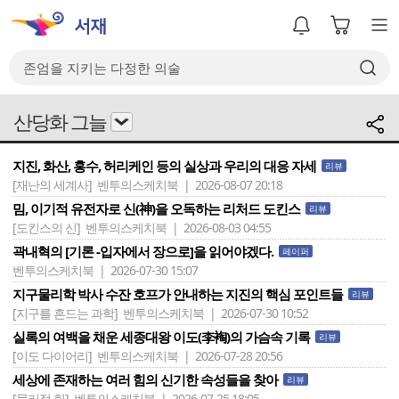
산당화 그늘
지진, 화산, 홍수, 허리케인 등의 실상과 우리의 대응 자세
리뷰
[재난의 세계사]
벤투의스케치북 | 2026-08-07 20:18
밈, 이기적 유전자로 신(神)을 오독하는 리처드 도킨스
리뷰
[도킨스의 신]
벤투의스케치북 | 2026-08-03 04:55
곽내혁의 [기론 -입자에서 장으로]을 읽어야겠다.
페이퍼
벤투의스케치북 | 2026-07-30 15:07
지구물리학 박사 수잔 호프가 안내하는 지진의 핵심 포인트들
리뷰
[지구를 흔드는 과학]
벤투의스케치북 | 2026-07-30 10:52
실록의 여백을 채운 세종대왕 이도(李裪)의 가슴속 기록
리뷰
[이도 다이어리]
벤투의스케치북 | 2026-07-28 20:56
세상에 존재하는 여러 힘의 신기한 속성들을 찾아
리뷰
[물리적 힘]
벤투의스케치북 | 2026-07-25 18:05