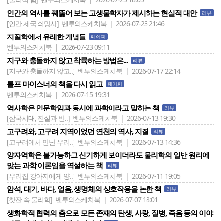
인간의 역사를 꿰뚫어 보는 고생물학자가 제시하는 현실적 대안
리뷰
[인간 제국 쇠망사]
벤투의스케치북 | 2026-07-23 21:46
지질학에서 유래한 개념들
페이퍼
벤투의스케치북 | 2026-07-23 09:11
지구와 충돌하지 않고 착륙하는 방법은...
리뷰
[지구와 충돌하지 않고..]
벤투의스케치북 | 2026-07-17 22:14
롤프 마이스너의 책을 다시 읽고
페이퍼
벤투의스케치북 | 2026-07-15 19:31
역사학은 인문학임과 동시에 과학이라고 말하는 책
리뷰
[삼국시대, 진실과 반..]
벤투의스케치북 | 2026-07-13 19:30
고구려와, 고구려 지역이었던 연천의 역사, 지질
리뷰
[고구려에서 만난 우리..]
벤투의스케치북 | 2026-07-13 14:36
양자역학은 불가능하고 신기하게 보이더라도 물리학의 일반 원리에
맞는 과학 이론임을 역설하는 책
리뷰
[우리집 강아지에게 양..]
벤투의스케치북 | 2026-07-11 19:05
암석, 대기, 바다, 얼음, 생명체의 상호작용을 논한 책
리뷰
[찻잔 속 물리학]
벤투의스케치북 | 2026-07-07 18:01
생화학적 협력의 춤으로 모든 존재의 탄생, 사랑, 질병, 죽음 등의 이야