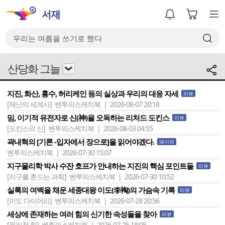
산당화 그늘
지진, 화산, 홍수, 허리케인 등의 실상과 우리의 대응 자세
리뷰
[재난의 세계사]
벤투의스케치북 | 2026-08-07 20:18
밈, 이기적 유전자로 신(神)을 오독하는 리처드 도킨스
리뷰
[도킨스의 신]
벤투의스케치북 | 2026-08-03 04:55
곽내혁의 [기론 -입자에서 장으로]을 읽어야겠다.
페이퍼
벤투의스케치북 | 2026-07-30 15:07
지구물리학 박사 수잔 호프가 안내하는 지진의 핵심 포인트들
리뷰
[지구를 흔드는 과학]
벤투의스케치북 | 2026-07-30 10:52
실록의 여백을 채운 세종대왕 이도(李裪)의 가슴속 기록
리뷰
[이도 다이어리]
벤투의스케치북 | 2026-07-28 20:56
세상에 존재하는 여러 힘의 신기한 속성들을 찾아
리뷰
[물리적 힘]
벤투의스케치북 | 2026-07-25 18:05