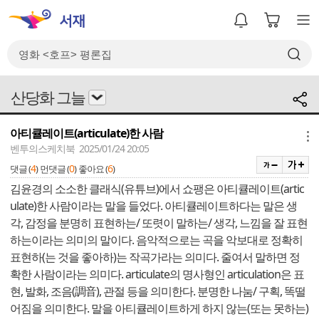
산당화 그늘
아티큘레이트(articulate)한 사람
메뉴
벤투의스케치북 2025/01/24 20:05
4
0
6
댓글 (
)
먼댓글 (
)
좋아요 (
)
김윤경의 소소한 클래식(유튜브)에서 쇼팽은 아티큘레이트(artic
ulate)한 사람이라는 말을 들었다. 아티큘레이트하다는 말은 생
각, 감정을 분명히 표현하는/ 또렷이 말하는/ 생각, 느낌을 잘 표현
하는이라는 의미의 말이다. 음악적으로는 곡을 악보대로 정확히
표현하(는 것을 좋아하)는 작곡가라는 의미다. 줄여서 말하면 정
확한 사람이라는 의미다. articulate의 명사형인 articulation은 표
현, 발화, 조음(調音), 관절 등을 의미한다. 분명한 나눔/ 구획, 똑떨
어짐을 의미한다. 말을 아티큘레이트하게 하지 않는(또는 못하는)