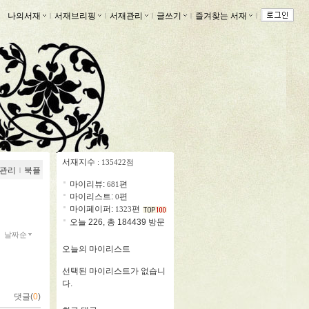
나의서재
ｌ
서재브리핑
ｌ
서재관리
ｌ
글쓰기
ｌ
즐겨찾는 서재
ｌ
서재지수
: 135422점
관리
ｌ
북플
마이리뷰:
편
681
마이리스트:
편
0
마이페이퍼:
편
1323
오늘 226, 총 184439 방문
날짜순
오늘의 마이리스트
선택된 마이리스트가 없습니
다.
댓글(
0
)