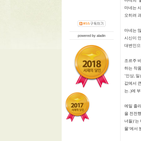
마네의
’
마네는 
오히려 
마네는 
powered by
aladin
시신이 
대변인으
조르주 
하는 작
’
인상
,
일
값에서 
는
..)
에 
에밀 졸
을 전전
녀들
)‘
는
물
‘
에서 