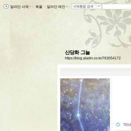
알라딘 서재
ｌ
북플
ｌ
알라딘 메인
ｌ
서재통합 검색
산당화 그늘
https://blog.aladin.co.kr/763054172
‘마