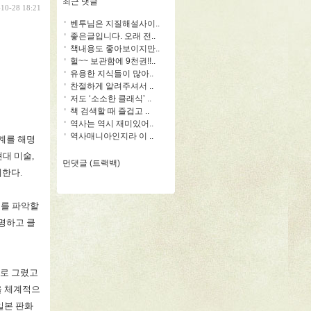
최근 댓글
-10-28 18:21
벤투님은 지질해설사이..
좋은글입니다. 오래 전..
책내용도 좋아보이지만..
헐~~ 보관함에 9천권!!..
유용한 지식들이 많아..
찬절하게 알려주셔서 ..
저도 ‘소소한 클래식’ ..
책 검색할 때 즐겁고 ..
역사는 역시 재미있어..
역사매니아인지라 이 ..
계를 해명
현대 미술
,
먼댓글 (트랙백)
제한다
.
모를 파악할
명하고 클
로 그렸고
을 체계적으
일본 판화