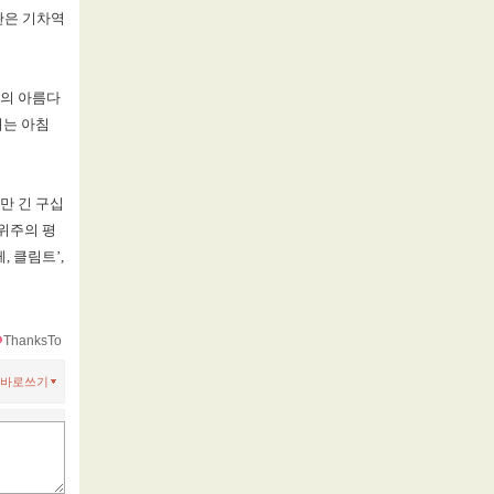
관은 기차역
의 아름다
서는 아침
만 긴 구십
위주의 평
레
,
클림트
’,
ThanksTo
바로쓰기