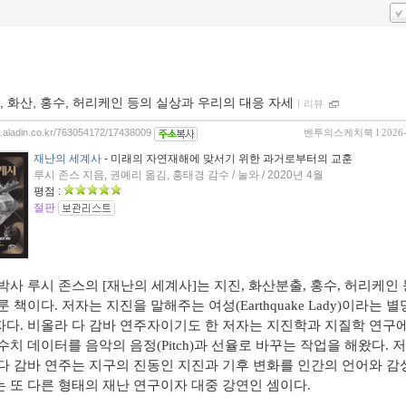
, 화산, 홍수, 허리케인 등의 실상과 우리의 대응 자세
ｌ
리뷰
og.aladin.co.kr/763054172/17438009
벤투의스케치북
l 2026
재난의 세계사
- 미래의 자연재해에 맞서기 위한 과거로부터의 교훈
루시 존스 지음, 권예리 옮김, 홍태경 감수 / 눌와 / 2020년 4월
평점 :
절판
박사 루시 존스의
[
재난의 세계사
]
는 지진
,
화산분출
,
홍수
,
허리케인 
룬 책이다
.
저자는 지진을 말해주는 여성
(Earthquake Lady)
이라는 별
자다
.
비올라 다 감바 연주자이기도 한 저자는 지진학과 지질학 연구
수치 데이터를 음악의 음정
(Pitch)
과 선율로 바꾸는 작업을 해왔다
.
저
다 감바 연주는 지구의 진동인 지진과 기후 변화를 인간의 언어와 감
 또 다른 형태의 재난 연구이자 대중 강연인 셈이다
.