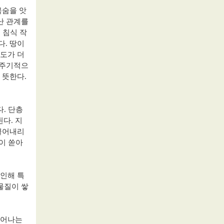
목숨을 앗
난 관계를
 침식 작
다
.
땅이
도가 더
 주기적으
 뜻한다
.
다
.
단층
된다
.
지
끌어내리
이 쏟아
인해 특
물질이 쌓
일어나는