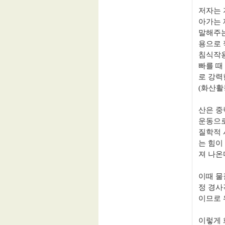
저자는 
아가는 
말해주는
용으로 
침식작용
빠를 때
로 강력
(
화산활
산은 중
운동으로
질학적 
는 힘이
져 나온
이때 물
정 경사
이므로 
이렇게 