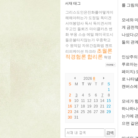
서재 태그
를 그림
그리스도인은진화를어떻게이
해해야하는가
도정일
독미견
모네와 
서여봉양사
독서
독이견서여
게 금전
우고인
들뢰즈
마이클카츠
변
화
부옹
스승
에밀
왜미국도시
나섰다
.(
들은불타지않는가
우종학교
둘의 관
수
원억압
자유간접화법
젠트
초월론
리피케이션
차크라
적경험론
합리론
인상주의
혁명
루르아는
페이지
)
2026
8
로 나타낼
S
M
T
W
T
F
S
캔버스에
1
2
3
4
5
6
7
8
9
10
11
12
13
14
15
모네가 항
16
17
18
19
20
21
22
하나하나
23
24
25
26
27
28
29
는가에 
30
31
으면 같은