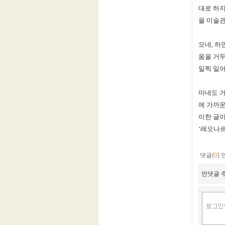
대로 하
을 미술
모네
,
하
움을 거두
일찍 일어
마네도 거
에 가까운
이한 글
‘
레오나르
댓글(
0
)
먼댓글 주