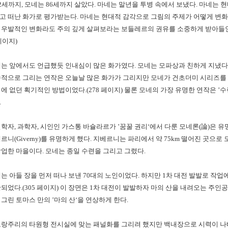
2
세까지
,
모네는
86
세까지 살았다
.
마네는 말년을 투병 속에서 보냈다
.
마네는 현
고 떠난 화가로 평가받는다
.
마네는 현대적 감각으로 그림의 주제가 어떻게 변
 우발적인 변화라도 주의 깊게 살펴보라는 보들레르의 권유를 소중하게 받아들
페이지
)
네는 앞에서도 언급했듯 인내심이 많은 화가였다
.
모네는 모파상과 친하게 지냈다
속적으로 그리는 연작은 오늘날 많은 화가가 그리지만 모네가 건초더미 시리즈를
거에 없던 획기적인 방법이었다
.(278
페이지
)
물론 모네의 가장 유명한 연작은
’
수
.
철학자
,
과학자
,
시인인 가스통 바슐라르가
’
꿈꿀 권리
‘
에서 다룬 모네론
(
論
)
은 유
베르니
(Giverny)
를 유명하게 했다
.
지베르니는 파리에서 약
75km
떨어진 곳으로 
작업한 마을이다
.
모네는 종일 수련을 그리고 그렸다
.
는 아들 장을 먼저 떠나 보낸
70
대의 노인이었다
.
하지만
1
차 대전 발발로 작업에
단되었다
.(305
페이지
)
이 장면은
1
차 대전이 발발하자 마의 산을 내려오는 주인공
 그린 토마스 만의
’
마의 산
‘
을 연상하게 한다
.
오랑주리의 타원형 전시실에 맞는 패널화를 그리려 했지만 백내장으로 시력이 나