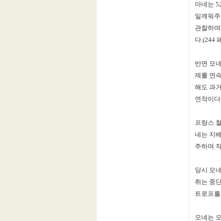
마네는
5
일깨워주
관찰하며
다
.(244
반면 모
제를 연
해도 과
연작이다
프랑스 
네는 지
주하며 
당시 모네
취는 중
트로프를
모네는 