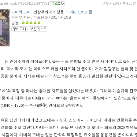
og.aladin.co.kr/763054172/9677871
벤투의스케치북
l 2017
마네와 모네
- 인상주의의 거장들
ㅣ
아티스트 커플
김광우 지음 / 미술문화 / 2017년 10월
평점 :
모네는 인상주의의 거장들이다
.
둘은 서로 영향을 주고 받은 사이이다
.
그 둘의 관
우의
‘
마네와 모네
’
는 아티스트 커플 시리즈의 한 권이다
.
저자 김광우는 철학 및 
전공한 분이다
.
저자는 예술가의 창조성은 주변 환경과 밀접한 관련이 있다고 전
모네
’
의 특징 중 하나는 방대한 자료들을 실었다는 데 있다
.
그래야 예술가의 전
 때문이다
.
에두아르 마네
(1832
–
1883)
는
‘
올랭피아
‘
와
’
풀밭에서의 오찬
‘
으로 유
네
(1840
–
1926)
는 수련
(
睡蓮
)
연작으로 유명하다
.
부유한 집안에서 태어났고 모네는 가난한 집안에서 태어났다
.
마네는 인물화를 주
풍경화를 주로 그렸다
.
마네는 모더니즘을 연 사람이고 모네는 최초의 회화 혁명
킨 사람이다
.
마네와 모네는 일본 판화의 특징적인 요소들을 응용했을 뿐 아니라 