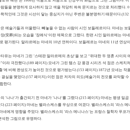
불로뉴 해변
‘
은
1868
년 작품으로 처음으로 인상주의 화법으로 그린 그림이다
.
이
사람들을 분명하게 묘사하지 않고 색을 적당히 쓱쓱 문지르는 것으로 처리했다
.
과학적인데 그것은 시선이 닿는 중심지가 아닌 주변은 불분명하기 때문이다
.(132
많은 예술가들과 어울렸다
.
빼놓을 수 없는 사람이 시인 보들레르이다
.
마네는 보
안장
(
安葬
)
되는 모습을
’
장례식
‘
이란 제목으로 그렸다
.
한편 시인 말라르메는 마
로 평가된다
.
말라르메는 마네의
10
년 연하이다
.
보들레르는 마네의
11
년 연상
바타유는 마네가 그린
’
스테판 말라르메의 초상
‘
을 보고
“
위대한 두 영혼 사이의 
품
”
이라 극찬했다
.(189
페이지
)
모네가 그린 템스 강 풍경 시리즈 석 점은 스케치
출
‘
에 비해 완성도가 높아진 것으로 평가받는다
.(153
페이지
) 1872
년 모네는 작
큰 결실을 맺었다
.(157
페이지
)
이런 점은 저자의 의도
(
예술가의 전모를 파악할 수
부합한다
.
라의
’
나나
‘
가 출간되기 전 마네가
’
나나
‘
를 그렸다
.(215
페이지
)
마네는 평생 일곱
했다
.(223
페이지
)
마네는 벨라스케스를 우상으로 여겼다
.
벨라스케스의
’
라스 메
 마네에게 영향을 주었다
.
벨라스케스의
’
라스 메니나스
‘
는 프랑스 철학자 푸코
분석한 그림으로 유명하다
.