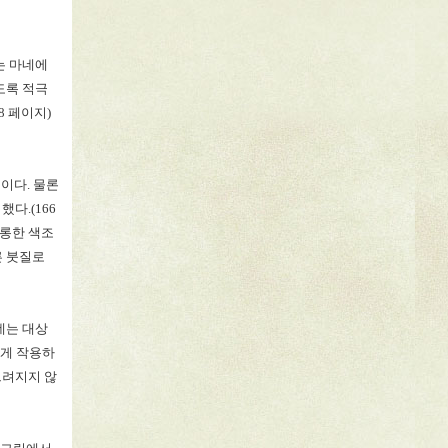
는 마네에
도록 적극
68
페이지
)
서이다
.
물론
 했다
.(166
영롱한 색조
른 붓질로
네는 대상
떻게 작용하
그려지지 않