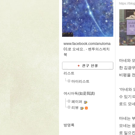
https://bl
www.facebook.com/anuloma
01로 오세요.. -
벤투의스케치
북
마네와 
한 김광
리스트
비평을 
마이리스트
‘
마네와 
여시아독(如是我讀)
수 있기
페이퍼
로드 모
리뷰
마네는 
방명록
모네는 
로 일으