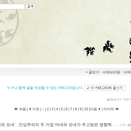
글보기
ｌ
서재브리핑
ｌ
서재
누구나 함께 글을 작성할 수 있는 카테고리입니다.
펼쳐보기
5개
처음 |
이전 |
1
|
2
|
3
|
4
|
5
|
6
|
7
|
8
|
9
|
10
|
다음
|
마지막
네와 모네‘...인상주의의 두 거장 마네와 모네가 주고받은 영향력...
ｌ
리뷰