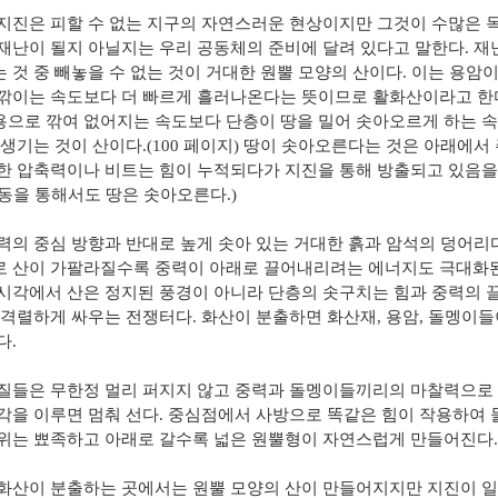
지진은 피할 수 없는 지구의 자연스러운 현상이지만 그것이 수많은 
재난이 될지 아닐지는 우리 공동체의 준비에 달려 있다고 말한다
.
재
 것 중 빼놓을 수 없는 것이 거대한 원뿔 모양의 산이다
.
이는 용암이
깎이는 속도보다 더 빠르게 흘러나온다는 뜻이므로 활화산이라고 한
으로 깎여 없어지는 속도보다 단층이 땅을 밀어 솟아오르게 하는 속
 생기는 것이 산이다
.(100
페이지
)
땅이 솟아오른다는 것은 아래에서
한 압축력이나 비트는 힘이 누적되다가 지진을 통해 방출되고 있음을
동을 통해서도 땅은 솟아오른다
.)
력의 중심 방향과 반대로 높게 솟아 있는 거대한 흙과 암석의 덩어리
 산이 가팔라질수록 중력이 아래로 끌어내리려는 에너지도 극대화
시각에서 산은 정지된 풍경이 아니라 단층의 솟구치는 힘과 중력의 
 격렬하게 싸우는 전쟁터다
.
화산이 분출하면 화산재
,
용암
,
돌멩이들
다
.
질들은 무한정 멀리 퍼지지 않고 중력과 돌멩이들끼리의 마찰력으로 
각을 이루면 멈춰 선다
.
중심점에서 사방으로 똑같은 힘이 작용하여 
위는 뾰족하고 아래로 갈수록 넓은 원뿔형이 자연스럽게 만들어진다
.
화산이 분출하는 곳에서는 원뿔 모양의 산이 만들어지지만 지진이 