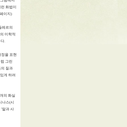
 그림에서
이런 화법이
페이지
)
들레르의
네의 미학적
이다
.
애정을 표현
처럼 그린
품의 질과
 있게 하려
 개의 화실
니나스
(
시
가
’
말과 사