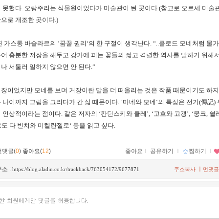
지 못했다
.
오랑주리는 식물원이었다가 미술관이 된 곳이다
.(
참고로 오르세 미술
관으로 개조한 곳이다
.)
면 가스통 바슐라르의
’
꿈꿀 권리
‘
의 한 구절이 생각난다
. “..
클로드 모네처럼 물가
어 충분한 저장을 해두고 강가에 피는 꽃들의 짧고 격렬한 역사를 말하기 위해
나 서둘러 일하지 않으면 안 된다
.”
장이었지만 모네를 보며 거장이란 말을 더 떠올리는 것은 작품 때문이기도 하지
 나이까지 그림을 그리다가 간 삶 때문이다
. ’
마네와 모네
‘
의 특징은 전기
(
傳記
)
이 인상적이라는 점이다
.
같은 저자의
‘
칸딘스키와 클레
’, ‘
고흐와 고갱
’, ‘
뭉크
,
쉴
도 다 빈치와 미켈란젤로
‘
등을 읽고 싶다
.
먼댓글(
0
)
좋아요(
12
)
좋아요
ｌ
공유하기
ｌ
찜하기
ｌ
소 :
ㅣ
https://blog.aladin.co.kr/trackback/763054172/9677871
주소복사
먼댓글