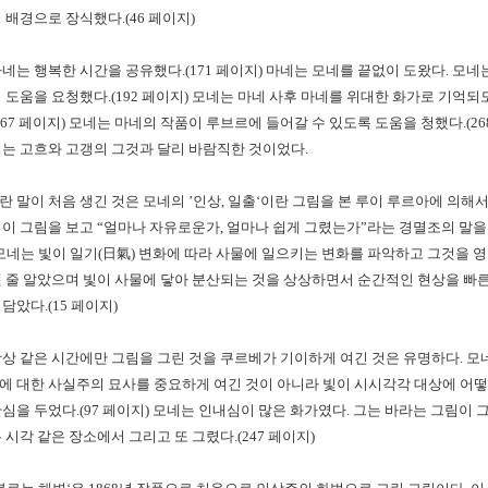
의 배경으로 장식했다
.(46
페이지
)
마네는 행복한 시간을 공유했다
.(171
페이지
)
마네는 모네를 끝없이 도왔다
.
모네
적 도움을 요청했다
.(192
페이지
)
모네는 마네 사후 마네를 위대한 화가로 기억되
267
페이지
)
모네는 마네의 작품이 루브르에 들어갈 수 있도록 도움을 청했다
.(2
계는 고흐와 고갱의 그것과 달리 바람직한 것이었다
.
란 말이 처음 생긴 것은 모네의
’
인상
,
일출
‘
이란 그림을 본 루이 루르아에 의해
 이 그림을 보고
“
얼마나 자유로운가
,
얼마나 쉽게 그렸는가
”
라는 경멸조의 말을
모네는 빛이 일기
(
日氣
)
변화에 따라 사물에 일으키는 변화를 파악하고 그것을 
 줄 알았으며 빛이 사물에 닿아 분산되는 것을 상상하면서 순간적인 현상을 빠
 담았다
.(15
페이지
)
상 같은 시간에만 그림을 그린 것을 쿠르베가 기이하게 여긴 것은 유명하다
.
모
에 대한 사실주의 묘사를 중요하게 여긴 것이 아니라 빛이 시시각각 대상에 어
관심을 두었다
.(97
페이지
)
모네는 인내심이 많은 화가였다
.
그는 바라는 그림이 
 시각 같은 장소에서 그리고 또 그렸다
.(247
페이지
)