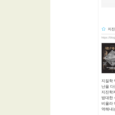
지진
https://bl
지질학 
난을 다
지진학
방대한 
비올라 
역해내는