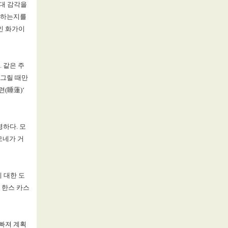
대 감각을
화하는지를
인 화가이
.
같은 주
 그릴 때만
련
(
睡蓮
)‘
명하다
.
모
모네가 거
 대한 도
 한스 카스
빠져 계획