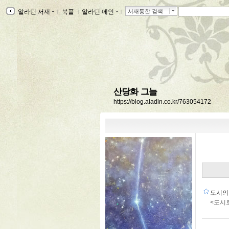
알라딘 서재
ｌ
북플
ｌ
알라딘 메인
ｌ
서재통합 검색
산당화 그늘
https://blog.aladin.co.kr/763054172
도시의
<도시