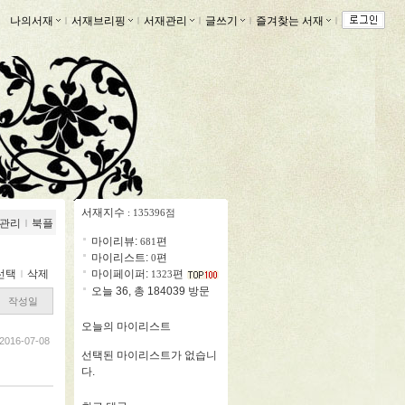
나의서재
ｌ
서재브리핑
ｌ
서재관리
ｌ
글쓰기
ｌ
즐겨찾는 서재
ｌ
서재지수
: 135396점
관리
ｌ
북플
마이리뷰:
편
681
마이리스트:
편
0
선택
ｌ
삭제
마이페이퍼:
편
1323
오늘 36, 총 184039 방문
작성일
오늘의 마이리스트
2016-07-08
선택된 마이리스트가 없습니
다.