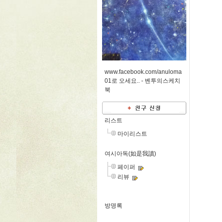
www.facebook.com/anuloma
01로 오세요.. -
벤투의스케치
북
리스트
마이리스트
여시아독(如是我讀)
페이퍼
리뷰
방명록