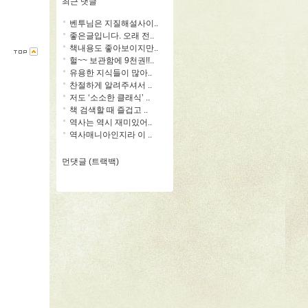
최근 댓글
벤투님은 지질해설사이..
좋은글입니다. 오래 전..
책내용도 좋아보이지만..
헐~~ 보관함에 9천권!!..
유용한 지식들이 많아..
찬절하게 알려주셔서 ..
저도 ‘소소한 클래식’ ..
책 검색할 때 즐겁고 ..
역사는 역시 재미있어..
역사매니아인지라 이 ..
먼댓글 (트랙백)