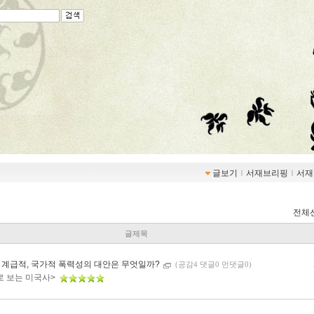
글보기
ｌ
서재브리핑
ｌ
서재
전체
글제목
 계급적, 국가적 폭력성의 대안은 무엇일까?
(공감4 댓글0 먼댓글0)
로 보는 미국사>