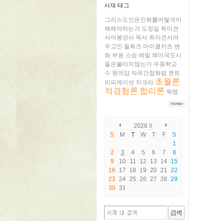
서재 태그
그리스도인은진화를어떻게이
해해야하는가
도정일
독미견
서여봉양사
독서
독이견서여
우고인
들뢰즈
마이클카츠
변
화
부옹
스승
에밀
왜미국도시
들은불타지않는가
우종학교
수
원억압
자유간접화법
젠트
초월론
리피케이션
차크라
적경험론
합리론
혁명
2026
8
S
M
T
W
T
F
S
1
2
3
4
5
6
7
8
9
10
11
12
13
14
15
16
17
18
19
20
21
22
23
24
25
26
27
28
29
30
31