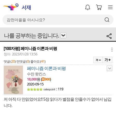
나를 공부하는 중입니다.
[100자평] 페미니즘 이론과 비평
메뉴
청아 2023/01/28 13:56
20
0
41
댓글 (
)
먼댓글 (
)
좋아요 (
)
페미니즘 이론과 비평
수잔 왓킨스
18,000
원 (
900
)
2020-09-15
: 119
저 아직 다 안읽었어요!! 5장 읽다가 별점을 안줄수가 없어서 남깁
니다.