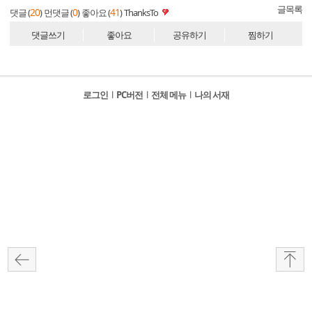
글목록
20
0
41
댓글 (
)
먼댓글 (
)
좋아요 (
)
ThanksTo
댓글쓰기
좋아요
공유하기
찜하기
로그인
l
PC버전
l
전체 메뉴
l
나의 서재