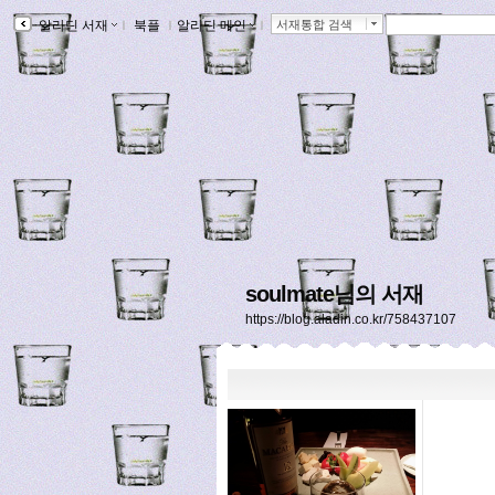
알라딘 서재
ｌ
북플
ｌ
알라딘 메인
ｌ
서재통합 검색
soulmate님의 서재
https://blog.aladin.co.kr/758437107