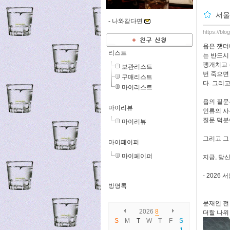
서울
-
나와같다면
https://bl
욥은 잿더
리스트
는 반드시
팽개치고 
보관리스트
번 죽으면
구매리스트
다. 그리
마이리스트
욥의 질문
마이리뷰
인류의 사
질문 덕
마이리뷰
그리고 그
마이페이퍼
마이페이퍼
지금, 당
- 2026
방명록
문재인 전
2026
8
더할 나위
S
M
T
W
T
F
S
1