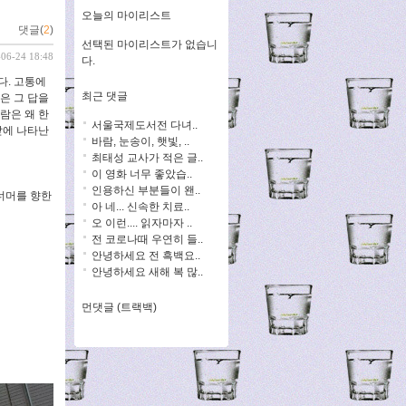
오늘의 마이리스트
댓글(
2
)
선택된 마이리스트가 없습니
-06-24 18:48
다.
다. 고통에
최근 댓글
은 그 답을
람은 왜 한
서울국제도서전 다녀..
앞에 나타난
바람, 눈송이, 햇빛, ..
최태성 교사가 적은 글..
이 영화 너무 좋았습..
인용하신 부분들이 왠..
 너머를 향한
아 네... 신속한 치료..
오 이런.... 읽자마자 ..
전 코로나때 우연히 들..
안녕하세요 전 흑백요..
안녕하세요 새해 복 많..
먼댓글 (트랙백)