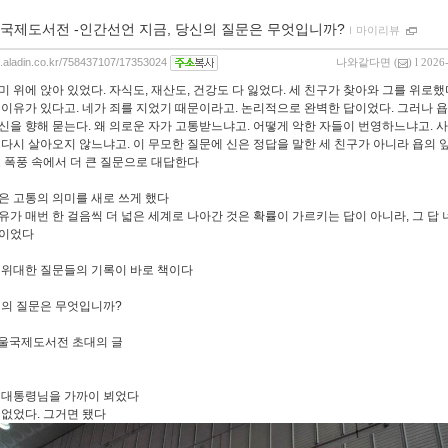
국제도서전 -인간선언 지금, 당신의 질문은 무엇입니까?
ｌ
마이리뷰
og.aladin.co.kr/758437107/17353024
나와같다면
(
) l 2026
미 위에 앉아 있었다. 자식도, 재산도, 건강도 다 잃었다. 세 친구가 찾아와 그를 위로했
 이유가 있다고. 네가 죄를 지었기 때문이라고. 논리적으로 완벽한 답이었다. 그러나 욥
신을 향해 묻는다. 왜 의로운 자가 고통받느냐고. 어떻게 악한 자들이 번영하느냐고. 사
 다시 살아오지 않느냐고. 이 무모한 질문에 신은 정답을 말한 세 친구가 아니라 욥의 
고 폭풍 속에서 더 큰 질문으로 대답한다
은 고통의 의미를 새로 쓰게 했다
유가 매번 한 걸음씩 더 넓은 세계로 나아간 것은 확률이 가르키는 답이 아니라, 그 답
분이었다
 위대한 질문들의 기록이 바로 책이다
신의 질문은 무엇입니까?
 서울국제도서전 초대의 글
 대통령님을 가까이 뵈었다
 없었다. 그거면 됐다