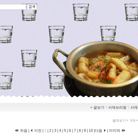
글보기
ｌ
서재브리핑
ｌ
서재
펼쳐보기
5개
처음 |
이전 |
1
|
2
|
3
|
4
|
5
|
6
|
7
|
8
|
9
|
10
|
다음
|
마지막