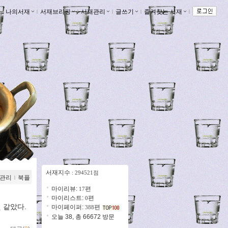
나의서재
ｌ
서재브리핑
ｌ
서재관리
ｌ
글쓰기
ｌ
즐겨찾는 서재
ｌ
서재지수
: 294521점
관리
ｌ
북플
마이리뷰:
편
17
마이리스트:
편
0
 같았다.
마이페이퍼:
편
388
오늘 38, 총 66672 방문