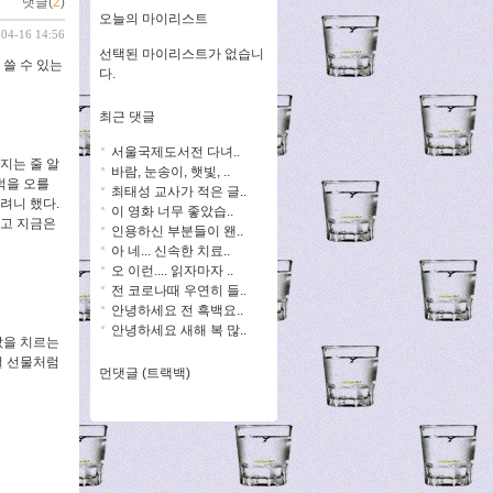
댓글(
2
)
오늘의 마이리스트
-04-16 14:56
선택된 마이리스트가 없습니
 쓸 수 있는
다.
최근 댓글
서울국제도서전 다녀..
지는 줄 알
바람, 눈송이, 햇빛, ..
덕을 오를
최태성 교사가 적은 글..
려니 했다.
이 영화 너무 좋았습..
였고 지금은
인용하신 부분들이 왠..
아 네... 신속한 치료..
오 이런.... 읽자마자 ..
전 코로나때 우연히 들..
안녕하세요 전 흑백요..
안녕하세요 새해 복 많..
값을 치르는
걸 선물처럼
먼댓글 (트랙백)