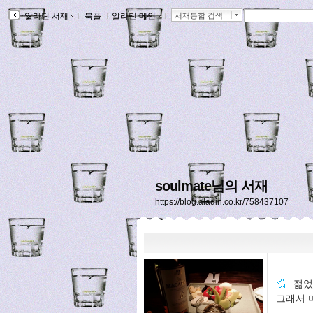
알라딘 서재
ｌ
북플
ｌ
알라딘 메인
ｌ
서재통합 검색
soulmate님의 서재
https://blog.aladin.co.kr/758437107
젊었
그래서 